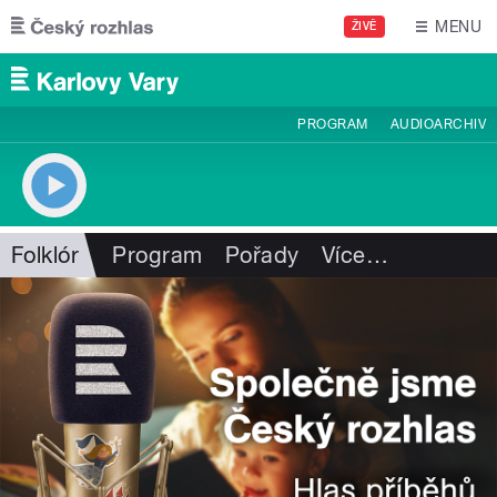
Přejít k hlavnímu obsahu
MENU
ŽIVĚ
PROGRAM
AUDIOARCHIV
Folklór
Program
Pořady
Více
…