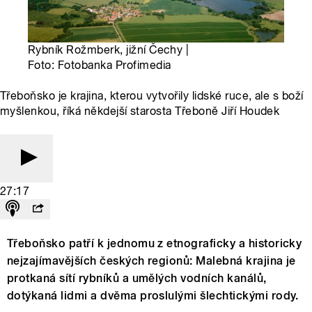
Rybník Rožmberk, jižní Čechy |
Foto: Fotobanka Profimedia
Třeboňsko je krajina, kterou vytvořily lidské ruce, ale s boží
myšlenkou, říká někdejší starosta Třeboně Jiří Houdek
27:17
Třeboňsko patří k jednomu z etnograficky a historicky
nejzajímavějších českých regionů: Malebná krajina je
protkaná sítí rybníků a umělých vodních kanálů,
dotýkaná lidmi a dvěma proslulými šlechtickými rody.