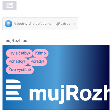
Všechny díly pořadu na mujRozhlas
mujRozhlas
Hry a četby
Krimi
Pohádky
Pořady
Živé vysílání