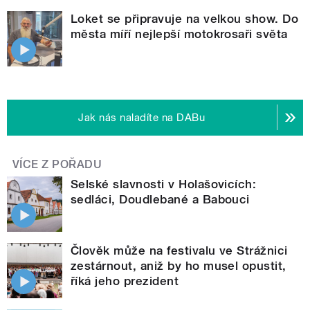
Loket se připravuje na velkou show. Do
města míří nejlepší motokrosaři světa
Jak nás naladíte na DABu
VÍCE Z POŘADU
Selské slavnosti v Holašovicích:
sedláci, Doudlebané a Babouci
Člověk může na festivalu ve Strážnici
zestárnout, aniž by ho musel opustit,
říká jeho prezident