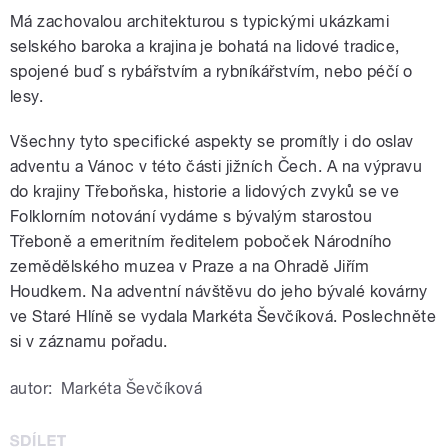
Má zachovalou architekturou s typickými ukázkami
selského baroka a krajina je bohatá na lidové tradice,
spojené buď s rybářstvím a rybníkářstvím, nebo péčí o
lesy.
Všechny tyto specifické aspekty se promítly i do oslav
adventu a Vánoc v této části jižních Čech. A na výpravu
do krajiny Třeboňska, historie a lidových zvyků se ve
Folklorním notování vydáme s bývalým starostou
Třeboně a emeritním ředitelem poboček Národního
zemědělského muzea v Praze a na Ohradě Jiřím
Houdkem. Na adventní návštěvu do jeho bývalé kovárny
ve Staré Hlíně se vydala Markéta Ševčíková. Poslechněte
si v záznamu pořadu.
autor:
Markéta Ševčíková