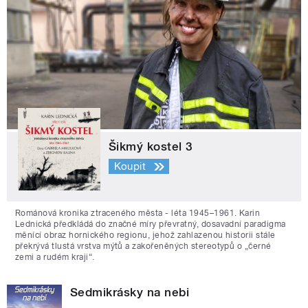
Šikmý kostel 3
Koupit
Románová kronika ztraceného města - léta 1945–1961. Karin
Lednická předkládá do značné míry převratný, dosavadní paradigma
měnící obraz hornického regionu, jehož zahlazenou historii stále
překrývá tlustá vrstva mýtů a zakořeněných stereotypů o „černé
zemi a rudém kraji“.
Sedmikrásky na nebi