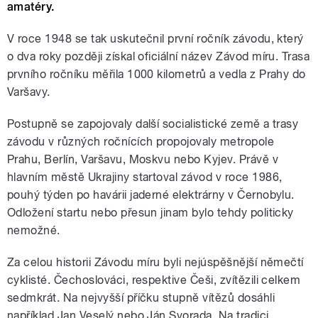
amatéry.
V roce 1948 se tak uskutečnil první ročník závodu, který
o dva roky později získal oficiální název Závod míru. Trasa
prvního ročníku měřila 1000 kilometrů a vedla z Prahy do
Varšavy.
Postupně se zapojovaly další socialistické země a trasy
závodu v různých ročnících propojovaly metropole
Prahu, Berlín, Varšavu, Moskvu nebo Kyjev. Právě v
hlavním městě Ukrajiny startoval závod v roce 1986,
pouhý týden po havárii jaderné elektrárny v Černobylu.
Odložení startu nebo přesun jinam bylo tehdy politicky
nemožné.
Za celou historii Závodu míru byli nejúspěšnější němečtí
cyklisté. Čechoslováci, respektive Češi, zvítězili celkem
sedmkrát. Na nejvyšší příčku stupně vítězů dosáhli
například Jan Veselý nebo Ján Svorada. Na tradici