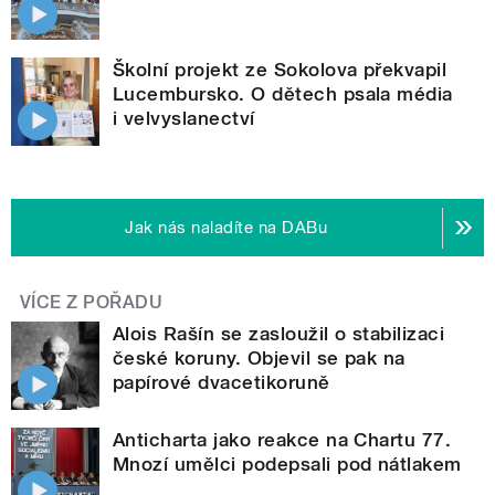
Školní projekt ze Sokolova překvapil
Lucembursko. O dětech psala média
i velvyslanectví
Jak nás naladíte na DABu
VÍCE Z POŘADU
Alois Rašín se zasloužil o stabilizaci
české koruny. Objevil se pak na
papírové dvacetikoruně
Anticharta jako reakce na Chartu 77.
Mnozí umělci podepsali pod nátlakem