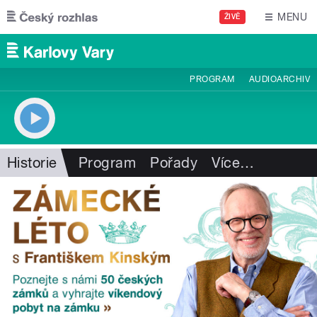
Přejít k hlavnímu obsahu
MENU
ŽIVĚ
PROGRAM
AUDIOARCHIV
Historie
Program
Pořady
Více
…