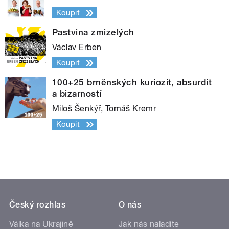
Koupit
Pastvina zmizelých
Václav Erben
Koupit
100+25 brněnských kuriozit, absurdit
a bizarností
Miloš Šenkýř, Tomáš Kremr
Koupit
Český rozhlas
O nás
Válka na Ukrajině
Jak nás naladíte