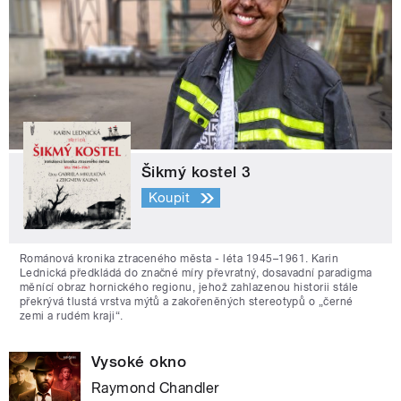
Šikmý kostel 3
Koupit
Románová kronika ztraceného města - léta 1945–1961. Karin
Lednická předkládá do značné míry převratný, dosavadní paradigma
měnící obraz hornického regionu, jehož zahlazenou historii stále
překrývá tlustá vrstva mýtů a zakořeněných stereotypů o „černé
zemi a rudém kraji“.
Vysoké okno
Raymond Chandler