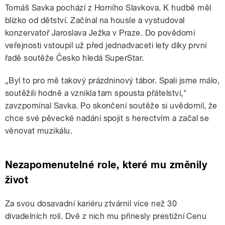
Tomáš Savka pochází z Horního Slavkova. K hudbě měl
blízko od dětství. Začínal na housle a vystudoval
konzervatoř Jaroslava Ježka v Praze. Do povědomí
veřejnosti vstoupil už před jednadvaceti lety díky první
řadě soutěže Česko hledá SuperStar.
„Byl to pro mě takový prázdninový tábor. Spali jsme málo,
soutěžili hodně a vznikla tam spousta přátelství,"
zavzpomínal Savka. Po skončení soutěže si uvědomil, že
chce své pěvecké nadání spojit s herectvím a začal se
věnovat muzikálu.
Nezapomenutelné role, které mu změnily
život
Za svou dosavadní kariéru ztvárnil více než 30
divadelních rolí. Dvě z nich mu přinesly prestižní Cenu