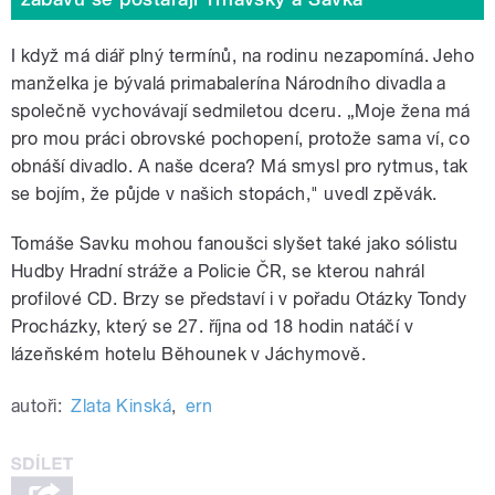
I když má diář plný termínů, na rodinu nezapomíná. Jeho
manželka je bývalá primabalerína Národního divadla a
společně vychovávají sedmiletou dceru. „Moje žena má
pro mou práci obrovské pochopení, protože sama ví, co
obnáší divadlo. A naše dcera? Má smysl pro rytmus, tak
se bojím, že půjde v našich stopách," uvedl zpěvák.
Tomáše Savku mohou fanoušci slyšet také jako sólistu
Hudby Hradní stráže a Policie ČR, se kterou nahrál
profilové CD. Brzy se představí i v pořadu Otázky Tondy
Procházky, který se 27. října od 18 hodin natáčí v
lázeňském hotelu Běhounek v Jáchymově.
autoři:
Zlata Kinská
,
ern