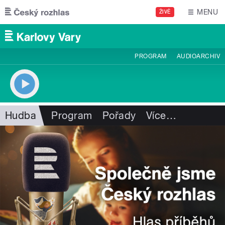
Přejít k hlavnímu obsahu
MENU
ŽIVĚ
PROGRAM
AUDIOARCHIV
Hudba
Program
Pořady
Více
…