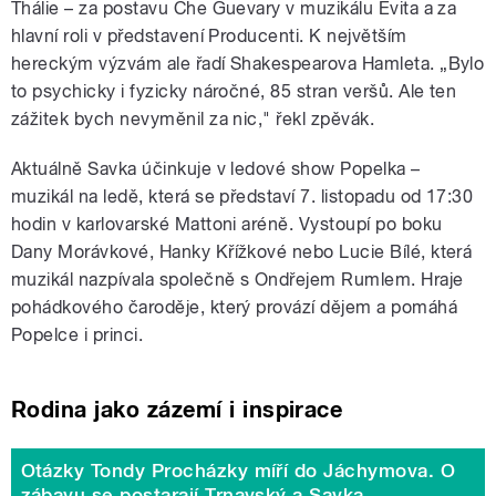
Thálie – za postavu Che Guevary v muzikálu Evita a za
hlavní roli v představení Producenti. K největším
hereckým výzvám ale řadí Shakespearova Hamleta. „Bylo
to psychicky i fyzicky náročné, 85 stran veršů. Ale ten
zážitek bych nevyměnil za nic," řekl zpěvák.
Aktuálně Savka účinkuje v ledové show Popelka –
muzikál na ledě, která se představí 7. listopadu od 17:30
hodin v karlovarské Mattoni aréně. Vystoupí po boku
Dany Morávkové, Hanky Křížkové nebo Lucie Bílé, která
muzikál nazpívala společně s Ondřejem Rumlem. Hraje
pohádkového čaroděje, který provází dějem a pomáhá
Popelce i princi.
Rodina jako zázemí i inspirace
Otázky Tondy Procházky míří do Jáchymova. O
zábavu se postarají Trnavský a Savka