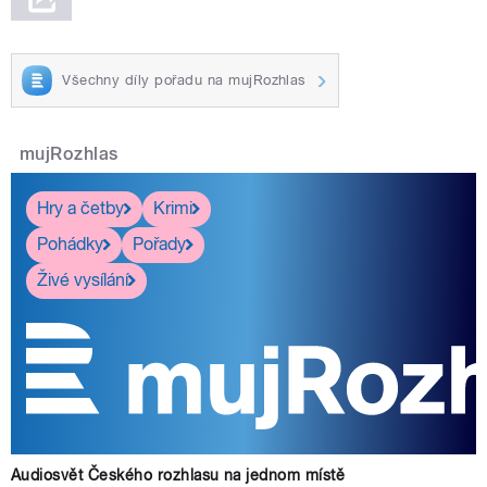
Všechny díly pořadu na mujRozhlas
mujRozhlas
Hry a četby
Krimi
Pohádky
Pořady
Živé vysílání
Audiosvět Českého rozhlasu na jednom místě