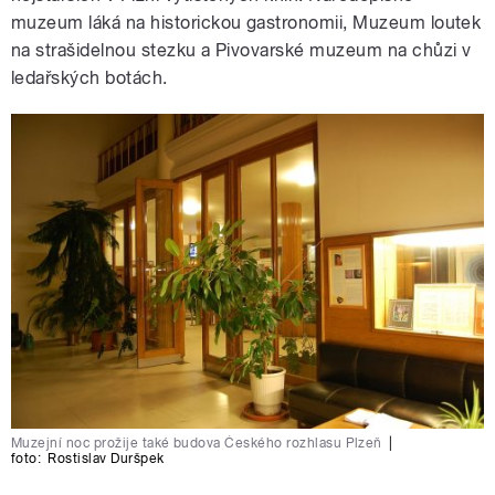
muzeum láká na historickou gastronomii, Muzeum loutek
na strašidelnou stezku a Pivovarské muzeum na chůzi v
ledařských botách.
Muzejní noc prožije také budova Českého rozhlasu Plzeň
|
foto:
Rostislav Duršpek