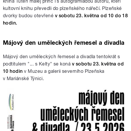
kníha Tuten malej princ i s autogramiádou autorů, kteří
kultovní knihu převedli do plzeňského nářečí. Plzeňské
dvorky budou otevřené
v sobotu 23. května od 10 do 18
hodin.
Májový den uměleckých řemesel a divadla
Májový den uměleckých řemesel a divadla tentokrát s
podtitulem "... s Kelty" se koná
v sobotu 23. května od
10 hodin
v Muzeu a galerii severního Plzeňska
v Mariánské Týnici.