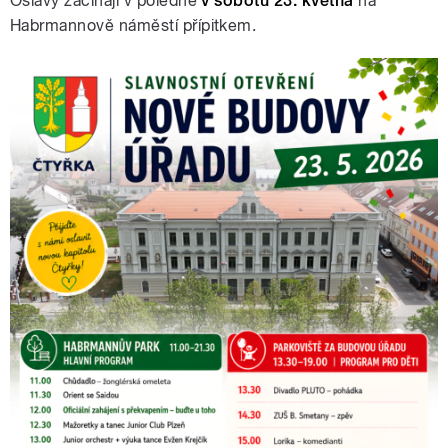
Oslavy začínají v poledne
v sobotu 23. května
na
Habrmannově náměstí přípitkem.