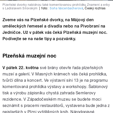
Plzeňské dvorky nabídnou také komentovanou prohlídku Znamení a erby
s Ladislavem Silovským
|
foto:
Soňa Vaicenbacherová
,
Český rozhlas
Zveme vás na Plzeňské dvorky, na Májový den
uměleckých řemesel a divadla nebo na Pivobraní na
Jedničce. Už v pátek vás čeká Plzeňská muzejní noc.
Podívejte se na naše tipy a pozvánky.
Plzeňská muzejní noc
V pátek 22. května
své brány otevře řada plzeňských
muzeí a galerií. V Masných krámech vás čeká prohlídka,
tvůrčí dílna a koncert. Ve výstavní síni 13 je na programu
komentovaná prohlídka výstavy a workshopy. Šablonový
tisk a výrobu zápisníku chystá zahrada Semlerovy
rezidence. V Západočeském muzeu se budete moci
seznámit s pracemi restaurátorů, vystavena bude jedna z
nejstarších v Plzni vytištěných knih. Národopisné