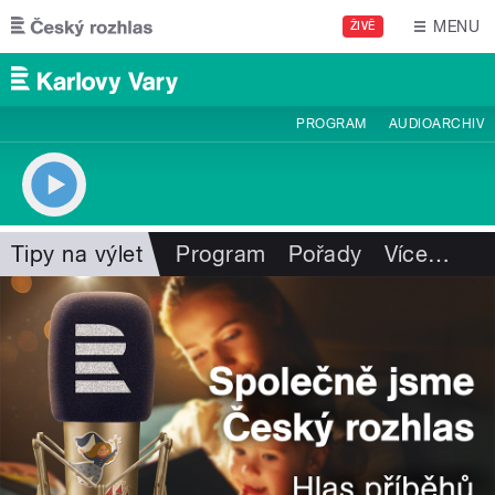
Přejít k hlavnímu obsahu
MENU
ŽIVĚ
PROGRAM
AUDIOARCHIV
Tipy na výlet
Program
Pořady
Více
…