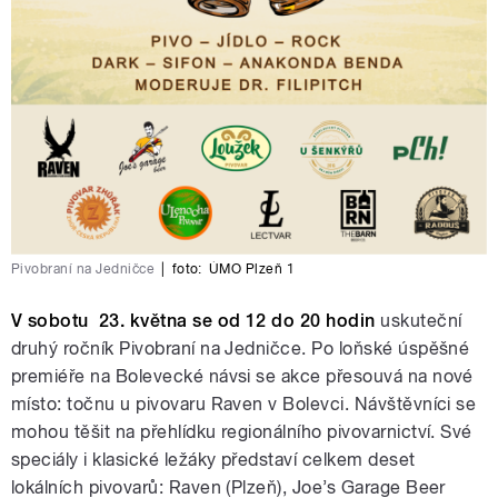
Pivobraní na Jedničce
|
foto:
ÚMO Plzeň 1
V sobotu 23. května se od 12 do 20 hodin
uskuteční
druhý ročník Pivobraní na Jedničce. Po loňské úspěšné
premiéře na Bolevecké návsi se akce přesouvá na nové
místo: točnu u pivovaru Raven v Bolevci. Návštěvníci se
mohou těšit na přehlídku regionálního pivovarnictví. Své
speciály i klasické ležáky představí celkem deset
lokálních pivovarů: Raven (Plzeň), Joe’s Garage Beer