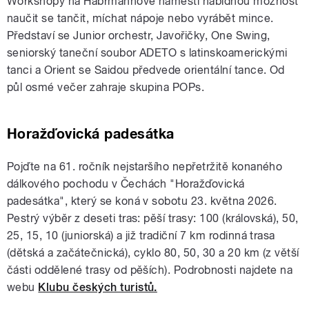
Workshopy na Habrmannově náměstí nabídnou možnost
naučit se tančit, míchat nápoje nebo vyrábět mince.
Představí se Junior orchestr, Javořičky, One Swing,
seniorský taneční soubor ADETO s latinskoamerickými
tanci a Orient se Saidou předvede orientální tance. Od
půl osmé večer zahraje skupina POPs.
Horažďovická padesátka
Pojďte na 61. ročník nejstaršího nepřetržitě konaného
dálkového pochodu v Čechách "Horažďovická
padesátka", který se koná v sobotu 23. května 2026.
Pestrý výběr z deseti tras: pěší trasy: 100 (královská), 50,
25, 15, 10 (juniorská) a již tradiční 7 km rodinná trasa
(dětská a začátečnická), cyklo 80, 50, 30 a 20 km (z větší
části oddělené trasy od pěších). Podrobnosti najdete na
webu
Klubu českých turistů.