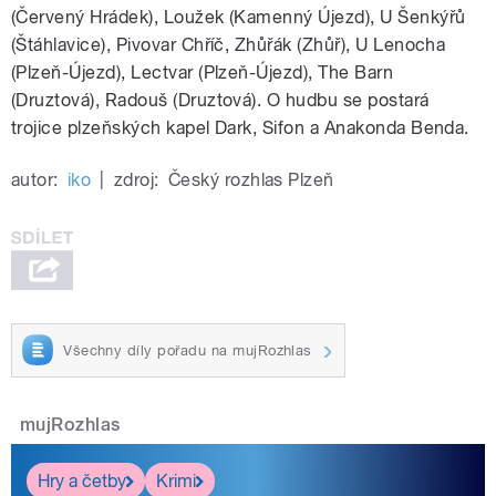
(Červený Hrádek), Loužek (Kamenný Újezd), U Šenkýřů
(Štáhlavice), Pivovar Chříč, Zhůřák (Zhůř), U Lenocha
(Plzeň-Újezd), Lectvar (Plzeň-Újezd), The Barn
(Druztová), Radouš (Druztová). O hudbu se postará
trojice plzeňských kapel Dark, Sifon a Anakonda Benda.
autor:
iko
|
zdroj:
Český rozhlas Plzeň
Všechny díly pořadu na mujRozhlas
mujRozhlas
Hry a četby
Krimi