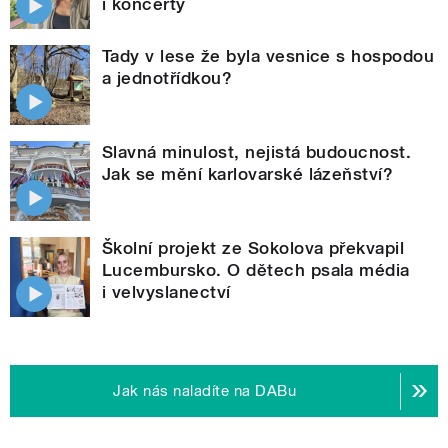
i koncerty
Tady v lese že byla vesnice s hospodou
a jednotřídkou?
Slavná minulost, nejistá budoucnost.
Jak se mění karlovarské lázeňství?
Školní projekt ze Sokolova překvapil
Lucembursko. O dětech psala média
i velvyslanectví
Jak nás naladíte na DABu