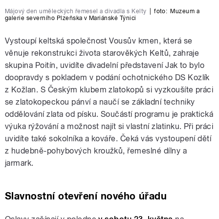
Májový den uměleckých řemesel a divadla s Kelty
|
foto:
Muzeum a
galerie severního Plzeňska v Mariánské Týnici
Vystoupí keltská společnost Vousův kmen, která se
věnuje rekonstrukci života starověkých Keltů, zahraje
skupina Poitín, uvidíte divadelní představení Jak to bylo
doopravdy s pokladem v podání ochotnického DS Kozlík
z Kožlan. S Českým klubem zlatokopů si vyzkoušíte práci
se zlatokopeckou pánví a naučí se základní techniky
oddělování zlata od písku. Součástí programu je praktická
výuka rýžování a možnost najít si vlastní zlatinku. Při práci
uvidíte také sokolníka a kováře. Čeká vás vystoupení dětí
z hudebně-pohybových kroužků, řemeslné dílny a
jarmark.
Slavnostní otevření nového úřadu