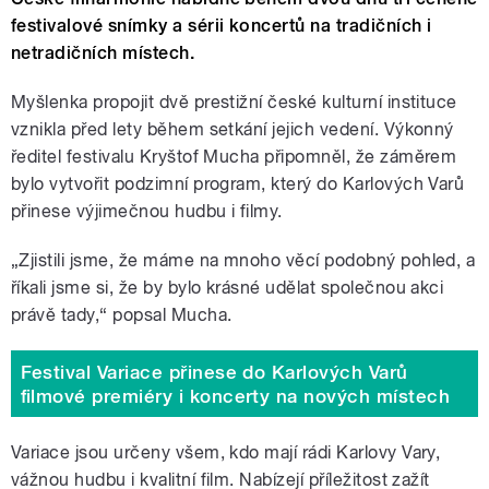
festivalové snímky a sérii koncertů na tradičních i
netradičních místech.
Myšlenka propojit dvě prestižní české kulturní instituce
vznikla před lety během setkání jejich vedení. Výkonný
ředitel festivalu Kryštof Mucha připomněl, že záměrem
bylo vytvořit podzimní program, který do Karlových Varů
přinese výjimečnou hudbu i filmy.
„Zjistili jsme, že máme na mnoho věcí podobný pohled, a
říkali jsme si, že by bylo krásné udělat společnou akci
právě tady,“ popsal Mucha.
Festival Variace přinese do Karlových Varů
filmové premiéry i koncerty na nových místech
Variace jsou určeny všem, kdo mají rádi Karlovy Vary,
vážnou hudbu i kvalitní film. Nabízejí příležitost zažít