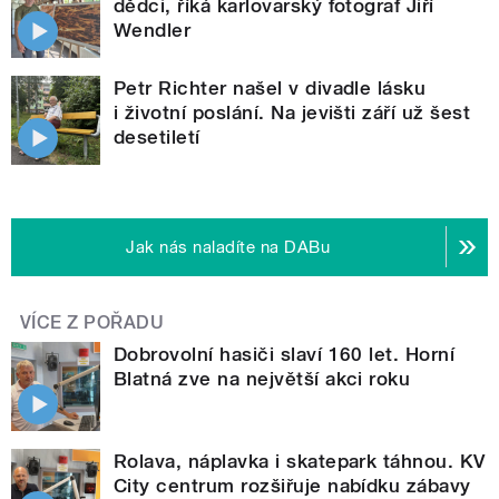
dědci, říká karlovarský fotograf Jiří
Wendler
Petr Richter našel v divadle lásku
i životní poslání. Na jevišti září už šest
desetiletí
Jak nás naladíte na DABu
VÍCE Z POŘADU
Dobrovolní hasiči slaví 160 let. Horní
Blatná zve na největší akci roku
Rolava, náplavka i skatepark táhnou. KV
City centrum rozšiřuje nabídku zábavy