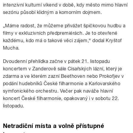
intenzivní kulturní víkend v době, kdy město mimo hlavní
sezónu působí klidným a komorním dojmem.
„Máme radost, že můžeme přivážet špičkovou hudbu a
filmy v exkluzivních předpremiérách. Je to otevřené
každému, kdo má o takové věci zájem,“ dodal Kryštof
Mucha.
Dvoudenní přehlídka začne v pátek 21. listopadu
koncertem v Zanderově sále Císařských lázní, který je
zdarma a ve kterém zazní Beethoven nebo Prokofjev v
podání hudebníků České filharmonie a Karlovarského
symfonického orchestru. Večer pak naváže hlavní
koncert České filharmonie, opakovaný i v sobotu 22.
listopadu.
Netradiční místa a volně přístupné