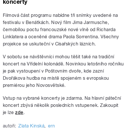
koncerty
Filmová část programu nabídne tři snímky uvedené na
festivalu v Benátkách. Nový film Jima Jarmusche,
černobílou poctu francouzské nové vlně od Richarda
Linklatera a oceněné drama Paola Sorrentina. Všechny
projekce se uskuteční v Císařských lázních.
V sobotu se návštěvníci mohou těšit také na tradiční
koncert na Vřídelní kolonádě. Novinkou letošního ročníku
je pak vystoupení v Poštovním dvoře, kde zazní
Dvořákova hudba na místě spojeném s evropskou
premiérou jeho Novosvětské.
Vstup na vybrané koncerty je zdarma. Na hlavní páteční
koncert zbývá několik posledních vstupenek. Zakoupit
je lze
zde
.
autoři:
Zlata Kinská
,
ern