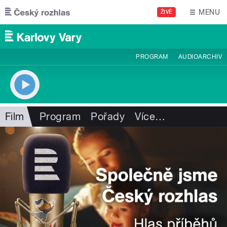
Přejít k hlavnímu obsahu
MENU
ŽIVĚ
PROGRAM
AUDIOARCHIV
Film
Program
Pořady
Více
…