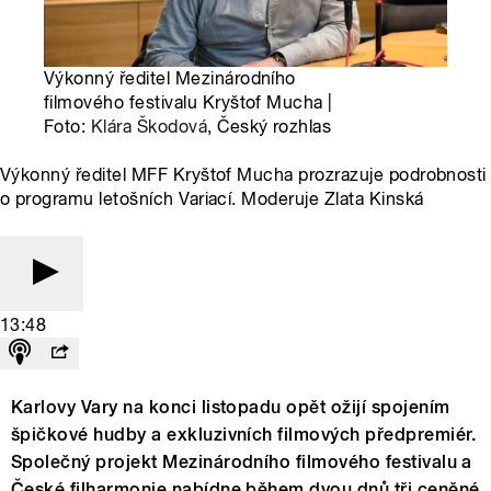
Výkonný ředitel Mezinárodního
filmového festivalu Kryštof Mucha |
Foto:
Klára Škodová
, Český rozhlas
Výkonný ředitel MFF Kryštof Mucha prozrazuje podrobnosti
o programu letošních Variací. Moderuje Zlata Kinská
13:48
Karlovy Vary na konci listopadu opět ožijí spojením
špičkové hudby a exkluzivních filmových předpremiér.
Společný projekt Mezinárodního filmového festivalu a
České filharmonie nabídne během dvou dnů tři ceněné