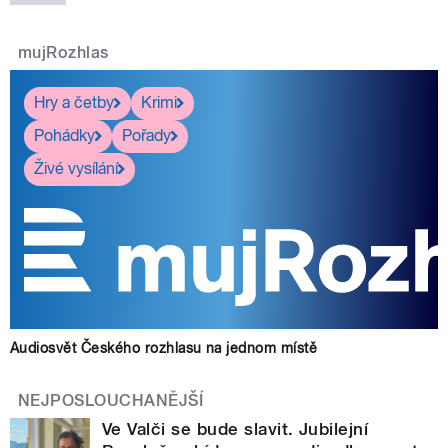
mujRozhlas
Hry a četby
Krimi
Pohádky
Pořady
Živé vysílání
Audiosvět Českého rozhlasu na jednom místě
NEJPOSLOUCHANĚJŠÍ
Ve Valči se bude slavit. Jubilejní