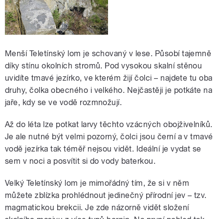
Menší Teletínský lom je schovaný v lese. Působí tajemně
díky stínu okolních stromů. Pod vysokou skalní stěnou
uvidíte tmavé jezírko, ve kterém žijí čolci – najdete tu oba
druhy, čolka obecného i velkého. Nejčastěji je potkáte na
jaře, kdy se ve vodě rozmnožují.
Až do léta lze potkat larvy těchto vzácných obojživelníků.
Je ale nutné být velmi pozorný, čolci jsou černí a v tmavé
vodě jezírka tak téměř nejsou vidět. Ideální je vydat se
sem v noci a posvítit si do vody baterkou.
Velký Teletínský lom je mimořádný tím, že si v něm
můžete zblízka prohlédnout jedinečný přírodní jev – tzv.
magmatickou brekcii. Je zde názorně vidět složení