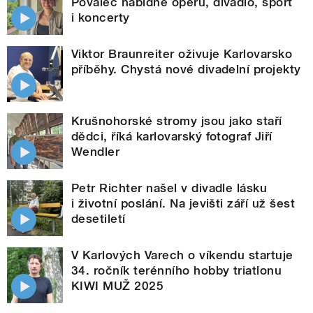
Povaleč nabídne operu, divadlo, sport
i koncerty
Viktor Braunreiter oživuje Karlovarsko
příběhy. Chystá nové divadelní projekty
Krušnohorské stromy jsou jako staří
dědci, říká karlovarský fotograf Jiří
Wendler
Petr Richter našel v divadle lásku
i životní poslání. Na jevišti září už šest
desetiletí
V Karlových Varech o víkendu startuje
34. ročník terénního hobby triatlonu
KIWI MUŽ 2025