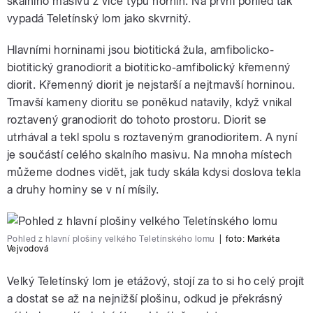
skalního masivu z více typů hornin. Na první pohled tak
vypadá Teletínský lom jako skvrnitý.
Hlavními horninami jsou biotitická žula, amfibolicko-
biotitický granodiorit a biotiticko-amfibolický křemenný
diorit. Křemenný diorit je nejstarší a nejtmavší horninou.
Tmavší kameny dioritu se poněkud natavily, když vnikal
roztavený granodiorit do tohoto prostoru. Diorit se
utrhával a tekl spolu s roztaveným granodioritem. A nyní
je součástí celého skalního masivu. Na mnoha místech
můžeme dodnes vidět, jak tudy skála kdysi doslova tekla
a druhy horniny se v ní mísily.
Pohled z hlavní plošiny velkého Teletínského lomu
|
foto:
Markéta
Vejvodová
Velký Teletínský lom je etážový, stojí za to si ho celý projít
a dostat se až na nejnižší plošinu, odkud je překrásný