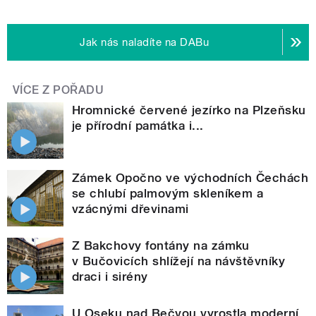
Jak nás naladíte na DABu
VÍCE Z POŘADU
Hromnické červené jezírko na Plzeňsku
je přírodní památka i...
Zámek Opočno ve východních Čechách
se chlubí palmovým skleníkem a
vzácnými dřevinami
Z Bakchovy fontány na zámku
v Bučovicích shlížejí na návštěvníky
draci i sirény
U Oseku nad Bečvou vyrostla moderní