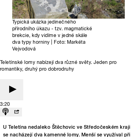
Typická ukázka jedinečného
přírodního úkazu - tzv. magmatické
brekcie, kdy vidíme v jedné skále
dva typy horniny | Foto: Markéta
Vejvodová
Teletínské lomy nabízejí dva různé světy. Jeden pro
romantiky, druhý pro dobrodruhy
3:20
U Teletína nedaleko Štěchovic ve Středočeském kraji
se nacházejí dva kamenné lomy. Menší se využíval při