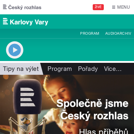
Přejít k hlavnímu obsahu
MENU
ŽIVĚ
PROGRAM
AUDIOARCHIV
Tipy na výlet
Program
Pořady
Více
…