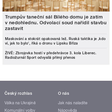
Trumpův taneční sál Bílého domu je zatím
v nedohlednu. Odvolací soud nařídil stavbu
zastavit
Maskování a stokrát opakovaná lež. Ruská taktika je ‚kdo
ví, jak to bylo‘, říká o dronu v Lipsku Bříza
ŽIVĚ: Zbrojovka hostí v předehrávce 3. kola Liberec.
Radiožurnál Sport odvysílá přímý přenos
Český rozhlas
O nás
Válka na Ukrajině
Jak nás naladíte
Komunální volby
Nápověda