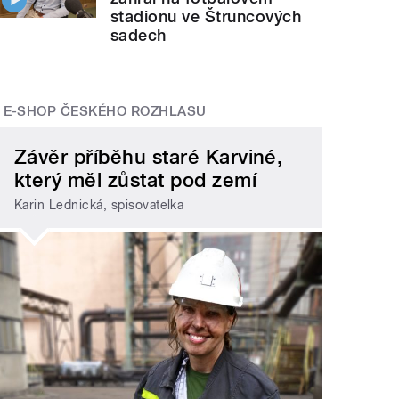
stadionu ve Štruncových
sadech
E-SHOP ČESKÉHO ROZHLASU
Závěr příběhu staré Karviné,
který měl zůstat pod zemí
Karin Lednická, spisovatelka