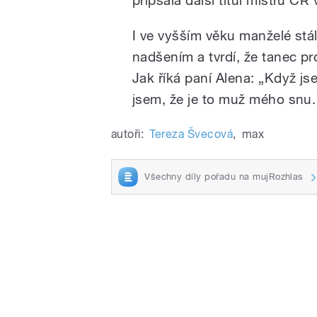
I ve vyšším věku manželé stá
nadšením a tvrdí, že tanec pr
Jak říká paní Alena: „Když js
jsem, že je to muž mého snu.
autoři:
Tereza Švecová
,
max
Všechny díly pořadu na mujRozhlas