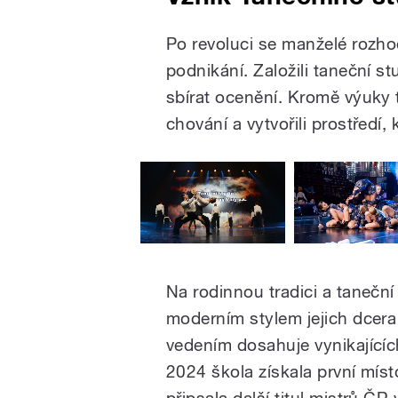
Po revoluci se manželé rozhod
podnikání. Založili taneční st
sbírat ocenění. Kromě výuky 
chování a vytvořili prostředí, 
Na rodinnou tradici a taneč
moderním stylem jejich dcera
vedením dosahuje vynikajícíc
2024 škola získala první míst
připsala další titul mistrů ČR 