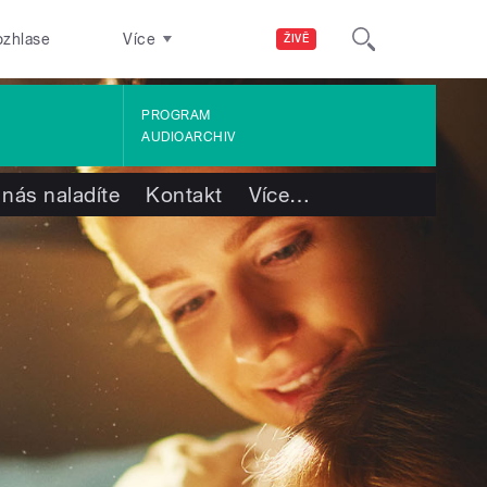
ozhlase
Více
ŽIVĚ
PROGRAM
AUDIOARCHIV
 nás naladíte
Kontakt
Více
…