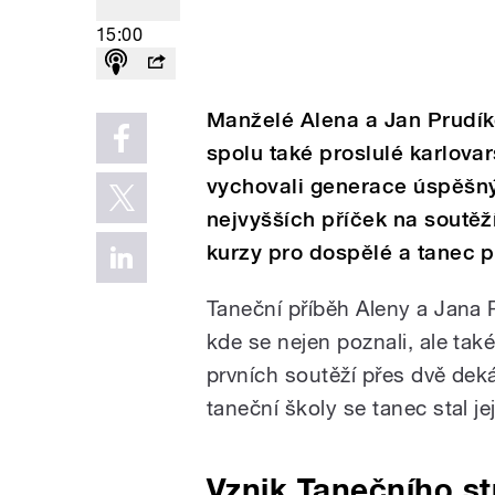
15:00
Manželé Alena a Jan Prudíkov
spolu také proslulé karlova
vychovali generace úspěšný
nejvyšších příček na soutěží
kurzy pro dospělé a tanec p
Taneční příběh Aleny a Jana 
kde se nejen poznali, ale ta
prvních soutěží přes dvě deká
taneční školy se tanec stal je
Vznik Tanečního s