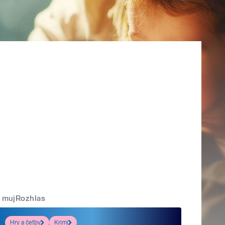
mujRozhlas
Hry a četby
Krimi