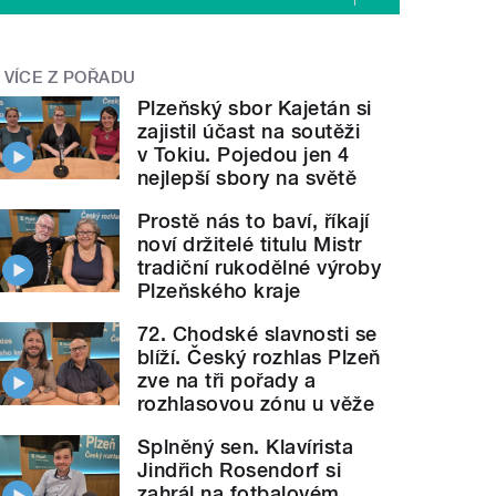
VÍCE Z POŘADU
Plzeňský sbor Kajetán si
zajistil účast na soutěži
v Tokiu. Pojedou jen 4
nejlepší sbory na světě
Prostě nás to baví, říkají
noví držitelé titulu Mistr
tradiční rukodělné výroby
Plzeňského kraje
72. Chodské slavnosti se
blíží. Český rozhlas Plzeň
zve na tři pořady a
rozhlasovou zónu u věže
Splněný sen. Klavírista
Jindřich Rosendorf si
zahrál na fotbalovém