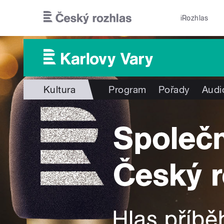
Přejít k hlavnímu obsahu
iRozhlas
Kultura
Program
Pořady
Audi