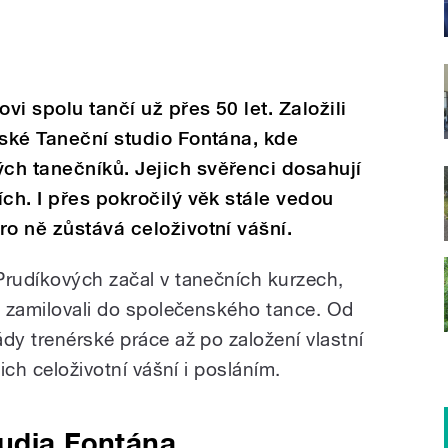
i spolu tančí už přes 50 let. Založili
rské Taneční studio Fontána, kde
ch tanečníků. Jejich svěřenci dosahují
ch. I přes pokročilý věk stále vedou
ro ně zůstává celoživotní vášní.
Prudíkových začal v tanečních kurzech,
ké zamilovali do společenského tance. Od
dy trenérské práce až po založení vlastní
jich celoživotní vášní i posláním.
tudia Fontána