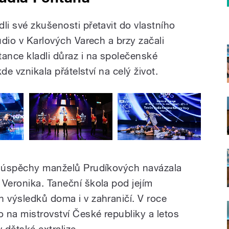
li své zkušenosti přetavit do vlastního
udio v Karlových Varech a brzy začali
tance kladli důraz i na společenské
kde vznikala přátelství na celý život.
ní úspěchy manželů Prudíkových navázala
 Veronika. Taneční škola pod jejím
h výsledků doma i v zahraničí. V roce
o na mistrovství České republiky a letos
v dětské extralize.