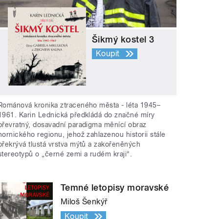
Šikmý kostel 3
Koupit
Románová kronika ztraceného města - léta 1945–
1961. Karin Lednická předkládá do značné míry
převratný, dosavadní paradigma měnící obraz
hornického regionu, jehož zahlazenou historii stále
překrývá tlustá vrstva mýtů a zakořeněných
stereotypů o „černé zemi a rudém kraji“.
Temné letopisy moravské
Miloš Šenkýř
Koupit