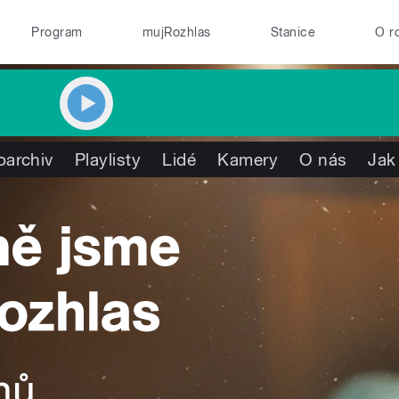
Program
mujRozhlas
Stanice
O r
oarchiv
Playlisty
Lidé
Kamery
O nás
Jak