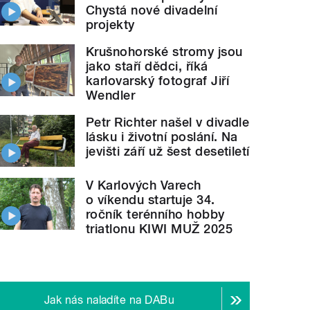
Chystá nové divadelní
projekty
Krušnohorské stromy jsou
jako staří dědci, říká
karlovarský fotograf Jiří
Wendler
Petr Richter našel v divadle
lásku i životní poslání. Na
jevišti září už šest desetiletí
V Karlových Varech
o víkendu startuje 34.
ročník terénního hobby
triatlonu KIWI MUŽ 2025
Jak nás naladíte na DABu