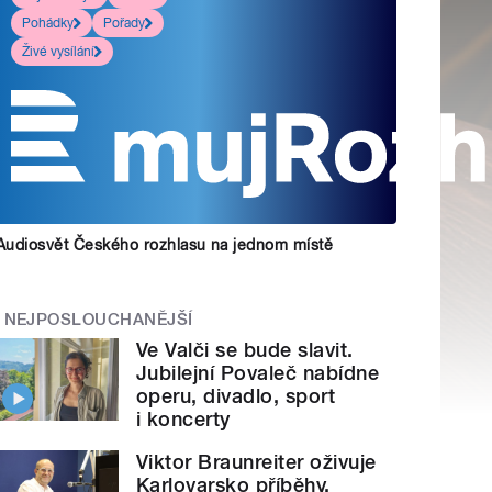
Pohádky
Pořady
Živé vysílání
Audiosvět Českého rozhlasu na jednom místě
NEJPOSLOUCHANĚJŠÍ
Ve Valči se bude slavit.
Jubilejní Povaleč nabídne
operu, divadlo, sport
i koncerty
Viktor Braunreiter oživuje
Karlovarsko příběhy.