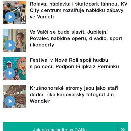
Rolava, náplavka i skatepark táhnou. KV
City centrum rozšiřuje nabídku zábavy
ve Varech
Ve Valči se bude slavit. Jubilejní
Povaleč nabídne operu, divadlo, sport
i koncerty
Festival v Nové Roli spojí hudbu
s pomocí. Podpoří Filípka z Perninku
Krušnohorské stromy jsou jako staří
dědci, říká karlovarský fotograf Jiří
Wendler
Jak nás naladíte na DABu