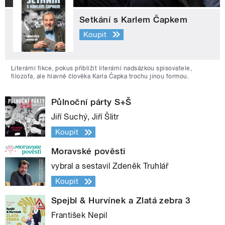
Setkání s Karlem Čapkem
Koupit
Literární fikce, pokus přiblížit literární nadsázkou spisovatele,
filozofa, ale hlavně člověka Karla Čapka trochu jinou formou.
Půlnoční párty S+Š
Jiří Suchý, Jiří Šlitr
Koupit
Moravské pověsti
vybral a sestavil Zdeněk Truhlář
Koupit
Spejbl & Hurvínek a Zlatá zebra 3
František Nepil