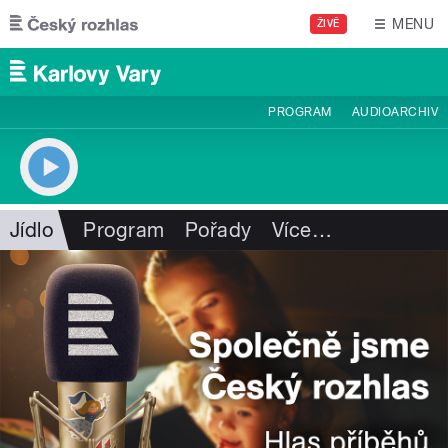
Přejít k hlavnímu obsahu
MENU
ŽIVĚ
PROGRAM
AUDIOARCHIV
Jídlo
Program
Pořady
Více
…