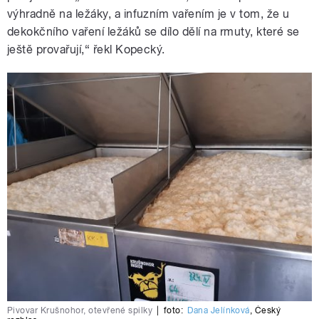
výhradně na ležáky, a infuzním vařením je v tom, že u
dekokčního vaření ležáků se dílo dělí na rmuty, které se
ještě provařují,“ řekl Kopecký.
Pivovar Krušnohor, otevřené spilky
|
foto:
Dana Jelínková
,
Český