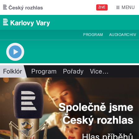
Přejít k hlavnímu obsahu
MENU
ŽIVĚ
PROGRAM
AUDIOARCHIV
Folklór
Program
Pořady
Více
…