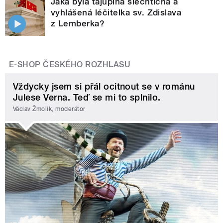
Jaká byla tajuplná šlechtična a
vyhlášená léčitelka sv. Zdislava
z Lemberka?
E-SHOP ČESKÉHO ROZHLASU
Vždycky jsem si přál ocitnout se v románu
Julese Verna. Teď se mi to splnilo.
Václav Žmolík, moderátor