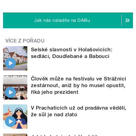
Jak nás naladíte na DABu
VÍCE Z POŘADU
Selské slavnosti v Holašovicích:
sedláci, Doudlebané a Babouci
Člověk může na festivalu ve Strážnici
zestárnout, aniž by ho musel opustit,
říká jeho prezident
V Prachaticích už od pradávna věděli,
že sůl je nad zlato