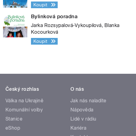
Koupit
Bylinková poradna
Jarka Rozsypalová-Vykoupilová, Blanka
Kocourková
Koupit
Český rozhlas
O nás
Válka na Ukrajině
Jak nás naladíte
Komunální volby
Nápověda
Stanice
Lidé v rádiu
eShop
Kariéra