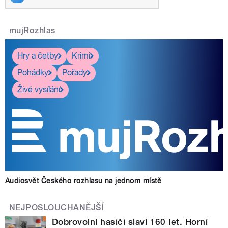
mujRozhlas
Hry a četby
Krimi
Pohádky
Pořady
Živé vysílání
Audiosvět Českého rozhlasu na jednom místě
NEJPOSLOUCHANĚJŠÍ
Dobrovolní hasiči slaví 160 let. Horní