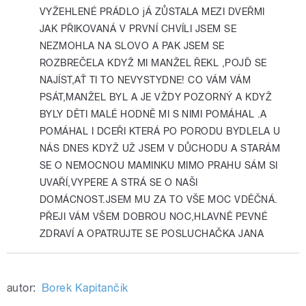
VYŽEHLENÉ PRÁDLO jÁ ZŮSTALA MEZI DVEŘMI
JAK PŘIKOVANÁ V PRVNÍ CHVÍLI JSEM SE
NEZMOHLA NA SLOVO A PAK JSEM SE
ROZBREČELA KDYŽ MI MANŽEL ŘEKL ,POJĎ SE
NAJÍST,AŤ TI TO NEVYSTYDNE! CO VÁM VÁM
PSÁT,MANŽEL BYL A JE VŽDY POZORNÝ A KDYŽ
BYLY DĚTI MALÉ HODNĚ MI S NIMI POMÁHAL .A
POMÁHAL I DCEŘI KTERÁ PO PORODU BYDLELA U
NÁS DNES KDYŽ UŽ JSEM V DŮCHODU A STARÁM
SE O NEMOCNOU MAMINKU MIMO PRAHU SÁM SI
UVAŘÍ,VYPERE A STRÁ SE O NAŠI
DOMÁCNOST.JSEM MU ZA TO VŠE MOC VDĚČNÁ.
PŘEJI VÁM VŠEM DOBROU NOC,HLAVNĚ PEVNÉ
ZDRAVÍ A OPATRUJTE SE POSLUCHAČKA JANA
autor:
Borek Kapitančik