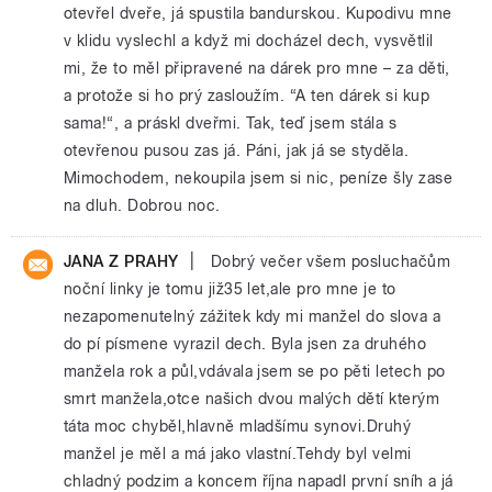
otevřel dveře, já spustila bandurskou. Kupodivu mne
v klidu vyslechl a když mi docházel dech, vysvětlil
mi, že to měl připravené na dárek pro mne – za děti,
a protože si ho prý zasloužím. “A ten dárek si kup
sama!“, a práskl dveřmi. Tak, teď jsem stála s
otevřenou pusou zas já. Páni, jak já se styděla.
Mimochodem, nekoupila jsem si nic, peníze šly zase
na dluh. Dobrou noc.
|
JANA Z PRAHY
Dobrý večer všem posluchačům
noční linky je tomu již35 let,ale pro mne je to
nezapomenutelný zážitek kdy mi manžel do slova a
do pí písmene vyrazil dech. Byla jsen za druhého
manžela rok a půl,vdávala jsem se po pěti letech po
smrt manžela,otce našich dvou malých dětí kterým
táta moc chyběl,hlavně mladšímu synovi.Druhý
manžel je měl a má jako vlastní.Tehdy byl velmi
chladný podzim a koncem října napadl první sníh a já