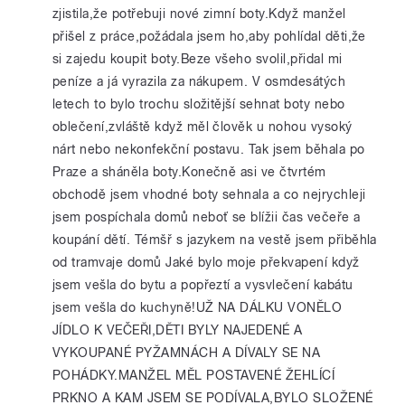
zjistila,že potřebuji nové zimní boty.Když manžel
přišel z práce,požádala jsem ho,aby pohlídal děti,že
si zajedu koupit boty.Beze všeho svolil,přidal mi
peníze a já vyrazila za nákupem. V osmdesátých
letech to bylo trochu složitější sehnat boty nebo
oblečení,zvláště když měl člověk u nohou vysoký
nárt nebo nekonfekční postavu. Tak jsem běhala po
Praze a sháněla boty.Konečně asi ve čtvrtém
obchodě jsem vhodné boty sehnala a co nejrychleji
jsem pospíchala domů neboť se blížii čas večeře a
koupání dětí. Témšř s jazykem na vestě jsem přiběhla
od tramvaje domů Jaké bylo moje překvapení když
jsem vešla do bytu a popřeztí a vysvlečení kabátu
jsem vešla do kuchyně!UŽ NA DÁLKU VONĚLO
JÍDLO K VEČEŘI,DĚTI BYLY NAJEDENÉ A
VYKOUPANÉ PYŽAMNÁCH A DÍVALY SE NA
POHÁDKY.MANŽEL MĚL POSTAVENÉ ŽEHLÍCÍ
PRKNO A KAM JSEM SE PODÍVALA,BYLO SLOŽENÉ