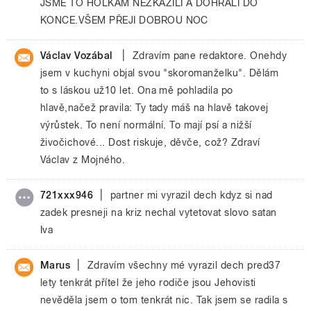
JSME TO HOLKÁM NEZKAZILI A DOHRÁLI DO
KONCE.VŠEM PŘEJI DOBROU NOC
|
Václav Vozábal
Zdravím pane redaktore. Onehdy
jsem v kuchyni objal svou "skoromanželku". Dělám
to s láskou už10 let. Ona mě pohladila po
hlavě,načež pravila: Ty tady máš na hlavě takovej
výrůstek. To není normální. To mají psí a nižší
živočichové... Dost riskuje, děvče, což? Zdraví
Václav z Mojného.
|
721xxx946
partner mi vyrazil dech kdyz si nad
zadek presneji na kriz nechal vytetovat slovo satan
Iva
|
Marus
Zdravím všechny mé vyrazil dech pred37
lety tenkrát přítel že jeho rodiče jsou Jehovisti
nevěděla jsem o tom tenkrát nic. Tak jsem se radila s