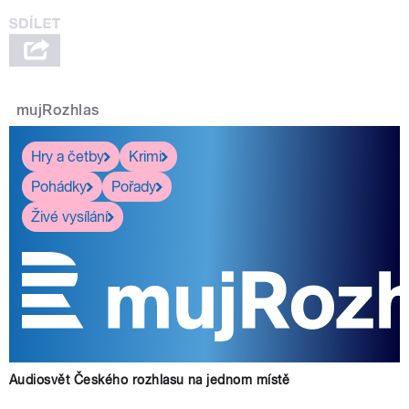
mujRozhlas
Hry a četby
Krimi
Pohádky
Pořady
Živé vysílání
Audiosvět Českého rozhlasu na jednom místě