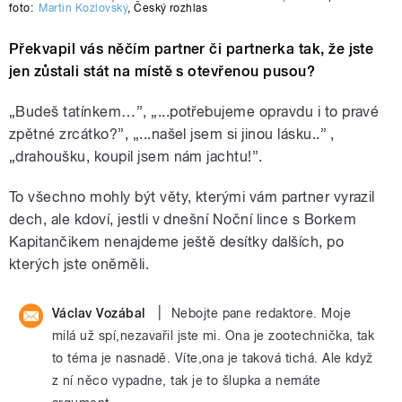
foto:
Martin Kozlovský
,
Český rozhlas
Překvapil vás něčím partner či partnerka tak, že jste
jen zůstali stát na místě s otevřenou pusou?
„Budeš tatínkem…”, „...potřebujeme opravdu i to pravé
zpětné zrcátko?”, „...našel jsem si jinou lásku..” ,
„drahoušku, koupil jsem nám jachtu!”.
To všechno mohly být věty, kterými vám partner vyrazil
dech, ale kdoví, jestli v dnešní Noční lince s Borkem
Kapitančikem nenajdeme ještě desítky dalších, po
kterých jste oněměli.
|
Václav Vozábal
Nebojte pane redaktore. Moje
milá už spí,nezavařil jste mi. Ona je zootechnička, tak
to téma je nasnadě. Víte,ona je taková tichá. Ale když
z ní něco vypadne, tak je to šlupka a nemáte