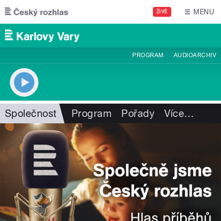
Přejít k hlavnímu obsahu
MENU
ŽIVĚ
PROGRAM
AUDIOARCHIV
Společnost
Program
Pořady
Více
…