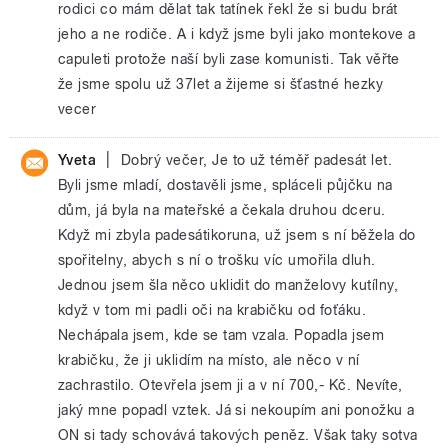
rodici co mám dělat tak tatínek řekl že si budu brát
jeho a ne rodiče. A i když jsme byli jako montekove a
capuleti protože naší byli zase komunisti. Tak věřte
že jsme spolu už 37let a žijeme si šťastné hezky
vecer
|
Yveta
Dobrý večer, Je to už téměř padesát let.
Byli jsme mladí, dostavěli jsme, spláceli půjčku na
dům, já byla na mateřské a čekala druhou dceru.
Když mi zbyla padesátikoruna, už jsem s ní běžela do
spořitelny, abych s ní o trošku víc umořila dluh.
Jednou jsem šla něco uklidit do manželovy kutílny,
když v tom mi padli oči na krabičku od foťáku.
Nechápala jsem, kde se tam vzala. Popadla jsem
krabičku, že ji uklidím na místo, ale něco v ní
zachrastilo. Otevřela jsem ji a v ní 700,- Kč. Nevíte,
jaký mne popadl vztek. Já si nekoupím ani ponožku a
ON si tady schovává takových peněz. Však taky sotva