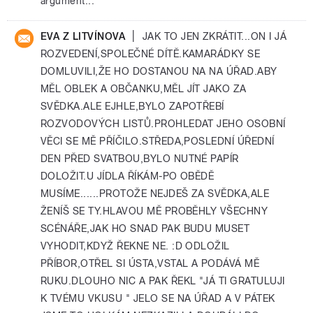
argument...
|
EVA Z LITVÍNOVA
JAK TO JEN ZKRÁTIT...ON I JÁ
ROZVEDENÍ,SPOLEČNÉ DÍTĚ.KAMARÁDKY SE
DOMLUVILI,ŽE HO DOSTANOU NA NA ÚŘAD.ABY
MĚL OBLEK A OBČANKU,MĚL JÍT JAKO ZA
SVĚDKA.ALE EJHLE,BYLO ZAPOTŘEBÍ
ROZVODOVÝCH LISTŮ.PROHLEDAT JEHO OSOBNÍ
VĚCI SE MĚ PŘÍČILO.STŘEDA,POSLEDNÍ ÚŘEDNÍ
DEN PŘED SVATBOU,BYLO NUTNÉ PAPÍR
DOLOŽIT.U JÍDLA ŘÍKÁM-PO OBĚDĚ
MUSÍME......PROTOŽE NEJDEŠ ZA SVĚDKA,ALE
ŽENÍŠ SE TY.HLAVOU MĚ PROBĚHLY VŠECHNY
SCÉNÁŘE,JAK HO SNAD PAK BUDU MUSET
VYHODIT,KDYŽ ŘEKNE NE. :D ODLOŽIL
PŘÍBOR,OTŘEL SI ÚSTA,VSTAL A PODÁVÁ MĚ
RUKU.DLOUHO NIC A PAK ŘEKL "JÁ TI GRATULUJI
K TVÉMU VKUSU " JELO SE NA ÚŘAD A V PÁTEK