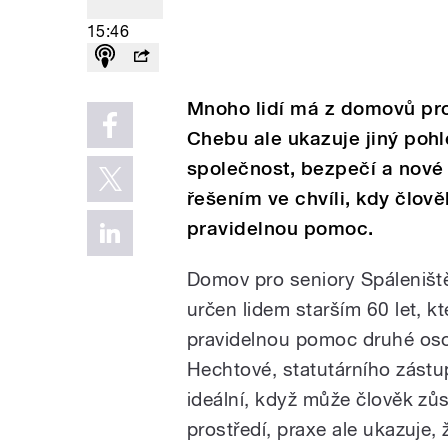
15:46
Mnoho lidí má z domovů pro 
Chebu ale ukazuje jiný pohl
společnost, bezpečí a nové
řešením ve chvíli, kdy člov
pravidelnou pomoc.
Domov pro seniory Spáleniště
určen lidem starším 60 let, kt
pravidelnou pomoc druhé os
Hechtové, statutárního zástu
ideální, když může člověk zů
prostředí, praxe ale ukazuje