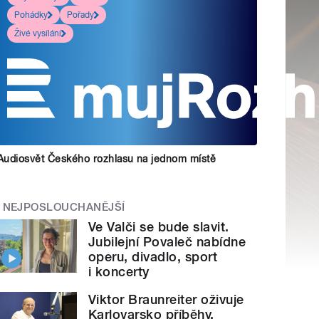
Pohádky
Pořady
Živé vysílání
Audiosvět Českého rozhlasu na jednom místě
NEJPOSLOUCHANĚJŠÍ
Ve Valči se bude slavit.
Jubilejní Povaleč nabídne
operu, divadlo, sport
i koncerty
Viktor Braunreiter oživuje
Karlovarsko příběhy.