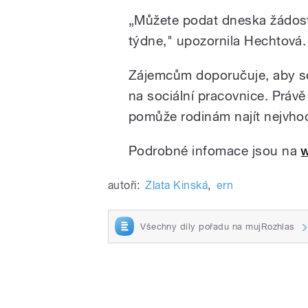
„Můžete podat dneska žádost
týdne," upozornila Hechtová.
Zájemcům doporučuje, aby se n
na sociální pracovnice. Práv
pomůže rodinám najít nejvhodn
Podrobné infomace jsou na
autoři:
Zlata Kinská
,
ern
Všechny díly pořadu na mujRozhlas