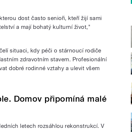
rou dost často senioři, kteří žijí sami
elství a mají bohatý kulturní život,"
elí situaci, kdy péči o stárnoucí rodiče
 vlastním zdravotním stavem. Profesionální
at dobré rodinné vztahy a ulevit všem
aple. Domov připomíná malé
edních letech rozsáhlou rekonstrukcí. V