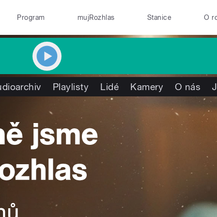
Program
mujRozhlas
Stanice
O r
dioarchiv
Playlisty
Lidé
Kamery
O nás
J