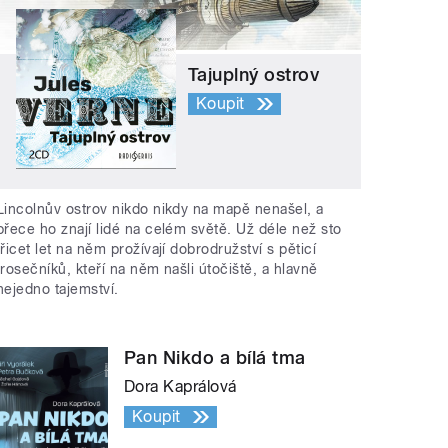
Tajuplný ostrov
Koupit
Lincolnův ostrov nikdo nikdy na mapě nenašel, a
přece ho znají lidé na celém světě. Už déle než sto
třicet let na něm prožívají dobrodružství s pěticí
trosečníků, kteří na něm našli útočiště, a hlavně
nejedno tajemství.
Pan Nikdo a bílá tma
Dora Kaprálová
Koupit