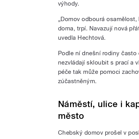
výhody.
„Domov odbourá osamělost, kte
doma, trpí. Navazují nová přát
uvedla Hechtová.
Podle ní dnešní rodiny často č
nezvládají skloubit s prací a
péče tak může pomoci zachov
zúčastněným.
Náměstí, ulice i k
město
Chebský domov prošel v posl