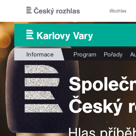
Přejít k hlavnímu obsahu
iRozhlas
Informace
Program
Pořady
Au