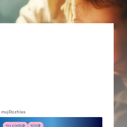
mujRozhlas
Hry a četby
Krimi