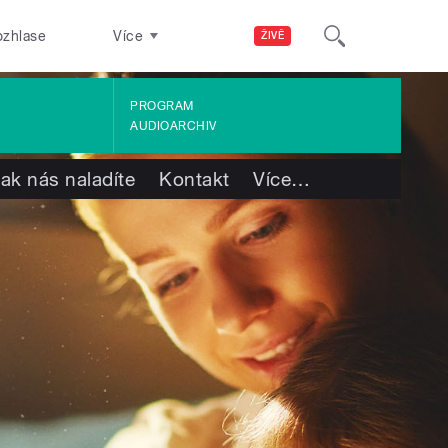
ozhlase
Více
ŽIVĚ
PROGRAM
AUDIOARCHIV
ak nás naladíte
Kontakt
Více
…