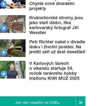
Chystá nové divadelní
projekty
Krušnohorské stromy jsou
jako staří dědci, říká
karlovarský fotograf Jiří
Wendler
Petr Richter našel v divadle
lásku i životní poslání. Na
jevišti září už šest desetiletí
V Karlových Varech
o víkendu startuje 34.
ročník terénního hobby
triatlonu KIWI MUŽ 2025
Jak nás naladíte na DABu