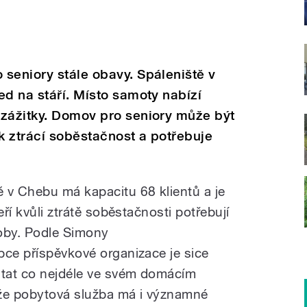
seniory stále obavy. Spáleniště v
ed na stáří. Místo samoty nabízí
 zážitky. Domov pro seniory může být
ěk ztrácí soběstačnost a potřebuje
 v Chebu má kapacitu 68 klientů a je
eří kvůli ztrátě soběstačnosti potřebují
oby. Podle Simony
pce příspěvkové organizace je sice
stat co nejdéle ve svém domácím
, že pobytová služba má i významné