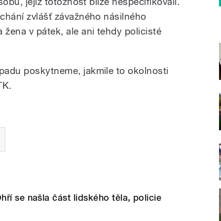
sobu, jejíž totožnost blíže nespecifikovali.
áchání zvlášť závažného násilného
 žena v pátek, ale ani tehdy policisté
ípadu poskytneme, jakmile to okolnosti
TK.
ří se našla část lidského těla, policie