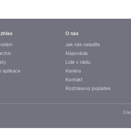
zhlas
O nás
ysílání
Jak nás naladíte
rchiv
Nápověda
sty
Lidé v rádiu
í aplikace
Kariéra
Kontakt
Rozhlasový poplatek
Coo