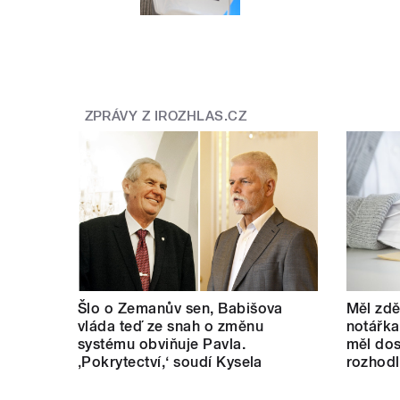
ZPRÁVY Z IROZHLAS.CZ
Šlo o Zemanův sen, Babišova
Měl zdě
vláda teď ze snah o změnu
notářka
systému obviňuje Pavla.
měl dos
‚Pokrytectví,‘ soudí Kysela
rozhod