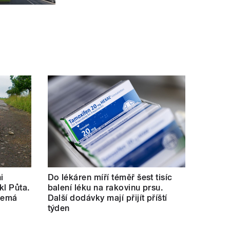
i
Do lékáren míří téměř šest tisíc
kl Půta.
balení léku na rakovinu prsu.
 nemá
Další dodávky mají přijít příští
týden