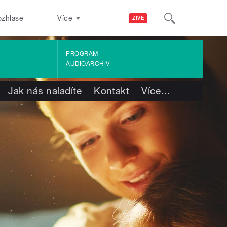
ozhlase
Více
ŽIVĚ
PROGRAM
AUDIOARCHIV
Jak nás naladíte
Kontakt
Více
…