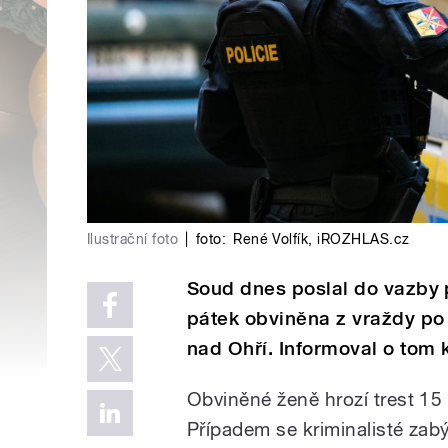
Ilustrační foto
|
foto:
René Volfík
,
iROZHLAS.cz
Soud dnes poslal do vazby p
pátek obviněna z vraždy po 
nad Ohří. Informoval o tom 
Obviněné ženě hrozí trest 15 
Případem se kriminalisté zabý