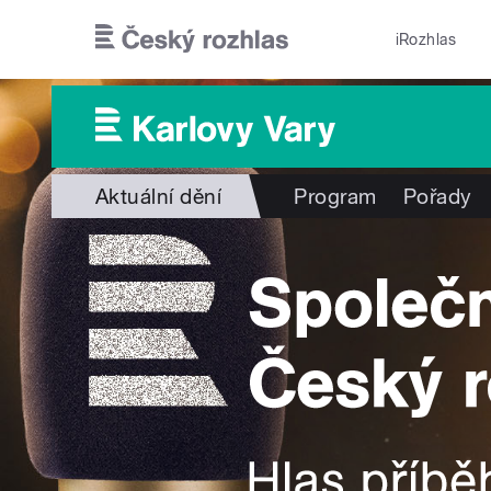
Přejít k hlavnímu obsahu
iRozhlas
Aktuální dění
Program
Pořady