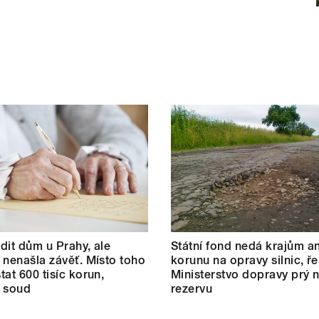
dit dům u Prahy, ale
Státní fond nedá krajům an
 nenašla závěť. Místo toho
korunu na opravy silnic, ře
tat 600 tisíc korun,
Ministerstvo dopravy prý
l soud
rezervu