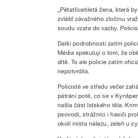
„Pětatřicetiletá žena, která b
zvlášť závažného zločinu vra
soudu vzata do vazby. Policist
Další podrobnosti zatím polic
Média spekulují o tom, že obě
dítě. To ale policie zatím ofici
nepotvrdila.
Policisté ve středu večer zaháj
pátrání poté, co se v Kynšpe
našla část lidského těla. Krim
psovodi, strážníci i hasiči pro
okolí místa nálezu, zeleň u cy