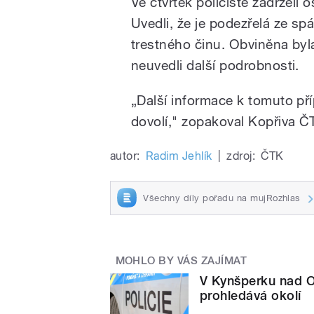
Ve čtvrtek policisté zadrželi o
Uvedli, že je podezřelá ze sp
trestného činu. Obviněna byla
neuvedli další podrobnosti.
„Další informace k tomuto př
dovolí," zopakoval Kopřiva Č
autor:
Radim Jehlík
|
zdroj:
ČTK
Všechny díly pořadu na mujRozhlas
MOHLO BY VÁS ZAJÍMAT
V Kynšperku nad Oh
prohledává okolí