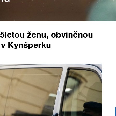
5letou ženu, obviněnou
a v Kynšperku