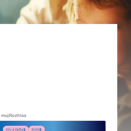
mujRozhlas
Hry a četby
Krimi