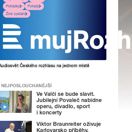
Pohádky
Pořady
Živé vysílání
Audiosvět Českého rozhlasu na jednom místě
NEJPOSLOUCHANĚJŠÍ
Ve Valči se bude slavit.
Jubilejní Povaleč nabídne
operu, divadlo, sport
i koncerty
Viktor Braunreiter oživuje
Karlovarsko příběhy.