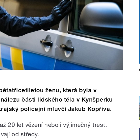
ětatřicetiletou ženu, která byla v
nálezu části lidského těla v Kynšperku
krajský policejní mluvčí Jakub Kopřiva.
až 20 let vězení nebo i výjimečný trest.
vají od středy.