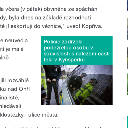
yla včera (v pátek) obviněna ze spáchání
ždy, byla dnes na základě rozhodnutí
é jí eskortují do věznice," uvedl Kopřiva.
ie neuvedla.
Policie zadržela
podezřelou osobu v
tí je malé
souvislosti s nálezem části
álně
těla v Kynšperku
ili rozsáhlé
rku nad Ohří
inalisté,
hledávali
klostezky i ulice města.