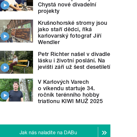
Chystá nové divadelní
projekty
Krušnohorské stromy jsou
jako staří dědci, říká
karlovarský fotograf Jiří
Wendler
Petr Richter našel v divadle
lásku i životní poslání. Na
jevišti září už šest desetiletí
V Karlových Varech
o víkendu startuje 34.
ročník terénního hobby
triatlonu KIWI MUŽ 2025
Jak nás naladíte na DABu