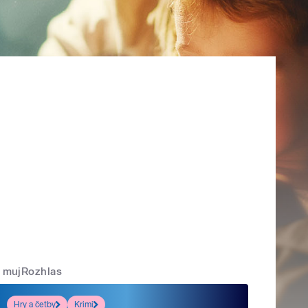
mujRozhlas
Hry a četby
Krimi