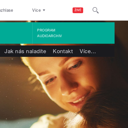
ozhlase
Více
ŽIVĚ
PROGRAM
AUDIOARCHIV
Jak nás naladíte
Kontakt
Více
…