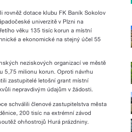
ili rovněž dotace klubu FK Baník Sokolov
ápadočeské univerzitě v Plzni na
řetího věku 135 tisíc korun a místní
chnické a ekonomické na stejný účel 55
enských neziskových organizací ve městě
ku 5,75 milionu korun. Oproti návrhu
li zastupitelé letošní grant místní
vůli nepravdivým údajům v žádosti.
oce schválili členové zastupitelstva města
oděnice, 200 tisíc na extrémní závod
soutěž ohňostrojů Hurá prázdniny.