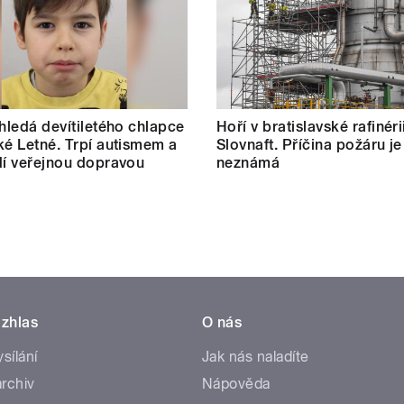
 hledá devítiletého chlapce
Hoří v bratislavské rafinéri
ké Letné. Trpí autismem a
Slovnaft. Příčina požáru je
dí veřejnou dopravou
neznámá
zhlas
O nás
ysílání
Jak nás naladíte
rchiv
Nápověda