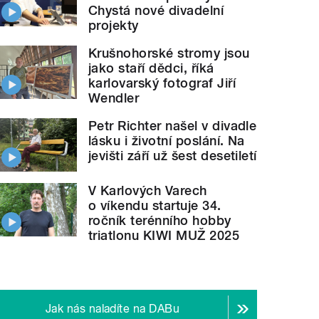
Chystá nové divadelní
projekty
Krušnohorské stromy jsou
jako staří dědci, říká
karlovarský fotograf Jiří
Wendler
Petr Richter našel v divadle
lásku i životní poslání. Na
jevišti září už šest desetiletí
V Karlových Varech
o víkendu startuje 34.
ročník terénního hobby
triatlonu KIWI MUŽ 2025
Jak nás naladíte na DABu