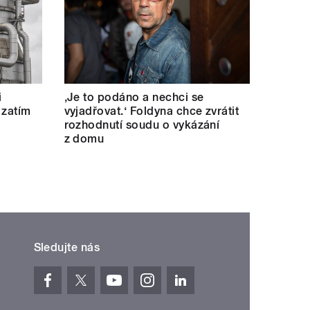
i
‚Je to podáno a nechci se
 zatím
vyjadřovat.‘ Foldyna chce zvrátit
rozhodnutí soudu o vykázání
z domu
Sledujte nás