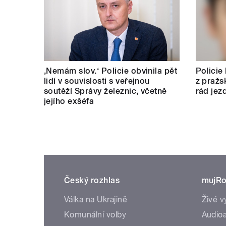
‚Nemám slov.‘ Policie obvinila pět
Policie
lidí v souvislosti s veřejnou
z pražs
soutěží Správy železnic, včetně
rád jez
jejího exšéfa
Český rozhlas
mujRo
Válka na Ukrajině
Živé v
Komunální volby
Audioa