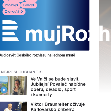
Pohádky
Pořady
Živé vysílání
Audiosvět Českého rozhlasu na jednom místě
NEJPOSLOUCHANĚJŠÍ
Ve Valči se bude slavit.
Jubilejní Povaleč nabídne
operu, divadlo, sport
i koncerty
Viktor Braunreiter oživuje
Karlovarsko příběhy.