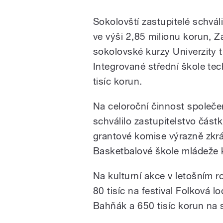
Sokolovští zastupitelé schvál
ve výši 2,85 milionu korun, Z
sokolovské kurzy Univerzity t
Integrované střední škole te
tisíc korun.
Na celoroční činnost společ
schválilo zastupitelstvo část
grantové komise výrazně zkráti
Basketbalové škole mládeže k
Na kulturní akce v letošním r
80 tisíc na festival Folková l
Bahňák a 650 tisíc korun na 