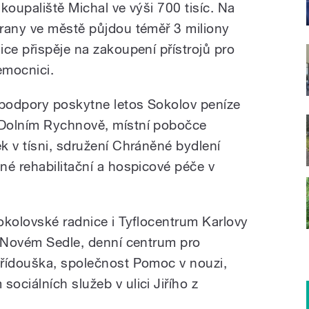
koupaliště Michal ve výši 700 tisíc. Na
rany ve městě půjdou téměř 3 miliony
ce přispěje na zakoupení přístrojů pro
emocnici.
podpory poskytne letos Sokolov peníze
 Dolním Rychnově, místní pobočce
k v tísni, sdružení Chráněné bydlení
né rehabilitační a hospicové péče v
okolovské radnice i Tyflocentrum Karlovy
v Novém Sedle, denní centrum pro
eřídouška, společnost Pomoc v nouzi,
ciálních služeb v ulici Jiřího z