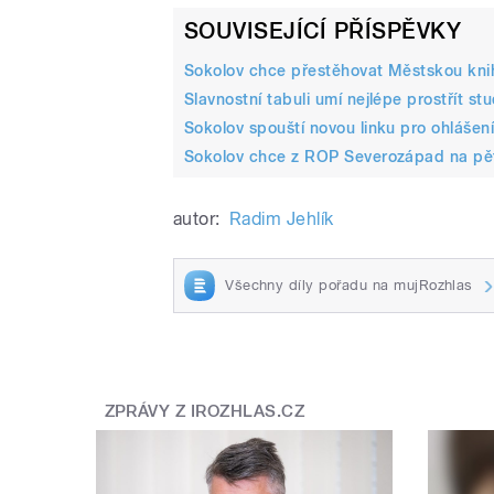
SOUVISEJÍCÍ PŘÍSPĚVKY
Sokolov chce přestěhovat Městskou kni
Slavnostní tabuli umí nejlépe prostřít st
Sokolov spouští novou linku pro ohlášen
Sokolov chce z ROP Severozápad na pět
autor:
Radim Jehlík
Všechny díly pořadu na mujRozhlas
ZPRÁVY Z IROZHLAS.CZ