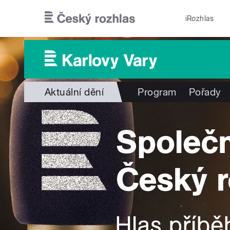
Přejít k hlavnímu obsahu
iRozhlas
Aktuální dění
Program
Pořady