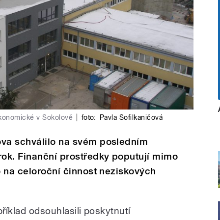
ekonomické v Sokolově
|
foto:
Pavla Sofilkaničová
ova schválilo na svém posledním
rok. Finanční prostředky poputují mimo
bo na celoroční činnost neziskových
příklad odsouhlasili poskytnutí