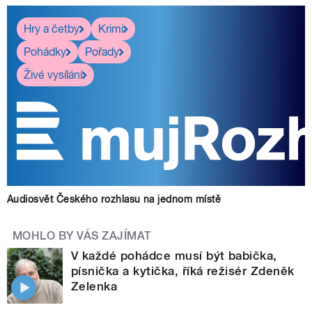
Hry a četby
Krimi
Pohádky
Pořady
Živé vysílání
Audiosvět Českého rozhlasu na jednom místě
MOHLO BY VÁS ZAJÍMAT
V každé pohádce musí být babička,
písnička a kytička, říká režisér Zdeněk
Zelenka