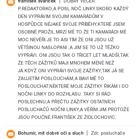
|
frantisek svaricek
DOBRÝ VEČER
P.REDAKTORKO,A POSL.NOČ.LINKY.SKORO KAŽDÝ
DEN VYPRÁVIM SVOJIM KAMARÁDŮM V
HOSPŮDCE NĚJAKÉ SVOJE PŘÍBĚHY,KTERÉ JSEM
OSOBNĚ PROŽIL.MRZÍ MĚ TO ŽE TI KAMARÁDI MĚ
MOC NEVĚŘI.JE TO ASI TÍM ŽE ONI JSOU UŽ
VĚTŠINOU NASLOPANI ,A JIM SE TO UŽ TĚŽKO
VYPRÁVI. ONI JSOU TAK O TŘICET LET MLADŠÍ,TAK
ŽE TĚCH ZÁŽITKŮ MAJI MNOHEM MÉNĚ NEŽ
JÁ.KDYŽ ONI VYPRÁVI SVOJE ZÁŽITKY,TAK JÁ SE
ZAUJETÍM POSLOUCHÁM,A BAVÍ MĚ TO
POSLOUCHAT.NĚKTERÉ MOJE ZÁŽITKY ŘIKÁM I DO
NOČNI LINKY DO ROZHLASU. TAKY SI RÁD
POSLECHNU,A PŘEČTU ZÁŽITKY OSTATNÍCH
POSLUCHAČŮ NOČNI LINKY,A VĚŘÍM JIM.PROTOŽE
JSOU POUČNÉ.FRANTIŠEK ZE ŽIDLOCHOVIC.
|
Bohumír, mít dobré oči a sluch
Zdr. posluchače