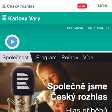
Přejít k hlavnímu obsahu
MENU
ŽIVĚ
PROGRAM
AUDIOARCHIV
Společnost
Program
Pořady
Více
…