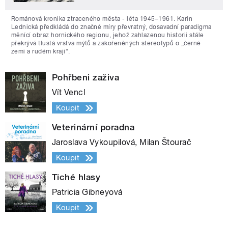
Románová kronika ztraceného města - léta 1945–1961. Karin
Lednická předkládá do značné míry převratný, dosavadní paradigma
měnící obraz hornického regionu, jehož zahlazenou historii stále
překrývá tlustá vrstva mýtů a zakořeněných stereotypů o „černé
zemi a rudém kraji“.
Pohřbeni zaživa
Vít Vencl
Koupit
Veterinární poradna
Jaroslava Vykoupilová, Milan Štourač
Koupit
Tiché hlasy
Patricia Gibneyová
Koupit