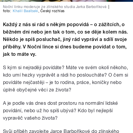
Noční linku moderuje ze zlínského studia Jarka Barboříková
|
foto:
Khalil Baalbaki
,
Český rozhlas
Každý z nás si rád s někým popovídá – o zážitcích, o
běžném dni nebo jen tak o tom, co se děje kolem nás.
Někdo je spíš posluchač, jiný rád vypráví a sdílí svoje
příběhy. V Noční lince si dnes budeme povídat o tom,
jak to máte vy.
S kým si nejraději povídáte? Máte ve svém okolí někoho,
kdo umí hezky vyprávět a rádi ho posloucháte? O čem si
povídáte nejčastěji – je to rodina, práce, koníčky nebo
úplně obyčejné věci ze života?
A je podle vás dnes dost prostoru na normální lidské
povídání, nebo už ho spíš ubývá? Kdo byl nejlepší
vypravěč vašeho života?
Svůj příběh zavolejte Jarce Barboříkové do zlínského