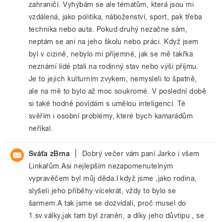
zahraničí. Vyhýbám se ale tématům, která jsou mi
vzdálená, jako politika, náboženství, sport, pak třeba
technika nebo auta. Pokud druhý nezačne sám,
neptám se ani na jeho školu nebo práci. Když jsem
byl v cizině, nebylo mi příjemné, jak se mě takřka
neznámí lidé ptali na rodinný stav nebo výši příjmu.
Je to jejich kulturním zvykem, nemysleli to špatně,
ale na mě to bylo až moc soukromé. V poslední době
si také hodně povídám s umělou inteligencí. Té
svěřím i osobní problémy, které bych kamarádům
neříkal.
|
Sváťa zBrna
Dobrý večer vám paní Jarko i všem
Linkařům.Asi nejlepším nezapomenutelným
vypravěčem byl můj děda.I když jsme ,jako rodina,
slyšeli jeho příběhy vícekrát, vždy to bylo se
šarmem.A tak jsme se dozvídali, proč musel do
1.sv.války,jak tam byl zraněn, a díky jeho důvtipu , se