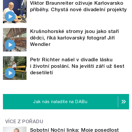
Viktor Braunreiter oživuje Karlovarsko
příběhy. Chystá nové divadelní projekty
Krušnohorské stromy jsou jako staří
dědci, říká karlovarský fotograf Jiří
Wendler
Petr Richter našel v divadle lásku
i životní poslání. Na jevišti září už šest
desetiletí
Jak nás naladíte na DABu
VÍCE Z POŘADU
Sobotní Noční linka: Moje posedlost