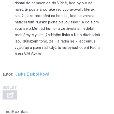
dostal do nemocnice do Vídně, kde bylo o něj
náležitě postaráno.Také rád vypravoval , kterak
sloužil jako recepční na hotelu , kde se zrovna
natáčel film "Lásky jedné plavovlásky " a co s tím
souviselo.Měl rád humor a ze života si nedělal
problémy.Myslím ,že Noční linka a Klub důchodců
jsou důkazem toho, že i já rádm se k leččemus
vyjadřuji a jsem rád když to veřejnost ocení.Pac a
pusu Váš Sváťa
autor:
Jarka Barboříková
mujRozhlas