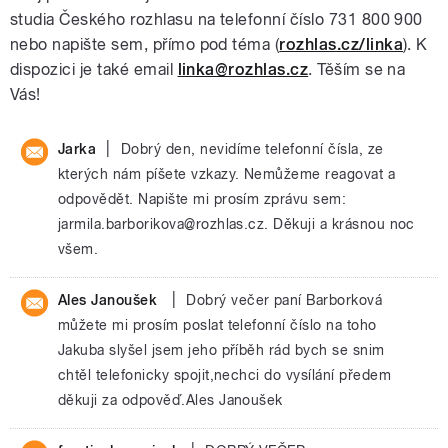
studia Českého rozhlasu na telefonní číslo 731 800 900
nebo napište sem, přímo pod téma (
rozhlas.cz/linka
). K
dispozici je také email
linka@rozhlas.cz
. Těším se na
Vás!
|
Jarka
Dobrý den, nevidíme telefonní čísla, ze
kterých nám píšete vzkazy. Nemůžeme reagovat a
odpovědět. Napište mi prosím zprávu sem:
jarmila.barborikova@rozhlas.cz. Děkuji a krásnou noc
všem.
|
Ales Janoušek
Dobrý večer paní Barborková
můžete mi prosím poslat telefonní číslo na toho
Jakuba slyšel jsem jeho příběh rád bych se snim
chtěl telefonicky spojit,nechci do vysílání předem
děkuji za odpověď.Ales Janoušek