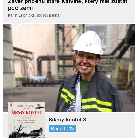
Závěr příběhu staré Karviné, který měl zůstat
pod zemí
Karin Lednická, spisovatelka
Šikmý kostel 3
Koupit