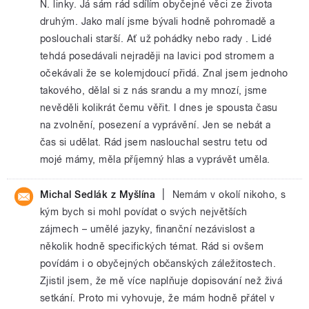
N. linky. Já sám rád sdílím obyčejné věci ze života
druhým. Jako malí jsme bývali hodně pohromadě a
poslouchali starší. Ať už pohádky nebo rady . Lidé
tehdá posedávali nejraději na lavici pod stromem a
očekávali že se kolemjdoucí přidá. Znal jsem jednoho
takového, dělal si z nás srandu a my mnozí, jsme
nevěděli kolikrát čemu věřit. I dnes je spousta času
na zvolnění, posezení a vyprávění. Jen se nebát a
čas si udělat. Rád jsem naslouchal sestru tetu od
mojé mámy, měla příjemný hlas a vyprávět uměla.
|
Michal Sedlák z Myšlína
Nemám v okolí nikoho, s
kým bych si mohl povídat o svých největších
zájmech – umělé jazyky, finanční nezávislost a
několik hodně specifických témat. Rád si ovšem
povídám i o obyčejných občanských záležitostech.
Zjistil jsem, že mě více naplňuje dopisování než živá
setkání. Proto mi vyhovuje, že mám hodně přátel v