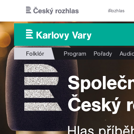
Přejít k hlavnímu obsahu
iRozhlas
Folklór
Program
Pořady
Audio