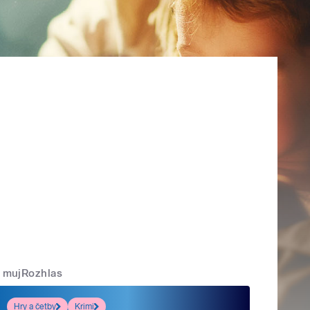
mujRozhlas
Hry a četby
Krimi