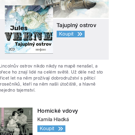
Tajuplný ostrov
Koupit
Lincolnův ostrov nikdo nikdy na mapě nenašel, a
přece ho znají lidé na celém světě. Už déle než sto
třicet let na něm prožívají dobrodružství s pěticí
trosečníků, kteří na něm našli útočiště, a hlavně
nejedno tajemství.
Hornické vdovy
Kamila Hladká
Koupit