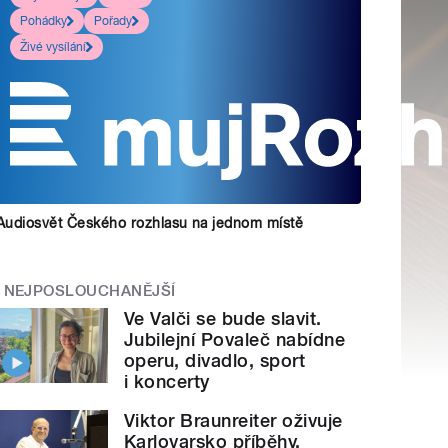
Pohádky
Pořady
Živé vysílání
Audiosvět Českého rozhlasu na jednom místě
NEJPOSLOUCHANĚJŠÍ
Ve Valči se bude slavit.
Jubilejní Povaleč nabídne
operu, divadlo, sport
i koncerty
Viktor Braunreiter oživuje
Karlovarsko příběhy.