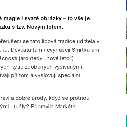
á magie i svaté obrázky – to vše je
ůzka s tzv. Novým letem.
řerušení se tato lidová tradice udržela v
ku. Děvčata tam nevynášejí Smrtku ani
cností jaro (tedy „nové leto“)
ených kytic zdobených vyšívanými
ají při tom a vyslovují speciální
draví a dobré úrody, když se protnou
mi rituály? Připravila Markéta