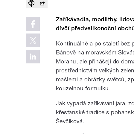
Zaříkávadla, modlitby, lidov
dívčí předvelikonoční obch
Kontinuálně a po staletí bez p
Bánově na moravském Slovác
Moranu, ale přinášejí do domá
prostřednictvím velkých zel
mašlemi a obrázky světců, zpív
kouzelnou formulku.
Jak vypadá zaříkávání jara, z
křesťanské tradice s pohanský
Ševčíková.