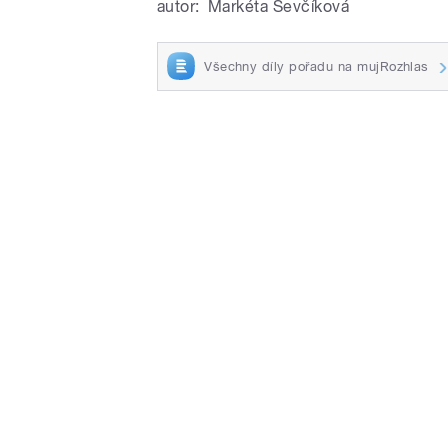
autor:
Markéta Ševčíková
Všechny díly pořadu na mujRozhlas