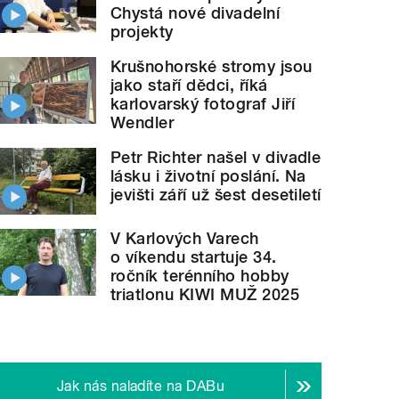
Chystá nové divadelní
projekty
Krušnohorské stromy jsou
jako staří dědci, říká
karlovarský fotograf Jiří
Wendler
Petr Richter našel v divadle
lásku i životní poslání. Na
jevišti září už šest desetiletí
V Karlových Varech
o víkendu startuje 34.
ročník terénního hobby
triatlonu KIWI MUŽ 2025
Jak nás naladíte na DABu