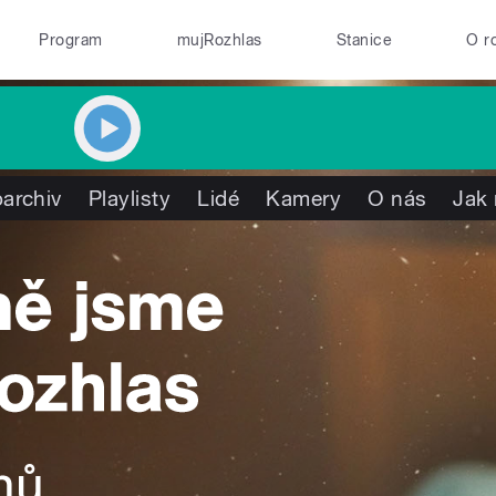
Program
mujRozhlas
Stanice
O r
archiv
Playlisty
Lidé
Kamery
O nás
Jak 