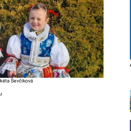
rkéta Ševčíková
u