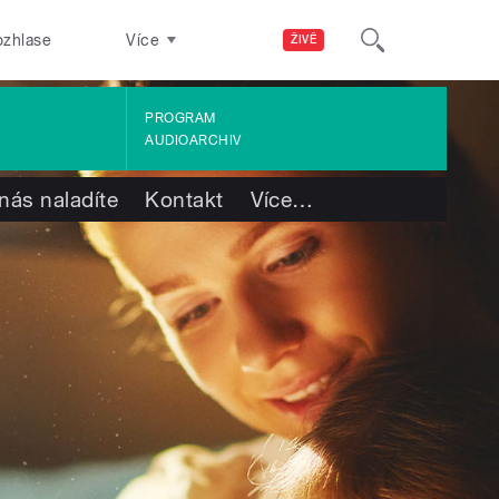
ozhlase
Více
ŽIVĚ
PROGRAM
AUDIOARCHIV
nás naladíte
Kontakt
Více
…