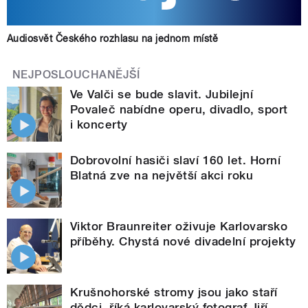
Audiosvět Českého rozhlasu na jednom místě
NEJPOSLOUCHANĚJŠÍ
Ve Valči se bude slavit. Jubilejní
Povaleč nabídne operu, divadlo, sport
i koncerty
Dobrovolní hasiči slaví 160 let. Horní
Blatná zve na největší akci roku
Viktor Braunreiter oživuje Karlovarsko
příběhy. Chystá nové divadelní projekty
Krušnohorské stromy jsou jako staří
dědci, říká karlovarský fotograf Jiří