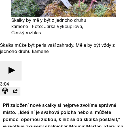
Skalky by měly být z jednoho druhu
kamene | Foto:
Jarka Vykoupilová
,
Český rozhlas
Skalka může být perla vaší zahrady. Měla by být vždy z
jednoho druhu kamene
3:04
Při založení nové skalky si nejprve zvolíme správné
místo. „Ideální je svahová poloha nebo si můžete
pomoci opěrnou zídkou, k níž se dá skalka postavit,“
vysvětluje zkušený skalničkář Mojmír Martan, který má