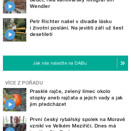
Wendler
Petr Richter našel v divadle lásku
i životní poslání. Na jevišti září už šest
desetiletí
Jak nás naladíte na DABu
VÍCE Z POŘADU
Prasklé rajče, zelený límec okolo
stopky aneb rajčata a jejich vady a jak
jim předcházet
První český rybářský spolek na Moravě
vznikl ve Velkém Meziříčí. Dnes má