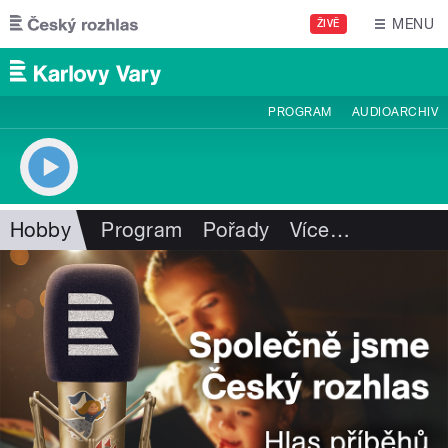
Přejít k hlavnímu obsahu
MENU
ŽIVĚ
PROGRAM
AUDIOARCHIV
Hobby
Program
Pořady
Více
…