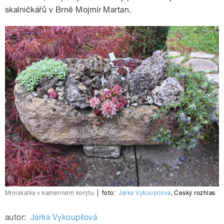
skalničkářů v Brně Mojmír Martan.
Miniskalka v kamenném korytu
|
foto:
Jarka Vykoupilová
,
Český rozhlas
autor:
Jarka Vykoupilová