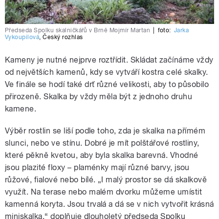
Předseda Spolku skalničkářů v Brně Mojmír Martan
|
foto:
Jarka
Vykoupilová
,
Český rozhlas
Kameny je nutné nejprve roztřídit. Skládat začínáme vždy
od největších kamenů, kdy se vytváří kostra celé skalky.
Ve finále se hodí také drť různé velikosti, aby to působilo
přirozeně. Skalka by vždy měla být z jednoho druhu
kamene.
Výběr rostlin se liší podle toho, zda je skalka na přímém
slunci, nebo ve stínu. Dobré je mít polštářové rostliny,
které pěkně kvetou, aby byla skalka barevná. Vhodné
jsou plazité floxy – plaménky mají různé barvy, jsou
růžové, fialové nebo bílé. „I malý prostor se dá skalkově
využít. Na terase nebo malém dvorku můžeme umístit
kamenná koryta. Jsou trvalá a dá se v nich vytvořit krásná
miniskalka,“ doplňuje dlouholetý předseda Spolku