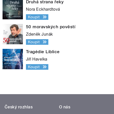
Druhá strana řeky
Nora Eckhardtová
Koupit
50 moravských pověstí
Zdeněk Junák
Koupit
Tragédie Liblice
Jiří Havelka
Koupit
Český rozhlas
O nás