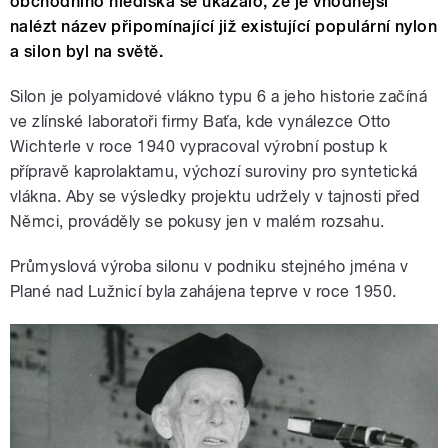
obchodního hlediska se ukázalo, že je vhodnější
nalézt název připomínající již existující populární nylon
a silon byl na světě.
Silon je polyamidové vlákno typu 6 a jeho historie začíná
ve zlínské laboratoři firmy Baťa, kde vynálezce Otto
Wichterle v roce 1940 vypracoval výrobní postup k
přípravě kaprolaktamu, výchozí suroviny pro syntetická
vlákna. Aby se výsledky projektu udržely v tajnosti před
Němci, prováděly se pokusy jen v malém rozsahu.
Průmyslová výroba silonu v podniku stejného jména v
Plané nad Lužnicí byla zahájena teprve v roce 1950.