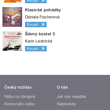
Koupit
Klasické pohádky
Daniela Fischerová
Koupit
Šikmý kostel 3
Karin Lednická
Koupit
Český rozhlas
O nás
Válka na Ukrajině
Jak nás naladíte
Komunální volby
Nápověda