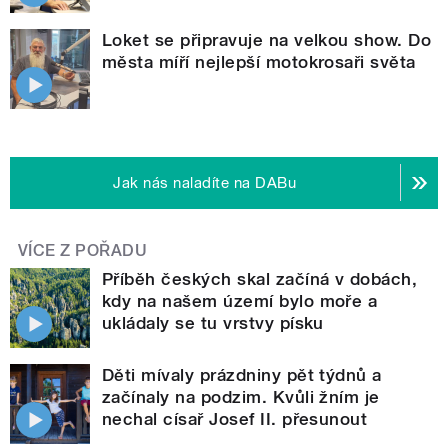
Loket se připravuje na velkou show. Do
města míří nejlepší motokrosaři světa
Jak nás naladíte na DABu
VÍCE Z POŘADU
Příběh českých skal začíná v dobách,
kdy na našem území bylo moře a
ukládaly se tu vrstvy písku
Děti mívaly prázdniny pět týdnů a
začínaly na podzim. Kvůli žním je
nechal císař Josef II. přesunout