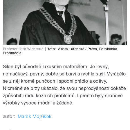
Profesor Otto Wichterle
|
foto:
Vlasta Luťanská / Právo
,
Fotobanka
Profimedia
Silon byl původně luxusním materiálem. Je levný,
nemačkavý, pevný, dobře se barví a rychle suší. Vyrábělo
se z něj kromě punčoch i spodní prádlo a oděvy.
Nicméně se brzy ukázalo, že svou neprodyšností dokáže
způsobit i řadu kožních problémů. I přesto byly silonové
výrobky vysoce módní a žádané.
autor:
Marek Mojžíšek