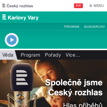
Přejít k hlavnímu obsahu
MENU
ŽIVĚ
PROGRAM
AUDIOARCHIV
Věda
Program
Pořady
Více
…