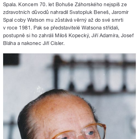
Spala. Koncem 70. let Bohuše Záhorského nejspíš ze
zdravotních důvodů nahradil Svatopluk Beneš, Jaromír
Spal coby Watson mu zůstává věrný až do své smrti
v roce 1981. Pak se představitelé Watsona střídali,
postupně si ho zahráli Miloš Kopecký, Jiří Adamíra, Josef
Bláha a nakonec Jiří Císler.