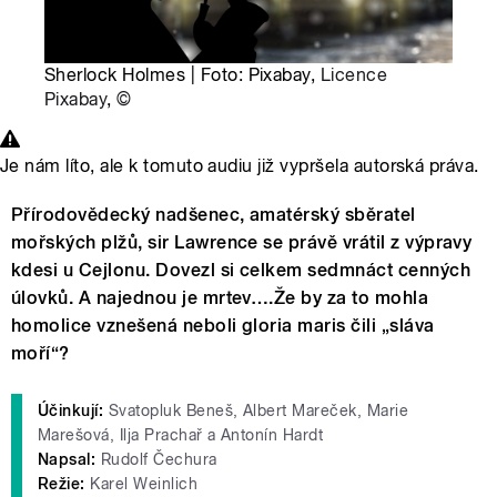
Sherlock Holmes | Foto: Pixabay,
Licence
Pixabay
,
©
Je nám líto, ale k tomuto audiu již vypršela autorská práva.
Přírodovědecký nadšenec, amatérský sběratel
mořských plžů, sir Lawrence se právě vrátil z výpravy
kdesi u Cejlonu. Dovezl si celkem sedmnáct cenných
úlovků. A najednou je mrtev….Že by za to mohla
homolice vznešená neboli gloria maris čili „sláva
moří“?
Účinkují:
Svatopluk Beneš, Albert Mareček, Marie
Marešová, Ilja Prachař a Antonín Hardt
Napsal:
Rudolf Čechura
Režie:
Karel Weinlich