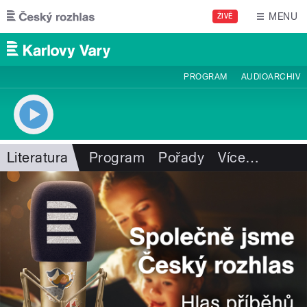
Přejít k hlavnímu obsahu
MENU
ŽIVĚ
PROGRAM
AUDIOARCHIV
Literatura
Program
Pořady
Více
…