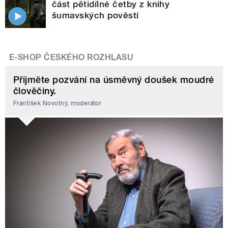
část pětidílné četby z knihy
šumavských pověstí
E-SHOP ČESKÉHO ROZHLASU
Přijměte pozvání na úsměvný doušek moudré
člověčiny.
František Novotný, moderátor