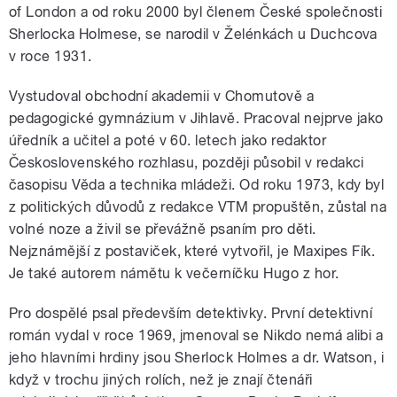
of London a od roku 2000 byl členem České společnosti
Sherlocka Holmese, se narodil v Želénkách u Duchcova
v roce 1931.
Vystudoval obchodní akademii v Chomutově a
pedagogické gymnázium v Jihlavě. Pracoval nejprve jako
úředník a učitel a poté v 60. letech jako redaktor
Československého rozhlasu, později působil v redakci
časopisu Věda a technika mládeži. Od roku 1973, kdy byl
z politických důvodů z redakce VTM propuštěn, zůstal na
volné noze a živil se převážně psaním pro děti.
Nejznámější z postaviček, které vytvořil, je Maxipes Fík.
Je také autorem námětu k večerníčku Hugo z hor.
Pro dospělé psal především detektivky. První detektivní
román vydal v roce 1969, jmenoval se Nikdo nemá alibi a
jeho hlavními hrdiny jsou Sherlock Holmes a dr. Watson, i
když v trochu jiných rolích, než je znají čtenáři