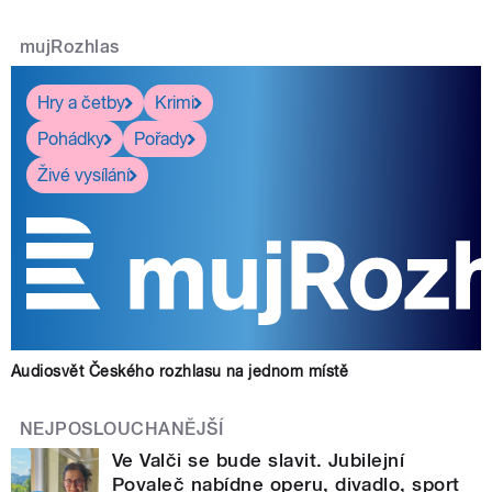
mujRozhlas
Hry a četby
Krimi
Pohádky
Pořady
Živé vysílání
Audiosvět Českého rozhlasu na jednom místě
NEJPOSLOUCHANĚJŠÍ
Ve Valči se bude slavit. Jubilejní
Povaleč nabídne operu, divadlo, sport