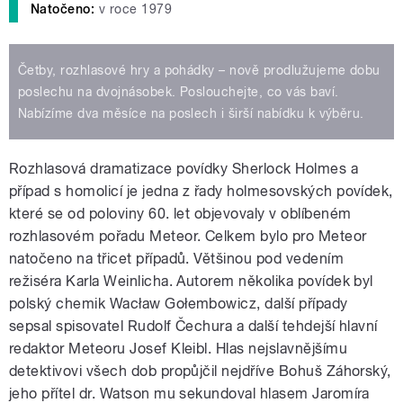
Natočeno:
v roce 1979
Četby, rozhlasové hry a pohádky – nově prodlužujeme dobu
poslechu na dvojnásobek. Poslouchejte, co vás baví.
Nabízíme dva měsíce na poslech i širší nabídku k výběru.
Rozhlasová dramatizace povídky Sherlock Holmes a
případ s homolicí je jedna z řady holmesovských povídek,
které se od poloviny 60. let objevovaly v oblíbeném
rozhlasovém pořadu Meteor. Celkem bylo pro Meteor
natočeno na třicet případů. Většinou pod vedením
režiséra Karla Weinlicha. Autorem několika povídek byl
polský chemik Wacław Gołembowicz, další případy
sepsal spisovatel Rudolf Čechura a další tehdejší hlavní
redaktor Meteoru Josef Kleibl. Hlas nejslavnějšímu
detektivovi všech dob propůjčil nejdříve Bohuš Záhorský,
jeho přítel dr. Watson mu sekundoval hlasem Jaromíra