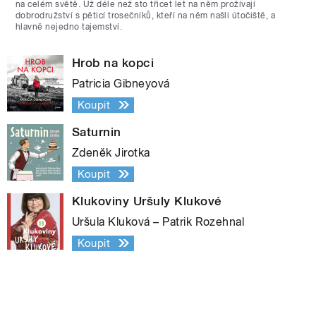
na celém světě. Už déle než sto třicet let na něm prožívají
dobrodružství s pěticí trosečníků, kteří na něm našli útočiště, a
hlavně nejedno tajemství.
Hrob na kopci
Patricia Gibneyová
Koupit
Saturnin
Zdeněk Jirotka
Koupit
Klukoviny Uršuly Klukové
Uršula Kluková – Patrik Rozehnal
Koupit