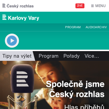
Přejít k hlavnímu obsahu
MENU
ŽIVĚ
PROGRAM
AUDIOARCHIV
Tipy na výlet
Program
Pořady
Více
…