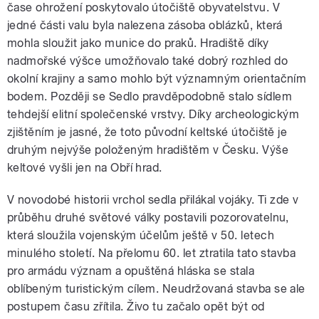
čase ohrožení poskytovalo útočiště obyvatelstvu. V
jedné části valu byla nalezena zásoba oblázků, která
mohla sloužit jako munice do praků. Hradiště díky
nadmořské výšce umožňovalo také dobrý rozhled do
okolní krajiny a samo mohlo být významným orientačním
bodem. Později se Sedlo pravděpodobně stalo sídlem
tehdejší elitní společenské vrstvy. Díky archeologickým
zjištěním je jasné, že toto původní keltské útočiště je
druhým nejvýše položeným hradištěm v Česku. Výše
keltové vyšli jen na Obří hrad.
V novodobé historii vrchol sedla přilákal vojáky. Ti zde v
průběhu druhé světové války postavili pozorovatelnu,
která sloužila vojenským účelům ještě v 50. letech
minulého století. Na přelomu 60. let ztratila tato stavba
pro armádu význam a opuštěná hláska se stala
oblíbeným turistickým cílem. Neudržovaná stavba se ale
postupem času zřítila. Živo tu začalo opět být od