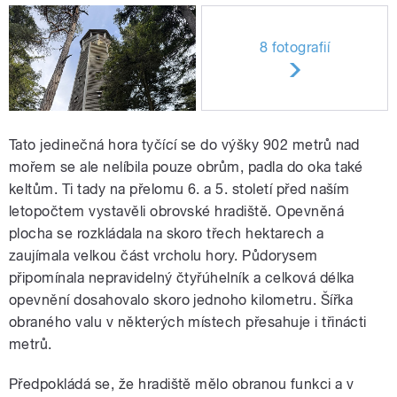
8 fotografií
Tato jedinečná hora tyčící se do výšky 902 metrů nad
mořem se ale nelíbila pouze obrům, padla do oka také
keltům. Ti tady na přelomu 6. a 5. století před naším
letopočtem vystavěli obrovské hradiště. Opevněná
plocha se rozkládala na skoro třech hektarech a
zaujímala velkou část vrcholu hory. Půdorysem
připomínala nepravidelný čtyřúhelník a celková délka
opevnění dosahovalo skoro jednoho kilometru. Šířka
obraného valu v některých místech přesahuje i třinácti
metrů.
Předpokládá se, že hradiště mělo obranou funkci a v