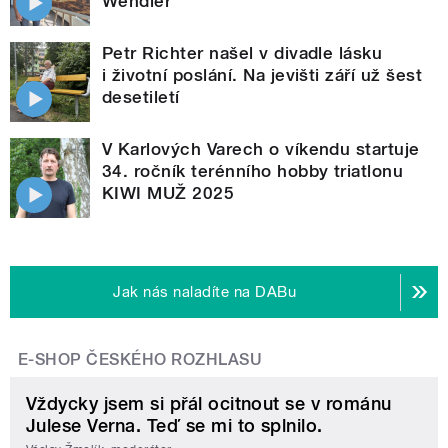
Wendler
Petr Richter našel v divadle lásku
i životní poslání. Na jevišti září už šest
desetiletí
V Karlových Varech o víkendu startuje
34. ročník terénního hobby triatlonu
KIWI MUŽ 2025
Jak nás naladíte na DABu
E-SHOP ČESKÉHO ROZHLASU
Vždycky jsem si přál ocitnout se v románu
Julese Verna. Teď se mi to splnilo.