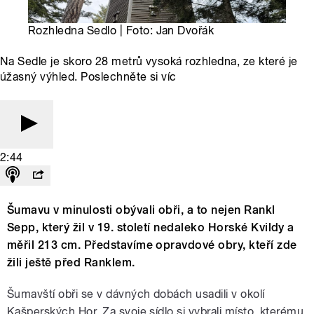
Rozhledna Sedlo | Foto: Jan Dvořák
Na Sedle je skoro 28 metrů vysoká rozhledna, ze které je
úžasný výhled. Poslechněte si víc
2:44
Šumavu v minulosti obývali obři, a to nejen Rankl
Sepp, který žil v 19. století nedaleko Horské Kvildy a
měřil 213 cm. Představíme opravdové obry, kteří zde
žili ještě před Ranklem.
Šumavští obři se v dávných dobách usadili v okolí
Kašperských Hor. Za svoje sídlo si vybrali místo, kterému