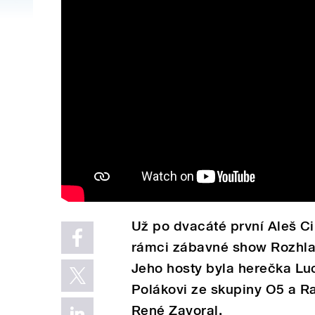
Už po dvacáté první Aleš Cib
rámci zábavné show Rozhlas
Jeho hosty byla herečka Luc
Polákovi ze skupiny O5 a Ra
René Zavoral.