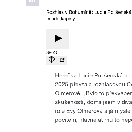
Rozhlas v Bohumíně: Lucie Polišenská 
mladé kapely
39:45
Herečka Lucie Polišenská na 
2025 převzala rozhlasovou Ce
Olmerové. „Bylo to překvapen
zkušenosti, doma jsem v divad
role Evy Olmerová a já myslel
pocitem, hlavně ať mu to nep