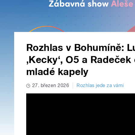
Rozhlas v Bohumíně: L
‚Kecky‘, O5 a Radeček 
mladé kapely
27. březen 2026
Rozhlas jede za vámi