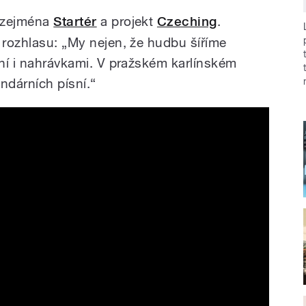
, zejména
Startér
a projekt
Czeching
.
 rozhlasu: „My nejen, že hudbu šíříme
 ní i nahrávkami. V pražském karlínském
ndárních písní.“
a Radeček a René Zavoral