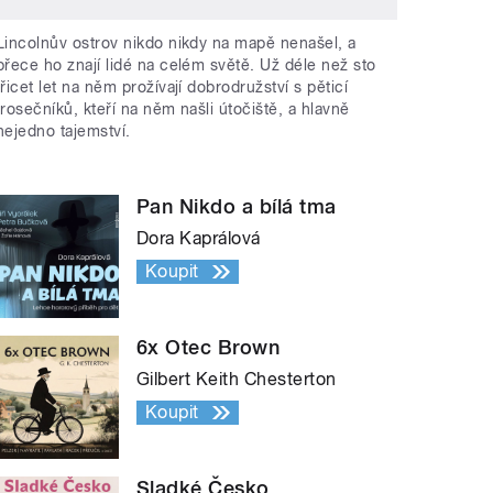
Lincolnův ostrov nikdo nikdy na mapě nenašel, a
přece ho znají lidé na celém světě. Už déle než sto
třicet let na něm prožívají dobrodružství s pěticí
trosečníků, kteří na něm našli útočiště, a hlavně
nejedno tajemství.
Pan Nikdo a bílá tma
Dora Kaprálová
Koupit
6x Otec Brown
Gilbert Keith Chesterton
Koupit
Sladké Česko