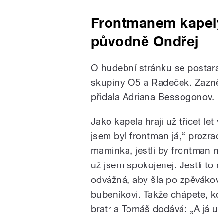
Frontmanem kapel
původně Ondřej
O hudební stránku se postara
skupiny O5 a Radeček. Zazně
přidala Adriana Bessogonov.
Jako kapela hrají už třicet let
jsem byl frontman já,“ prozra
maminka, jestli by frontman n
už jsem spokojenej. Jestli to 
odvážná, aby šla po zpěvákovi
bubeníkovi. Takže chápete, k
bratr a Tomáš dodává: „A já u