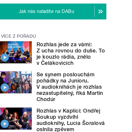
Jak nás naladíte na DABu
VÍCE Z POŘADU
Rozhlas jede za vámi:
Z ucha rovnou do duše. To
je kouzlo rádia, znělo
v Čelákovicích
Se synem poslouchám
pohádky na Junioru.
V audioknihách je rozhlas
nezastupitelný, říká Martin
Chodúr
Rozhlas v Kaplici: Ondřej
Soukup vyzdvihl
audioknihy, Lucia Šoralová
oslnila zpěvem