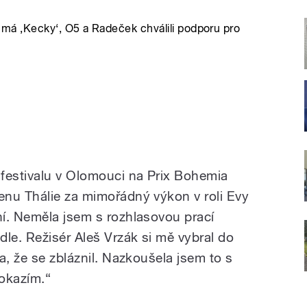
má ‚Kecky‘, O5 a Radeček chválili podporu pro
festivalu v Olomouci na Prix Bohemia
nu Thálie za mimořádný výkon v roli Evy
í. Neměla jsem s rozhlasovou prací
le. Režisér Aleš Vrzák si mě vybral do
a, že se zbláznil. Nazkoušela jsem to s
okazím.“