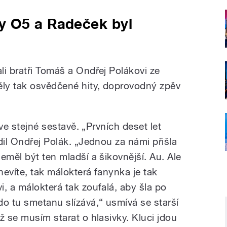
y O5 a Radeček byl
li bratři Tomáš a Ondřej Polákovi ze
ly tak osvědčené hity, doprovodný zpěv
 ve stejné sestavě. „Prvních deset let
dil Ondřej Polák. „Jednou za námi přišla
eměl být ten mladší a šikovnější. Au. Ale
nevíte, tak málokterá fanynka je tak
, a málokterá tak zoufalá, aby šla po
do tu smetanu slízává,“ usmívá se starší
ž se musím starat o hlasivky. Kluci jdou