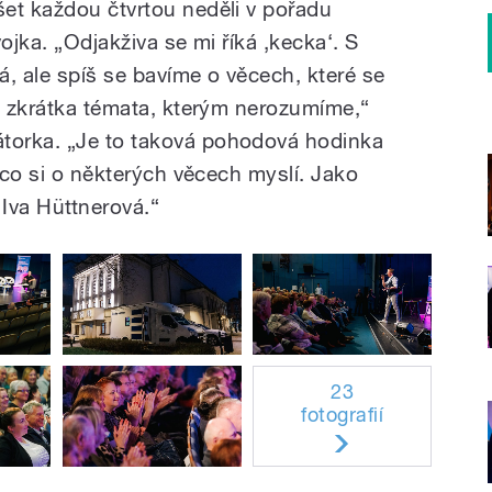
et každou čtvrtou neděli v pořadu
ojka. „Odjakživa se mi říká ‚kecka‘. S
, ale spíš se bavíme o věcech, které se
e, zkrátka témata, kterým nerozumíme,“
torka. „Je to taková pohodová hodinka
, co si o některých věcech myslí. Jako
 Iva Hüttnerová.“
23
fotografií