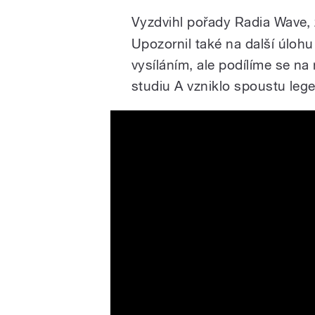
Vyzdvihl pořady Radia Wave
Upozornil také na další úlohu
vysíláním, ale podílíme se na
studiu A vzniklo spoustu lege
Rozhlas jede za vámi: O5 