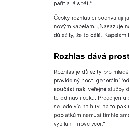
pařit a já spát.“
Český rozhlas si pochvalují j
novým kapelám. „Nasazuje nov
důležitý, že to dělá. Kapelám
Rozhlas dává pros
Rozhlas je důležitý pro mladé 
pravidelný host, generální řed
součást naší veřejné služby d
to od nás i čeká. Přece jen ú
se jede víc na hity, na to pak
poplatkům nemusí tímhle sm
vysílání i nové věci.“