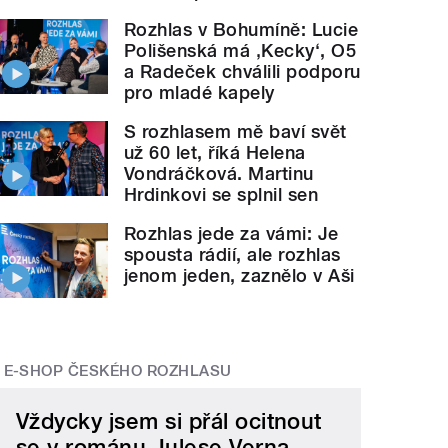
Rozhlas v Bohumíně: Lucie
Polišenská má ‚Kecky‘, O5
a Radeček chválili podporu
pro mladé kapely
S rozhlasem mě baví svět
už 60 let, říká Helena
Vondráčková. Martinu
Hrdinkovi se splnil sen
Rozhlas jede za vámi: Je
spousta rádií, ale rozhlas
jenom jeden, zaznělo v Aši
E-SHOP ČESKÉHO ROZHLASU
Vždycky jsem si přál ocitnout
se v románu Julese Verna.