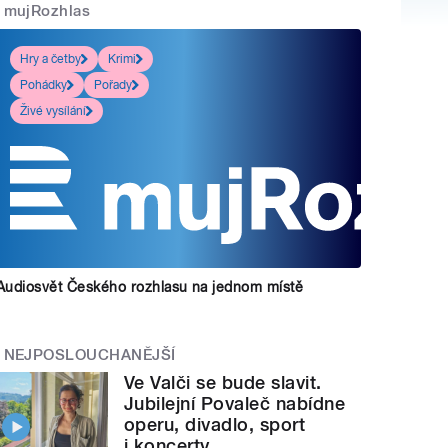
mujRozhlas
Hry a četby
Krimi
Pohádky
Pořady
Živé vysílání
Audiosvět Českého rozhlasu na jednom místě
NEJPOSLOUCHANĚJŠÍ
Ve Valči se bude slavit.
Jubilejní Povaleč nabídne
operu, divadlo, sport
i koncerty