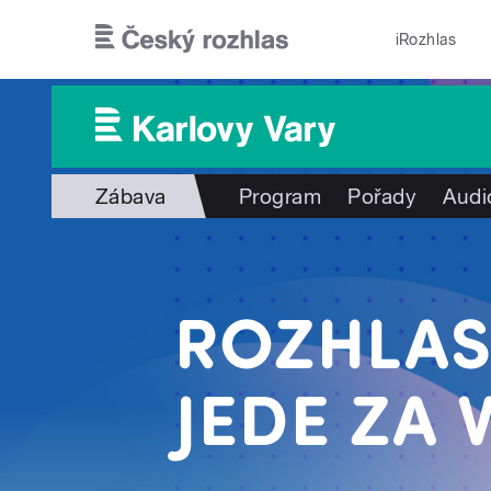
Přejít k hlavnímu obsahu
iRozhlas
Zábava
Program
Pořady
Audi