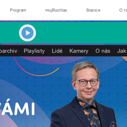
Program
mujRozhlas
Stanice
O r
oarchiv
Playlisty
Lidé
Kamery
O nás
Jak