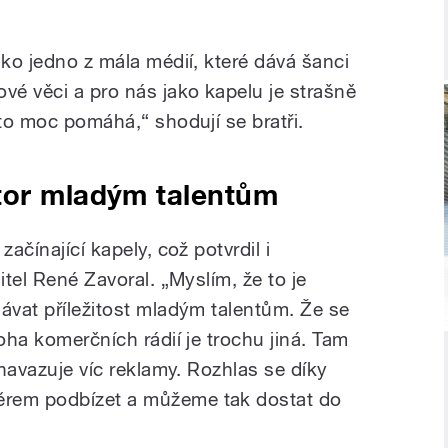
ako jedno z mála médií, které dává šanci
é věci a pro nás jako kapelu je strašně
 to moc pomáhá,“ shodují se bratři.
tor mladým talentům
začínající kapely, což potvrdil i
itel René Zavoral. „Myslím, že to je
ávat příležitost mladým talentům. Že se
loha komerčních rádií je trochu jiná. Tam
 navazuje víc reklamy. Rozhlas se díky
ěrem podbízet a můžeme tak dostat do