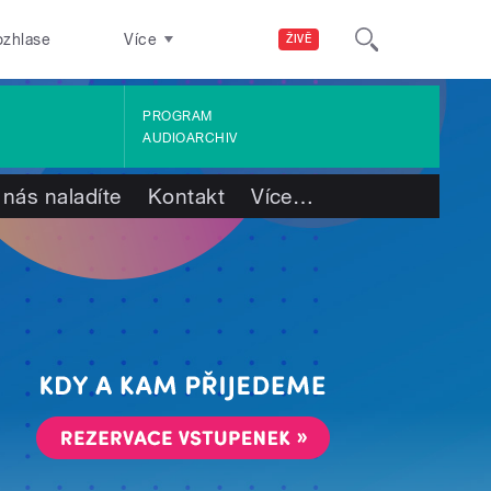
ozhlase
Více
ŽIVĚ
PROGRAM
AUDIOARCHIV
 nás naladíte
Kontakt
Více
…