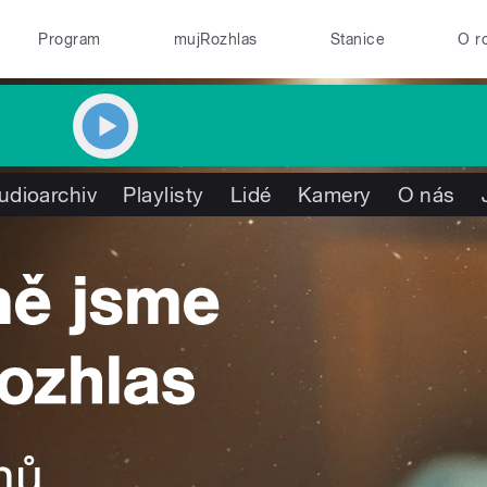
Program
mujRozhlas
Stanice
O r
udioarchiv
Playlisty
Lidé
Kamery
O nás