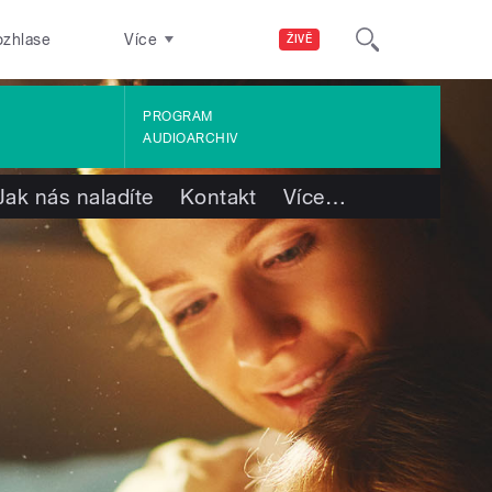
ozhlase
Více
ŽIVĚ
PROGRAM
AUDIOARCHIV
Jak nás naladíte
Kontakt
Více
…