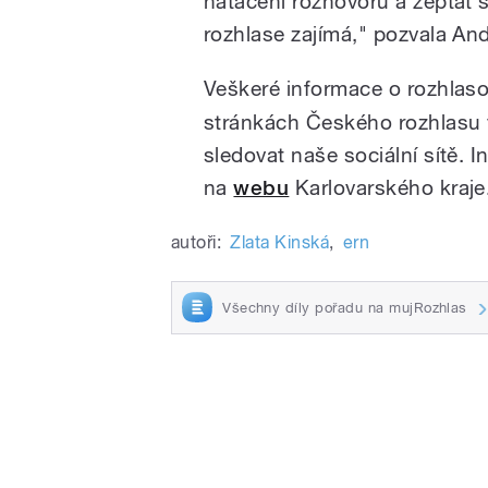
natáčení rozhovorů a zeptat 
rozhlase zajímá," pozvala And
Veškeré informace o rozhlas
stránkách Českého rozhlasu 
sledovat naše sociální sítě. 
na
webu
Karlovarského kraje
autoři:
Zlata Kinská
,
ern
Všechny díly pořadu na mujRozhlas