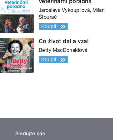
Veterinární poradna
Jaroslava Vykoupilová, Milan
Štourač
Koupit
Co život dal a vzal
Betty MacDonaldová
Koupit
Sledujte nás