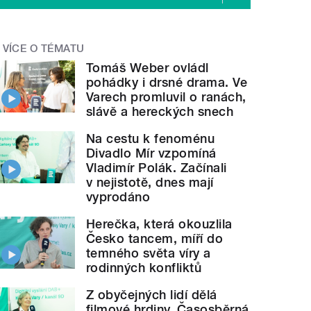
VÍCE O TÉMATU
Tomáš Weber ovládl
pohádky i drsné drama. Ve
Varech promluvil o ranách,
slávě a hereckých snech
Na cestu k fenoménu
Divadlo Mír vzpomíná
Vladimír Polák. Začínali
v nejistotě, dnes mají
vyprodáno
Herečka, která okouzlila
Česko tancem, míří do
temného světa víry a
rodinných konfliktů
Z obyčejných lidí dělá
filmové hrdiny. Časosběrná