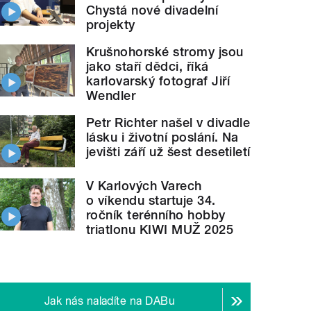
Chystá nové divadelní
projekty
Krušnohorské stromy jsou
jako staří dědci, říká
karlovarský fotograf Jiří
Wendler
Petr Richter našel v divadle
lásku i životní poslání. Na
jevišti září už šest desetiletí
V Karlových Varech
o víkendu startuje 34.
ročník terénního hobby
triatlonu KIWI MUŽ 2025
Jak nás naladíte na DABu