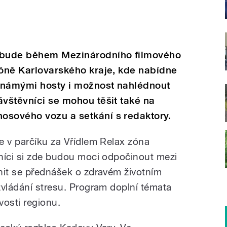
y bude během Mezinárodního filmového
zóně Karlovarského kraje, kde nabídne
 známými hosty i možnost nahlédnout
ávštěvníci se mohou těšit také na
osového vozu a setkání s redaktory.
e v parčíku za Vřídlem Relax zóna
níci si zde budou moci odpočinout mezi
nit se přednášek o zdravém životním
zvládání stresu. Program doplní témata
vosti regionu.