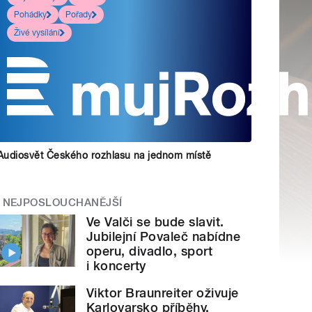
Pohádky
Pořady
Živé vysílání
Audiosvět Českého rozhlasu na jednom místě
NEJPOSLOUCHANĚJŠÍ
Ve Valči se bude slavit.
Jubilejní Povaleč nabídne
operu, divadlo, sport
i koncerty
Viktor Braunreiter oživuje
Karlovarsko příběhy.