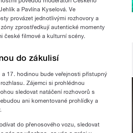
nostmi povedou moderátoři Českého
Jehlík
a
Pavlína Kyselová
. Ve
sty provázet jednotlivými rozhovory a
zóny zprostředkují autentické momenty
 české filmové a kulturní scény.
nou do zákulisí
 a 17. hodinou bude veřejnosti přístupný
rozhlasu. Zájemci si prohlédnou
mohou sledovat natáčení rozhovorů s
 nebudou ani komentované prohlídky a
.
podívat do přenosového vozu, sledovat