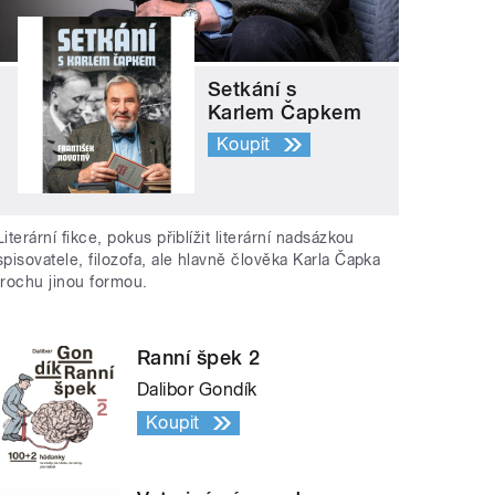
Setkání s
Karlem Čapkem
Koupit
Literární fikce, pokus přiblížit literární nadsázkou
spisovatele, filozofa, ale hlavně člověka Karla Čapka
trochu jinou formou.
Ranní špek 2
Dalibor Gondík
Koupit