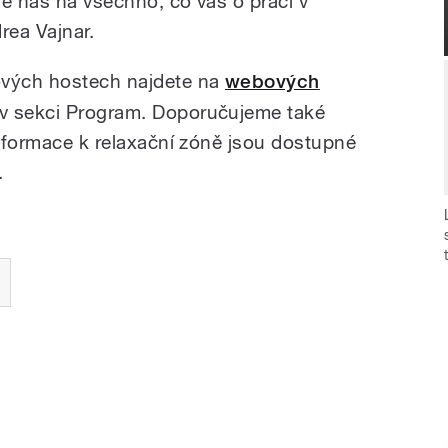
se nás na všechno, co vás o práci v
rea Vajnar.
ových hostech najdete na
webových
v sekci Program. Doporučujeme také
Informace k relaxační zóně jsou dostupné
.