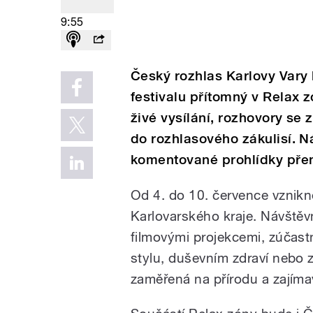
9:55
Český rozhlas Karlovy Var
festivalu přítomný v Relax 
živé vysílání, rozhovory se
do rozhlasového zákulisí. N
komentované prohlídky přen
Od 4. do 10. července vznikn
Karlovarského kraje. Návštěv
filmovými projekcemi, zúčast
stylu, duševním zdraví nebo 
zaměřená na přírodu a zajíma