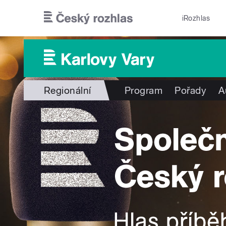
Přejít k hlavnímu obsahu
iRozhlas
Regionální
Program
Pořady
A