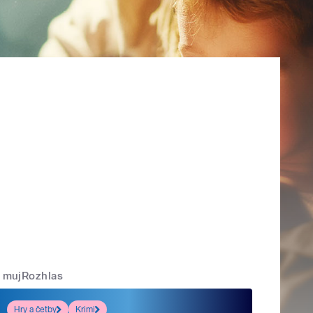
mujRozhlas
Hry a četby
Krimi