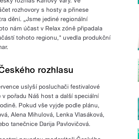
eský rozhlas Karlovy Vary. Ve
áčet rozhovory s hosty a přinese
tra dění. „Jsme jediné regionální
roto nám účast v Relax zóně připadala
částí tohoto regionu," uvedla produkční
ar.
 Českého rozhlasu
rvence uslyší posluchači festivalové
 v pořadu Náš host a další speciální
hodině. Pokud vše vyjde podle plánu,
rová, Alena Mihulová, Lenka Vlasáková,
nebo tanečnice Darija Pavlovičová.