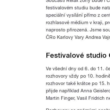
Součástí Relax zóny bude i Č
festivalovém studiu bude nat
speciální vysílání přímo z cen
rozhlasové médium v kraji, p
naprosto přirozená. Jsme sou
ČRo Karlovy Vary Andrea Vajn
Festivalové studio
Ve všední dny od 6. do 11. če
rozhovory vždy po 10. hodině
rozhovor také krátce po 15. 
přijde například Anna Geisle
Martin Finger, Vasil Fridrich 