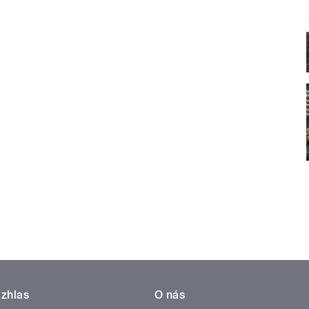
zhlas
O nás