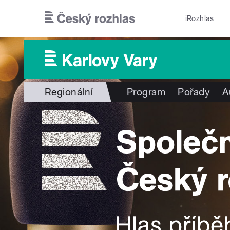
Přejít k hlavnímu obsahu
iRozhlas
Regionální
Program
Pořady
A