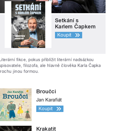
Setkání s
Karlem Čapkem
Koupit
Literární fikce, pokus přiblížit literární nadsázkou
spisovatele, filozofa, ale hlavně člověka Karla Čapka
trochu jinou formou.
Broučci
Jan Karafiát
Koupit
Krakatit