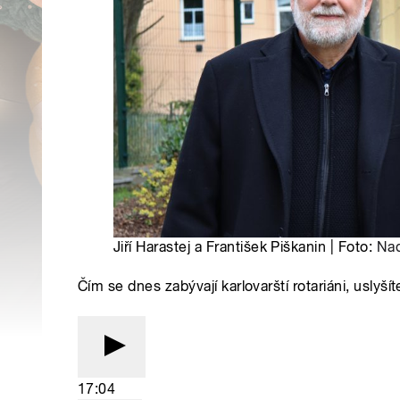
Jiří Harastej a František Piškanin | Foto:
Naď
Čím se dnes zabývají karlovarští rotariáni, uslyš
17:04