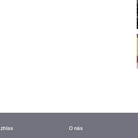
zhlas
O nás