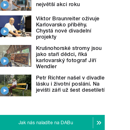
největší akci roku
Viktor Braunreiter oživuje
Karlovarsko příběhy.
Chystá nové divadelní
projekty
Krušnohorské stromy jsou
jako staří dědci, říká
karlovarský fotograf Jiří
Wendler
Petr Richter našel v divadle
lásku i životní poslání. Na
jevišti září už šest desetiletí
Jak nás naladíte na DABu