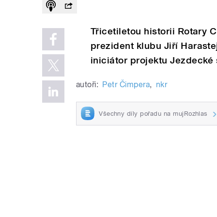
Třicetiletou historii Rotary
prezident klubu Jiří Haraste
iniciátor projektu Jezdecké 
autoři:
Petr Čimpera
,
nkr
Všechny díly pořadu na mujRozhlas