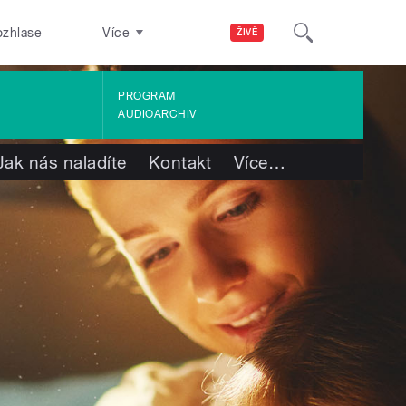
ozhlase
Více
ŽIVĚ
PROGRAM
AUDIOARCHIV
Jak nás naladíte
Kontakt
Více
…