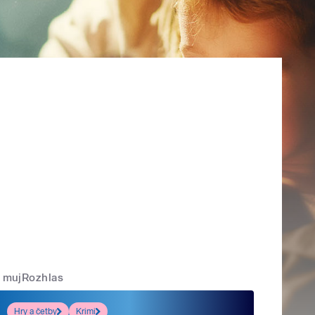
mujRozhlas
Hry a četby
Krimi