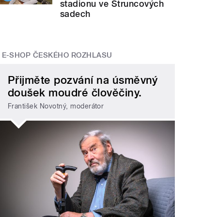
stadionu ve Štruncových
sadech
E-SHOP ČESKÉHO ROZHLASU
Přijměte pozvání na úsměvný
doušek moudré člověčiny.
František Novotný, moderátor