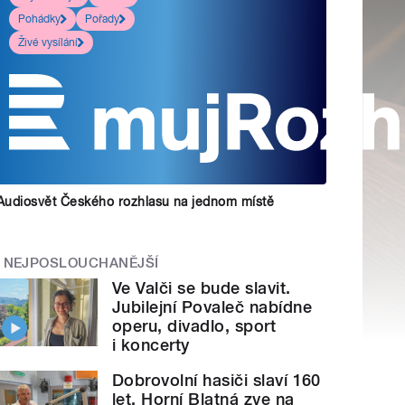
Pohádky
Pořady
Živé vysílání
Audiosvět Českého rozhlasu na jednom místě
NEJPOSLOUCHANĚJŠÍ
Ve Valči se bude slavit.
Jubilejní Povaleč nabídne
operu, divadlo, sport
i koncerty
Dobrovolní hasiči slaví 160
let. Horní Blatná zve na