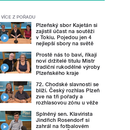
VÍCE Z POŘADU
Plzeňský sbor Kajetán si
zajistil účast na soutěži
v Tokiu. Pojedou jen 4
nejlepší sbory na světě
Prostě nás to baví, říkají
noví držitelé titulu Mistr
tradiční rukodělné výroby
Plzeňského kraje
72. Chodské slavnosti se
blíží. Český rozhlas Plzeň
zve na tři pořady a
rozhlasovou zónu u věže
Splněný sen. Klavírista
Jindřich Rosendorf si
zahrál na fotbalovém