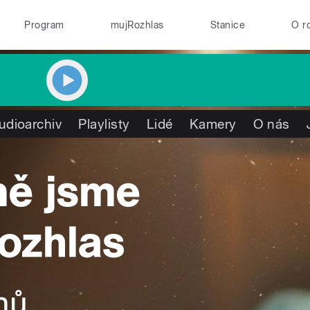
Program
mujRozhlas
Stanice
O r
udioarchiv
Playlisty
Lidé
Kamery
O nás