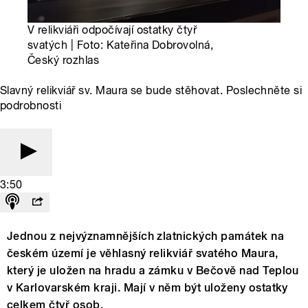
V relikviáři odpočívají ostatky čtyř
svatých | Foto: Kateřina Dobrovolná,
Český rozhlas
Slavný relikviář sv. Maura se bude stěhovat. Poslechněte si
podrobnosti
3:50
Jednou z nejvýznamnějších zlatnických památek na
českém území je věhlasný relikviář svatého Maura,
který je uložen na hradu a zámku v Bečově nad Teplou
v Karlovarském kraji. Mají v něm být uloženy ostatky
celkem čtyř osob.