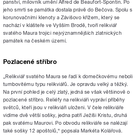
panství, milovník umění Alfred de Beaufort-Spontin. Po
jeho smrti se památka dostala právě do Bečova. Spolu s
korunovačními klenoty a Závišovo křížem, který se
nachází v klášteře ve Vyšším Brodě, tvoří relikviář
svatého Maura trojici nejvýznamnějších zlatnických
památek na českém území.
Pozlacené stříbro
„Relikviář svatého Maura se řadí k domečkovému neboli
tumbovitému typu relikviářů. Je opravdu velký a těžký.
Na první pohled je celý zlatý, jedná se však většinově o
pozlacené stříbro. Reliéfy na relikviáři vypráví příběhy
světců, kteří jsou v relikviáři uloženi. V čele relikviáře
vidíme dvě větší sošky, jedna patří Ježíši Kristu, druhá
pak svatému Maurovi. Po obvodu relikviáře se nalézají
také sošky 12 apoštolů,“ popsala Markéta Kolářová.