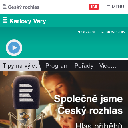
Přejít k hlavnímu obsahu
MENU
ŽIVĚ
PROGRAM
AUDIOARCHIV
Tipy na výlet
Program
Pořady
Více
…