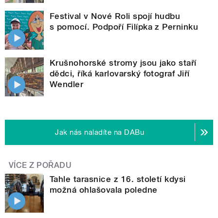
Festival v Nové Roli spojí hudbu
s pomocí. Podpoří Filípka z Perninku
Krušnohorské stromy jsou jako staří
dědci, říká karlovarský fotograf Jiří
Wendler
Jak nás naladíte na DABu
VÍCE Z POŘADU
Tahle tarasnice z 16. století kdysi
možná ohlašovala poledne