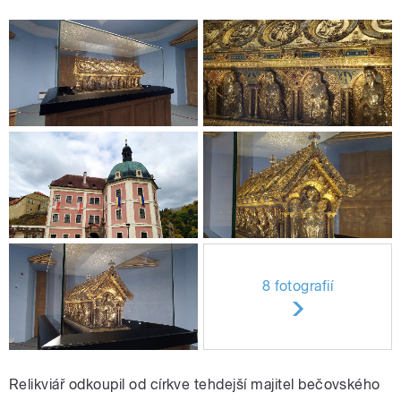
8 fotografií
Relikviář odkoupil od církve tehdejší majitel bečovského