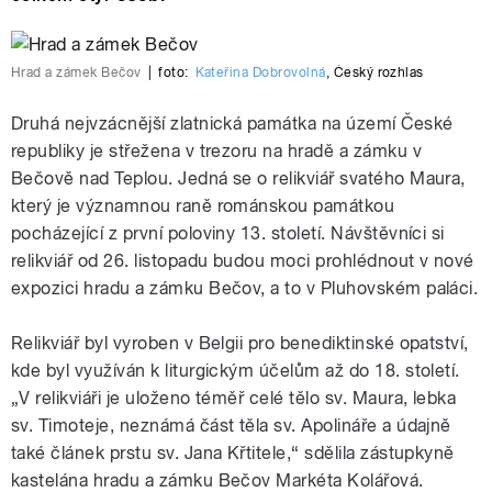
Hrad a zámek Bečov
|
foto:
Kateřina Dobrovolná
,
Český rozhlas
Druhá nejvzácnější zlatnická památka na území České
republiky je střežena v trezoru na hradě a zámku v
Bečově nad Teplou. Jedná se o relikviář svatého Maura,
který je významnou raně románskou památkou
pocházející z první poloviny 13. století. Návštěvníci si
relikviář od 26. listopadu budou moci prohlédnout v nové
expozici hradu a zámku Bečov, a to v Pluhovském paláci.
Relikviář byl vyroben v Belgii pro benediktinské opatství,
kde byl využíván k liturgickým účelům až do 18. století.
„V relikviáři je uloženo téměř celé tělo sv. Maura, lebka
sv. Timoteje, neznámá část těla sv. Apolináře a údajně
také článek prstu sv. Jana Křtitele,“ sdělila zástupkyně
kastelána hradu a zámku Bečov Markéta Kolářová.