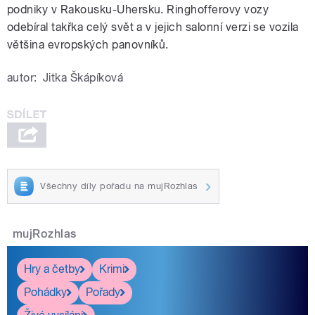
podniky v Rakousku-Uhersku. Ringhofferovy vozy
odebíral takřka celý svět a v jejich salonní verzi se vozila
většina evropských panovníků.
autor:
Jitka Škápíková
Všechny díly pořadu na mujRozhlas
mujRozhlas
Hry a četby
Krimi
Pohádky
Pořady