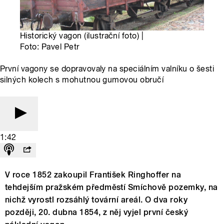
Historický vagon (ilustrační foto) |
Foto: Pavel Petr
První vagony se dopravovaly na speciálním valníku o šesti
silných kolech s mohutnou gumovou obručí
1:42
V roce 1852 zakoupil František Ringhoffer na
tehdejším pražském předměstí Smíchově pozemky, na
nichž vyrostl rozsáhlý tovární areál. O dva roky
později, 20. dubna 1854, z něj vyjel první český