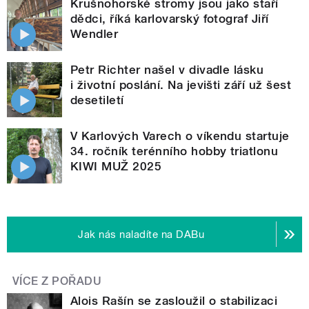
Krušnohorské stromy jsou jako staří
dědci, říká karlovarský fotograf Jiří
Wendler
Petr Richter našel v divadle lásku
i životní poslání. Na jevišti září už šest
desetiletí
V Karlových Varech o víkendu startuje
34. ročník terénního hobby triatlonu
KIWI MUŽ 2025
Jak nás naladíte na DABu
VÍCE Z POŘADU
Alois Rašín se zasloužil o stabilizaci