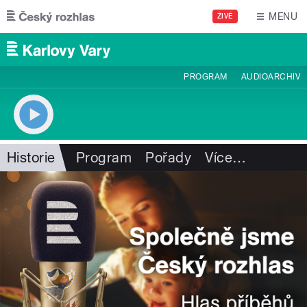
Přejít k hlavnímu obsahu
MENU
ŽIVĚ
PROGRAM
AUDIOARCHIV
Historie
Program
Pořady
Více
…