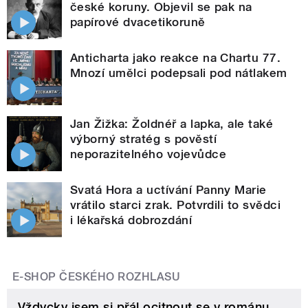
české koruny. Objevil se pak na
papírové dvacetikoruně
Anticharta jako reakce na Chartu 77.
Mnozí umělci podepsali pod nátlakem
Jan Žižka: Žoldnéř a lapka, ale také
výborný stratég s pověstí
neporazitelného vojevůdce
Svatá Hora a uctívání Panny Marie
vrátilo starci zrak. Potvrdili to svědci
i lékařská dobrozdání
E-SHOP ČESKÉHO ROZHLASU
Vždycky jsem si přál ocitnout se v románu