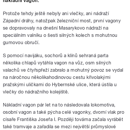
nákladní vagon.
Protože tehdy ještě nebyly ani vlečky, ani nádraží
Západní dráhy, natožpak železniční most, první vagony
se dopravovaly na dnešní Masarykovo nádraží na
speciálním valníku o šesti silných kolech s mohutnou
gumovou obručí.
S pomocí navijáku, sochorů a klínů sehraná parta
několika chlapů vytáhla vagon na vůz, osm silných
valachů ve čtyřspřeží zabralo a mohutný povoz se vydal
na náročnou několikahodinovou cestu křivolakými
pražskými uličkami do Hybernské ulice, která ústila u
vlečky do nádražního kolejiště.
Nákladní vagon pár let na to následovala lokomotiva,
osobní vagon a také pýcha celé vagonky, dvorní vlak pro
císaře Františka Josefa I. Později továrna začala vyrábět
také tramvaje a zařadila se mezi největší průmyslové