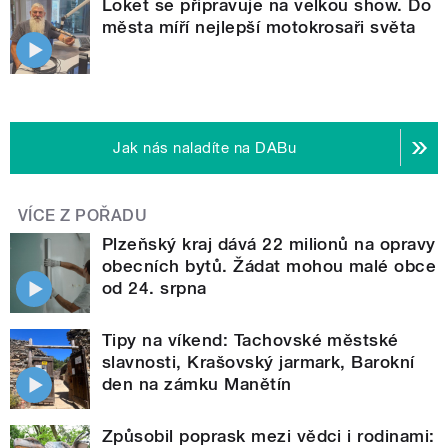
Loket se připravuje na velkou show. Do
města míří nejlepší motokrosaři světa
Jak nás naladíte na DABu
VÍCE Z POŘADU
Plzeňský kraj dává 22 milionů na opravy
obecních bytů. Žádat mohou malé obce
od 24. srpna
Tipy na víkend: Tachovské městské
slavnosti, Krašovský jarmark, Barokní
den na zámku Manětín
Způsobil poprask mezi vědci i rodinami: