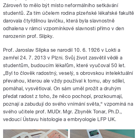
Zároveň to mělo být místo neformálního setkávání
studentů. Za tím účelem rodina plzeňské lékařské fakultě
darovala čtyřdílnou lavičku, která byla slavnostně
odhalena v rámci vzpomínkové slavnosti přímo v den
narozenin prof. Slípky.
Prof. Jaroslav Slípka se narodil 10. 6. 1926 v Lokti a
zemřel 24. 7. 2013 v Plzni. Svůj život zasvětil vědě a
studentům, budoucím lékařům, které vyučoval 50 let.
„Byl to člověk radostný, veselý, s obrovskou intelektuální
převahou, kterou ale vždy používal k tomu, aby sdílel,
pomáhal, vysvětloval. On sám uměl prožít a druhým
předat radost z toho, že něco pochopí, prozkoumají,
poznají a zabudují do svého vnímání světa,“ vzpomíná na
svého učitele prof. MUDr. Mgr. Zbyněk Tonar, Ph.D.,
vedoucí Ústavu histologie a embryologie LFP UK.