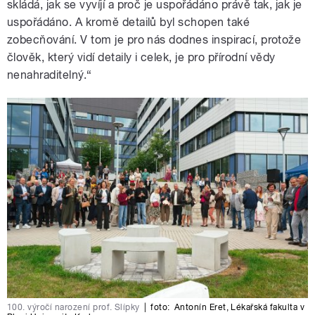
skládá, jak se vyvíjí a proč je uspořádáno právě tak, jak je
uspořádáno. A kromě detailů byl schopen také
zobecňování. V tom je pro nás dodnes inspirací, protože
člověk, který vidí detaily i celek, je pro přírodní vědy
nenahraditelný.“
100. výročí narození prof. Slípky
|
foto:
Antonín Eret
,
Lékařská fakulta v