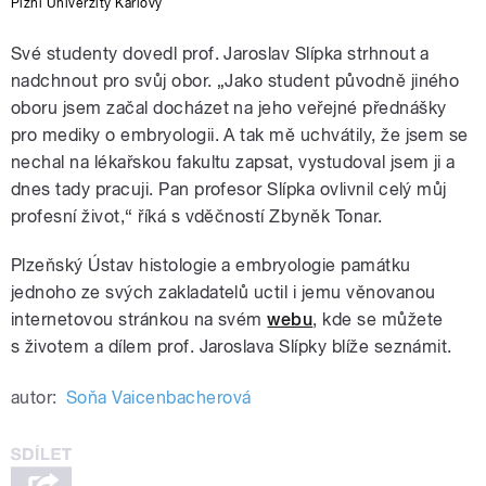
Plzni Univerzity Karlovy
Své studenty dovedl prof. Jaroslav Slípka strhnout a
nadchnout pro svůj obor. „Jako student původně jiného
oboru jsem začal docházet na jeho veřejné přednášky
pro mediky o embryologii. A tak mě uchvátily, že jsem se
nechal na lékařskou fakultu zapsat, vystudoval jsem ji a
dnes tady pracuji. Pan profesor Slípka ovlivnil celý můj
profesní život,“ říká s vděčností Zbyněk Tonar.
Plzeňský Ústav histologie a embryologie památku
jednoho ze svých zakladatelů uctil i jemu věnovanou
internetovou stránkou na svém
webu
, kde se můžete
s životem a dílem prof. Jaroslava Slípky blíže seznámit.
autor:
Soňa Vaicenbacherová