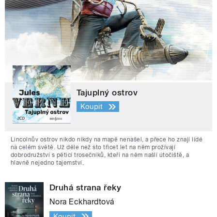
Tajuplný ostrov
Koupit
Lincolnův ostrov nikdo nikdy na mapě nenašel, a přece ho znají lidé
na celém světě. Už déle než sto třicet let na něm prožívají
dobrodružství s pěticí trosečníků, kteří na něm našli útočiště, a
hlavně nejedno tajemství.
Druhá strana řeky
Nora Eckhardtová
Koupit