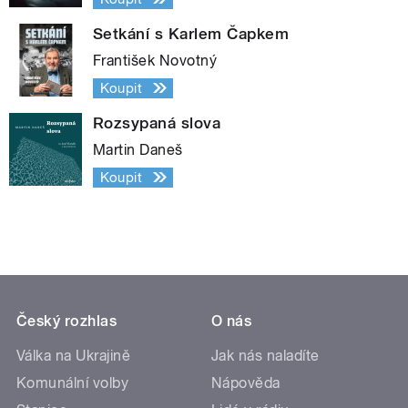
Setkání s Karlem Čapkem
František Novotný
Koupit
Rozsypaná slova
Martin Daneš
Koupit
Český rozhlas
O nás
Válka na Ukrajině
Jak nás naladíte
Komunální volby
Nápověda