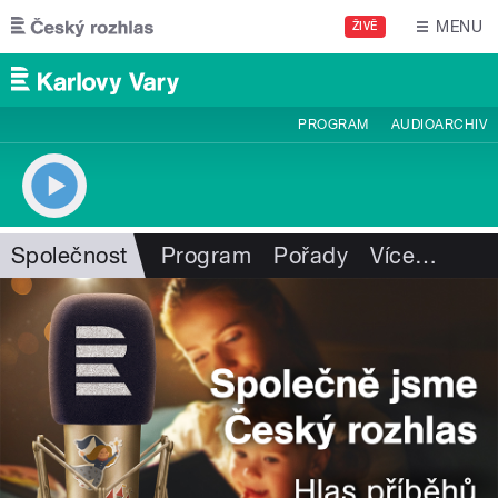
Přejít k hlavnímu obsahu
MENU
ŽIVĚ
PROGRAM
AUDIOARCHIV
Společnost
Program
Pořady
Více
…