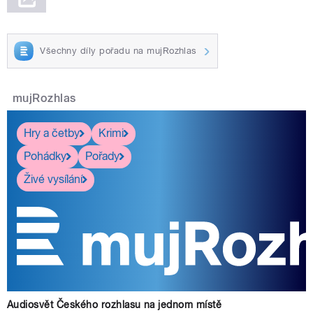
Všechny díly pořadu na mujRozhlas
mujRozhlas
Hry a četby
Krimi
Pohádky
Pořady
Živé vysílání
Audiosvět Českého rozhlasu na jednom místě