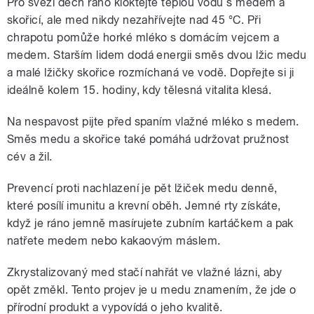
Pro svěží dech ráno kloktejte teplou vodu s medem a
skořicí, ale med nikdy nezahřívejte nad 45 °C. Při
chrapotu pomůže horké mléko s domácím vejcem a
medem. Starším lidem dodá energii směs dvou lžic medu
a malé lžičky skořice rozmíchaná ve vodě. Dopřejte si ji
ideálně kolem 15. hodiny, kdy tělesná vitalita klesá.
Na nespavost pijte před spaním vlažné mléko s medem.
Směs medu a skořice také pomáhá udržovat pružnost
cév a žil.
Prevencí proti nachlazení je pět lžiček medu denně,
které posílí imunitu a krevní oběh. Jemné rty získáte,
když je ráno jemně masírujete zubním kartáčkem a pak
natřete medem nebo kakaovým máslem.
Zkrystalizovaný med stačí nahřát ve vlažné lázni, aby
opět změkl. Tento projev je u medu znamením, že jde o
přírodní produkt a vypovídá o jeho kvalitě.