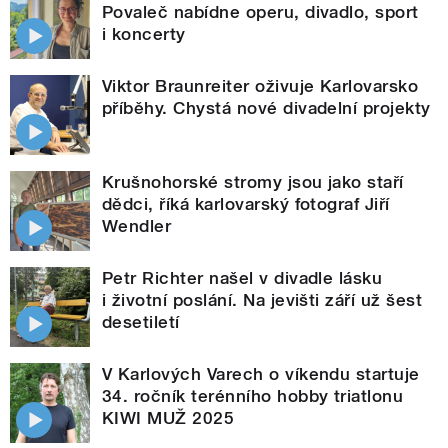
Povaleč nabídne operu, divadlo, sport
i koncerty
Viktor Braunreiter oživuje Karlovarsko
příběhy. Chystá nové divadelní projekty
Krušnohorské stromy jsou jako staří
dědci, říká karlovarský fotograf Jiří
Wendler
Petr Richter našel v divadle lásku
i životní poslání. Na jevišti září už šest
desetiletí
V Karlových Varech o víkendu startuje
34. ročník terénního hobby triatlonu
KIWI MUŽ 2025