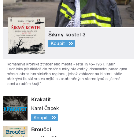
Šikmý kostel 3
Koupit
Románová kronika ztraceného města - léta 1945–1961. Karin
Lednická předkládá do značné míry převratný, dosavadní paradigma
měnící obraz hornického regionu, jehož zahlazenou historii stále
překrývá tlustá vrstva mýtů a zakořeněných stereotypů o „černé
zemi a rudém kraji“.
Krakatit
Karel Čapek
Koupit
Broučci