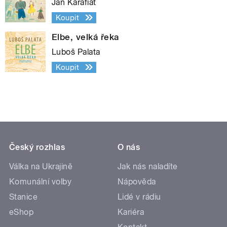
Jan Karafiát
Koupit
Elbe, velká řeka
Luboš Palata
Koupit
Český rozhlas
O nás
Válka na Ukrajině
Jak nás naladíte
Komunální volby
Nápověda
Stanice
Lidé v rádiu
eShop
Kariéra