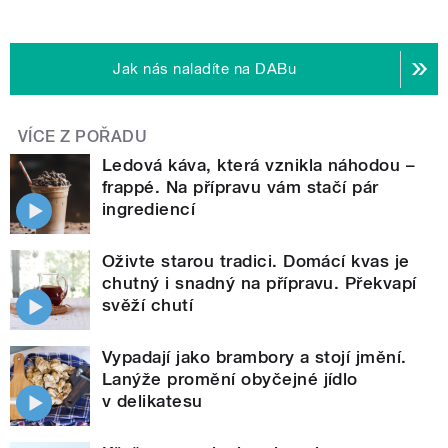
Jak nás naladíte na DABu
VÍCE Z POŘADU
Ledová káva, která vznikla náhodou –
frappé. Na přípravu vám stačí pár
ingrediencí
Oživte starou tradici. Domácí kvas je
chutný i snadný na přípravu. Překvapí
svěží chutí
Vypadají jako brambory a stojí jmění.
Lanýže promění obyčejné jídlo
v delikatesu