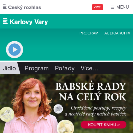
Přejít k hlavnímu obsahu
MENU
ŽIVĚ
PROGRAM
AUDIOARCHIV
Jídlo
Program
Pořady
Více
…