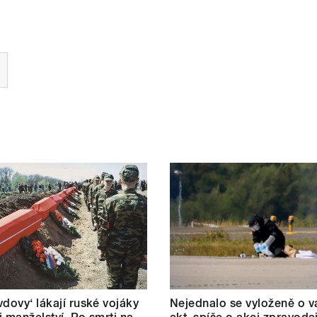
vdovy‘ lákají ruské vojáky
Nejednalo se vyloženě o v