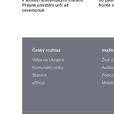
v soutěži studentských Oscarů.
do past
Přesné umístění určí až
frontě 
ceremoniál
Český rozhlas
mujRo
Válka na Ukrajině
Živé v
Komunální volby
Audioa
Stanice
Podca
eShop
Mobiln