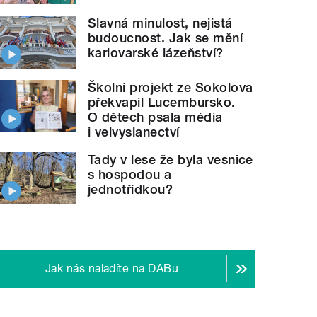
Slavná minulost, nejistá
budoucnost. Jak se mění
karlovarské lázeňství?
Školní projekt ze Sokolova
překvapil Lucembursko.
O dětech psala média
i velvyslanectví
Tady v lese že byla vesnice
s hospodou a
jednotřídkou?
Jak nás naladíte na DABu