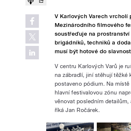
V Karlových Varech vrcholí 
Mezinárodního filmového fes
soustřeďuje na prostranství
brigádníků, techniků a doda
musí být hotové do slavnost
V centru Karlových Varů je ru
na zábradlí, jiní stěhují těž
postaveno pódium. Na místě p
hlavní festivalovou zónu nap
věnovat posledním detailům, a
říká Jan Ročárek.