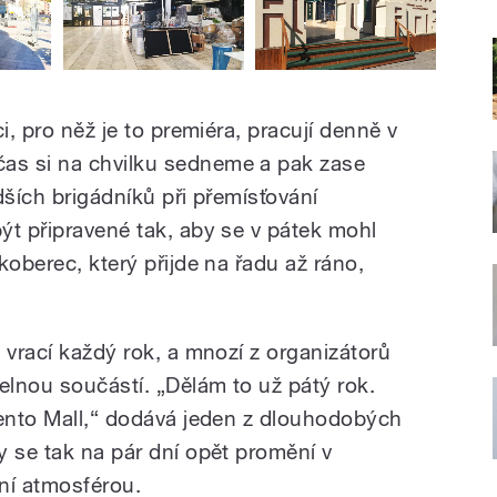
i, pro něž je to premiéra, pracují denně v
as si na chvilku sedneme a pak zase
dších brigádníků při přemísťování
ýt připravené tak, aby se v pátek mohl
koberec, který přijde na řadu až ráno,
 vrací každý rok, a mnozí z organizátorů
elnou součástí. „Dělám to už pátý rok.
tento Mall,“ dodává jeden z dlouhodobých
y se tak na pár dní opět promění v
ní atmosférou.