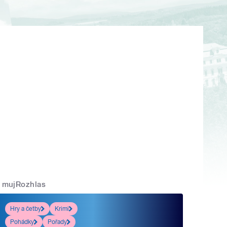
mujRozhlas
Hry a četby
Krimi
Pohádky
Pořady