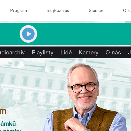
Program
mujRozhlas
Stanice
O r
dioarchiv
Playlisty
Lidé
Kamery
O nás
J