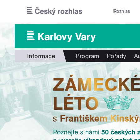
Přejít k hlavnímu obsahu
iRozhlas
Informace
Program
Pořady
Au