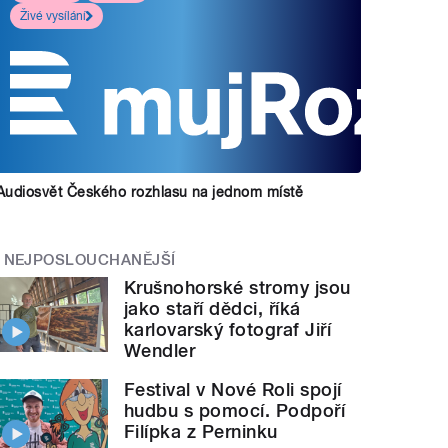
Živé vysílání
Audiosvět Českého rozhlasu na jednom místě
NEJPOSLOUCHANĚJŠÍ
Krušnohorské stromy jsou
jako staří dědci, říká
karlovarský fotograf Jiří
Wendler
Festival v Nové Roli spojí
hudbu s pomocí. Podpoří
Filípka z Perninku