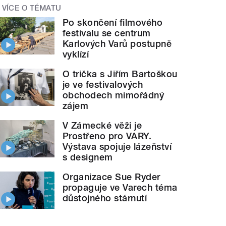
VÍCE O TÉMATU
Po skončení filmového
festivalu se centrum
Karlových Varů postupně
vyklízí
O trička s Jiřím Bartoškou
je ve festivalových
obchodech mimořádný
zájem
V Zámecké věži je
Prostřeno pro VARY.
Výstava spojuje lázeňství
s designem
Organizace Sue Ryder
propaguje ve Varech téma
důstojného stárnutí