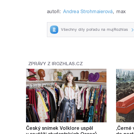
autoři:
Andrea Strohmaierová
,
max
Všechny díly pořadu na mujRozhlas
ZPRÁVY Z IROZHLAS.CZ
Český snímek Volklore uspěl
‚Černé 