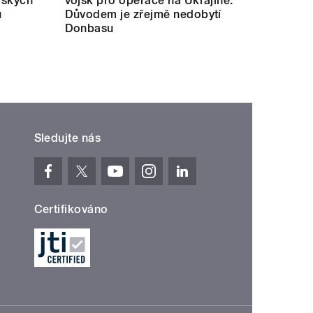
jských
vojsk pro operace na Ukrajině.
u
Důvodem je zřejmě nedobytí
Donbasu
Sledujte nás
Certifikováno