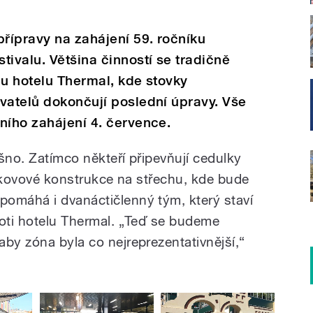
přípravy na zahájení 59. ročníku
tivalu. Většina činností se tradičně
 u hotelu Thermal, kde stovky
vatelů dokončují poslední úpravy. Vše
ního zahájení 4. července.
šno. Zatímco někteří připevňují cedulky
ké kovové konstrukce na střechu, kde bude
omáhá i dvanáctičlenný tým, který staví
roti hotelu Thermal. „Teď se budeme
by zóna byla co nejreprezentativnější,“