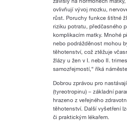
závislý na hormonech matky, 
ovlivňují vývoj mozku, nervo
růst. Poruchy funkce štítné 
riziku potratu, předčasného 
komplikacím matky. Mnohé př
nebo podrážděnost mohou b
těhotenství, což ztěžuje včas
žlázy u žen v I. nebo II. trim
samozřejmostí,“ říká náměst
Dobrou zprávou pro nastávají
(tyreotropinu) – základní para
hrazeno z veřejného zdravotníh
těhotenství. Další vyšetření 
či praktickým lékařem.