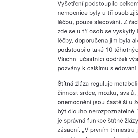
Vyšetření podstoupilo celke
nemocnice byly u tří osob zji
léčbu, pouze sledování. Z řad
zde se u tří osob se vyskytly
léčby, doporučena jim byla al
podstoupilo také 10 těhotnýc
Všichni účastníci obdrželi vý
pozvány k dalšímu sledování 
Štítná žláza reguluje metabol
činnost srdce, mozku, svalů, j
onemocnění jsou častější u 
být dlouho nerozpoznatelné. 
je správná funkce štítné žláz
zásadní. „V prvním trimestru 