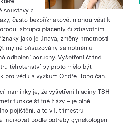
které
vé soustavy a
žlázy, často bezpříznakové, mohou vést k
porodu, abrupci placenty či zdravotním
íznaky jako je únava, změny hmotnosti
ýt mylně přisuzovány samotnému
né odhalení poruchy. Vyšetření štítné
estru těhotenství by proto mělo být
ek pro vědu a výzkum Ondřej Topolčan.
cí maminky je, že vyšetření hladiny TSH
metr funkce štítné žlázy – je plně
o pojištění, a to v I. trimestru
lze indikovat podle potřeby gynekologem