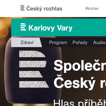
Přejít k hlavnímu obsahu
iRozhlas
Zdraví
Program
Pořady
Audio