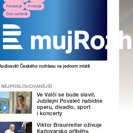
Pohádky
Pořady
Živé vysílání
Audiosvět Českého rozhlasu na jednom místě
NEJPOSLOUCHANĚJŠÍ
Ve Valči se bude slavit.
Jubilejní Povaleč nabídne
operu, divadlo, sport
i koncerty
Viktor Braunreiter oživuje
Karlovarsko příběhy.