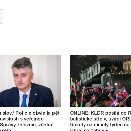
slov.‘ Policie obvinila pět
ONLINE: KLDR posílá do 
ouvislosti s veřejnou
balistické střely, uvádí GR
 Správy železnic, včetně
Rakety už minulý týden na
exšéfa
Ukrajině zabíjely