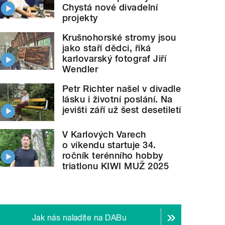
Chystá nové divadelní
projekty
Krušnohorské stromy jsou
jako staří dědci, říká
karlovarský fotograf Jiří
Wendler
Petr Richter našel v divadle
lásku i životní poslání. Na
jevišti září už šest desetiletí
V Karlových Varech
o víkendu startuje 34.
ročník terénního hobby
triatlonu KIWI MUŽ 2025
Jak nás naladíte na DABu