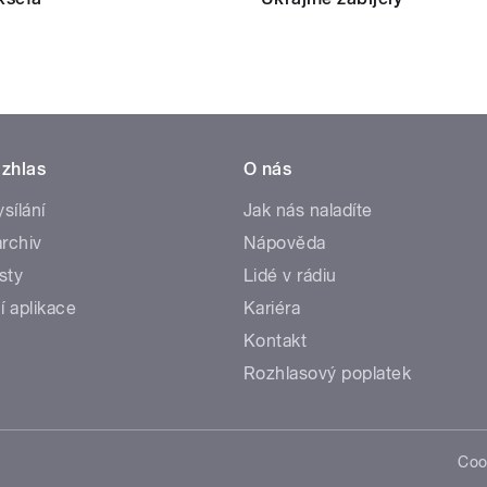
zhlas
O nás
ysílání
Jak nás naladíte
rchiv
Nápověda
sty
Lidé v rádiu
í aplikace
Kariéra
Kontakt
Rozhlasový poplatek
Coo