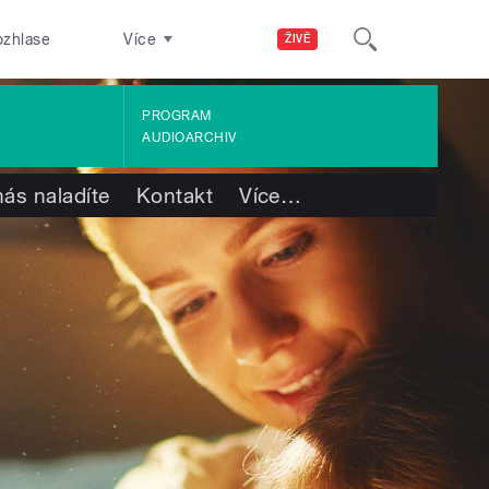
ozhlase
Více
ŽIVĚ
PROGRAM
AUDIOARCHIV
nás naladíte
Kontakt
Více
…