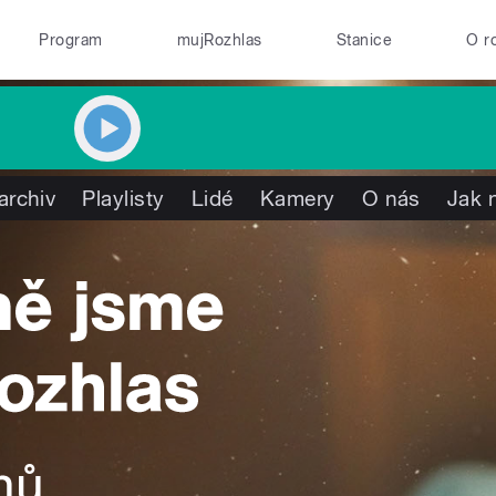
Program
mujRozhlas
Stanice
O r
archiv
Playlisty
Lidé
Kamery
O nás
Jak 