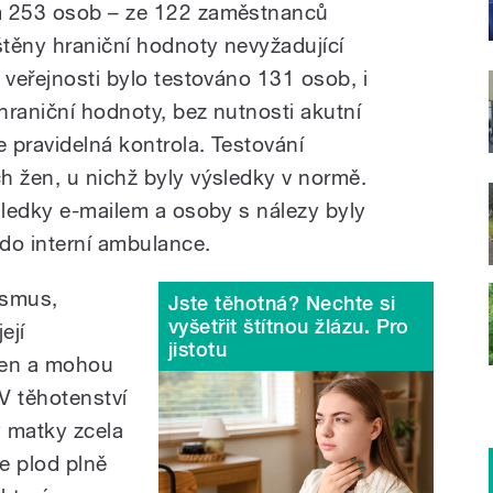
m 253 osob – ze 122 zaměstnanců
štěny hraniční hodnoty nevyžadující
 veřejnosti bylo testováno 131 osob, i
 hraniční hodnoty, bez nutnosti akutní
e pravidelná kontrola. Testování
h žen, u nichž byly výsledky v normě.
sledky e-mailem a osoby s nálezy byly
do interní ambulance.
ismus,
Jste těhotná? Nechte si
vyšetřit štítnou žlázu. Pro
ejí
jistotu
žen a mohou
V těhotenství
y matky zcela
je plod plně