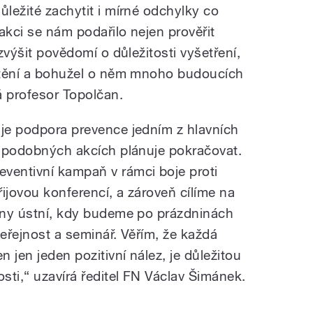
ůležité zachytit i mírné odchylky co
 akci se nám podařilo nejen prověřit
 zvýšit povědomí o důležitosti vyšetření,
ištění a bohužel o něm mnoho budoucích
 profesor Topolčan.
 je podpora prevence jedním z hlavních
 v podobných akcích plánuje pokračovat.
ventivní kampaň v rámci boje proti
ijovou konferencí, a zároveň cílíme na
tiny ústní, kdy budeme po prázdninách
veřejnost a seminář. Věřím, že každá
 jen jeden pozitivní nález, je důležitou
osti,“ uzavírá ředitel FN Václav Šimánek.