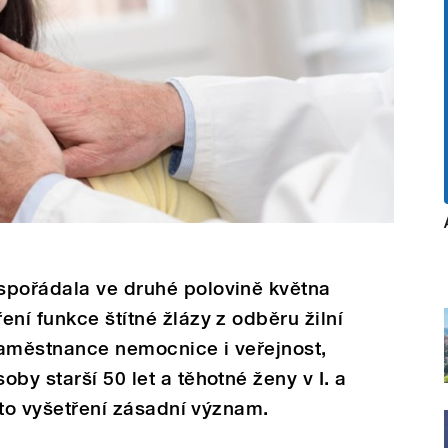
spořádala ve druhé polovině května
ní funkce štítné žlázy z odběru žilní
zaměstnance nemocnice i veřejnost,
by starší 50 let a těhotné ženy v I. a
toto vyšetření zásadní význam.