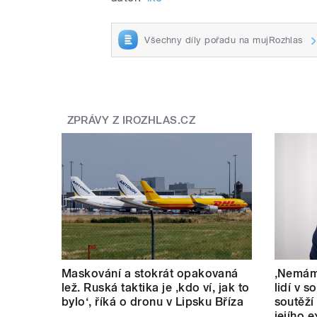
Všechny díly pořadu na mujRozhlas
ZPRÁVY Z IROZHLAS.CZ
Maskování a stokrát opakovaná
‚Nemám 
lež. Ruská taktika je ‚kdo ví, jak to
lidí v s
bylo‘, říká o dronu v Lipsku Bříza
soutěží
jejího 