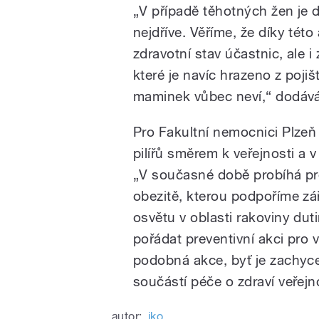
„V případě těhotných žen je d
nejdříve. Věříme, že díky této
zdravotní stav účastnic, ale i
které je navíc hrazeno z poj
maminek vůbec neví,“ dodává
Pro Fakultní nemocnici Plzeň
pilířů směrem k veřejnosti a
„V současné době probíhá pre
obezitě, kterou podpoříme zář
osvětu v oblasti rakoviny du
pořádat preventivní akci pro 
podobná akce, byť je zachycen
součástí péče o zdraví veřejn
autor:
iko