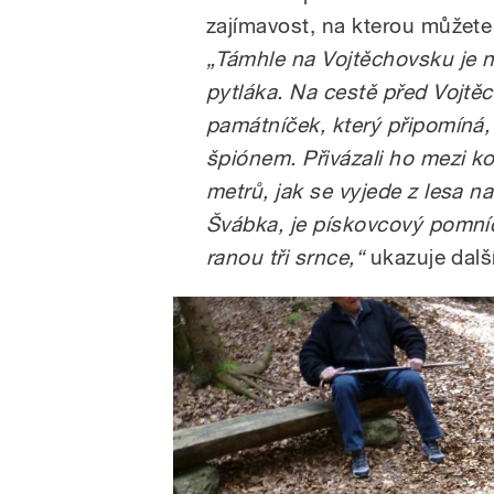
zajímavost, na kterou můžete 
„Támhle na Vojtěchovsku je na
pytláka. Na cestě před Vojtěc
památníček, který připomíná, j
špiónem. Přivázali ho mezi ko
metrů, jak se vyjede z lesa na
Švábka, je pískovcový pomníč
ranou tři srnce,“
ukazuje další