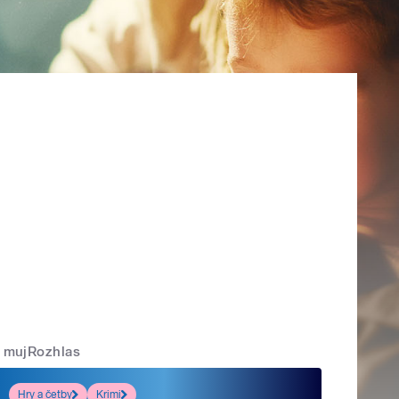
mujRozhlas
Hry a četby
Krimi