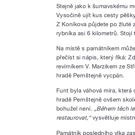
Stejně jako k šumavskému m
Vysočině ujít kus cesty pěšk
Z Koníkova půjdete po žluté 
rybníka asi 6 kilometrů. Stojí 
Na místě s památníkem můžet
přečíst si nápis, který říká: 
revírníkem V. Marzikem ze Stří
hradě Pernštejně vycpán.
Funt byla váhová míra, která
hradě Pernštejně ovšem skol
bohužel není.
„Během těch le
restaurovat,“
vysvětluje míst
Památník posledního vlka zas