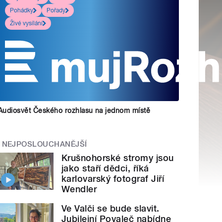
Pohádky
Pořady
Živé vysílání
Audiosvět Českého rozhlasu na jednom místě
NEJPOSLOUCHANĚJŠÍ
Krušnohorské stromy jsou
jako staří dědci, říká
karlovarský fotograf Jiří
Wendler
Ve Valči se bude slavit.
Jubilejní Povaleč nabídne