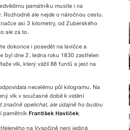
edvědímu památníku musíte i na
y. Rozhodně ale nejde o náročnou cestu.
značce asi 3 kilometry, od Zuberského
to ale za to.
e dokonce i posedět na lavičce a
Zde byl dne 2. ledna roku 1830 zastřelen
teže vlk, který vážil 88 funtů a jest na
 odpovídala necelému půl kilogramu. Na
ený vlk v současné době k vidění
t značně opelichal, ale údajně ho budou
ní pamětník
František Havlíček
.
třeleného na Vysočině není jediná