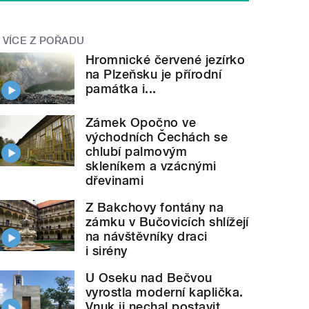
VÍCE Z POŘADU
Hromnické červené jezírko
na Plzeňsku je přírodní
památka i...
Zámek Opočno ve
východních Čechách se
chlubí palmovým
skleníkem a vzácnými
dřevinami
Z Bakchovy fontány na
zámku v Bučovicích shlížejí
na návštěvníky draci
i sirény
U Oseku nad Bečvou
vyrostla moderní kaplička.
Vnuk ji nechal postavit