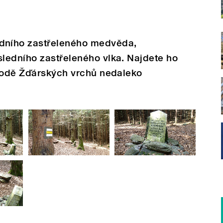
dního zastřeleného medvěda,
ledního zastřeleného vlka. Najdete ho
írodě Žďárských vrchů nedaleko