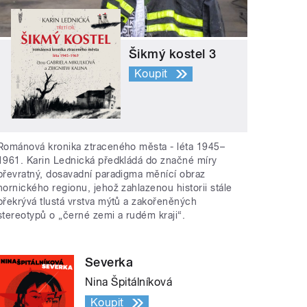
Šikmý kostel 3
Koupit
Románová kronika ztraceného města - léta 1945–
1961. Karin Lednická předkládá do značné míry
převratný, dosavadní paradigma měnící obraz
hornického regionu, jehož zahlazenou historii stále
překrývá tlustá vrstva mýtů a zakořeněných
stereotypů o „černé zemi a rudém kraji“.
Severka
Nina Špitálníková
Koupit