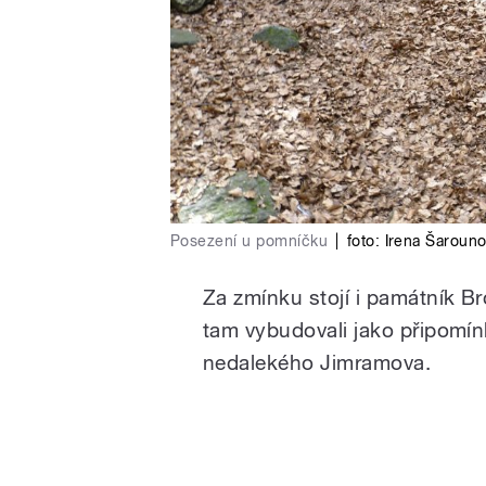
Posezení u pomníčku
|
foto:
Irena Šaroun
Za zmínku stojí i památník 
tam vybudovali jako připomínk
nedalekého Jimramova.