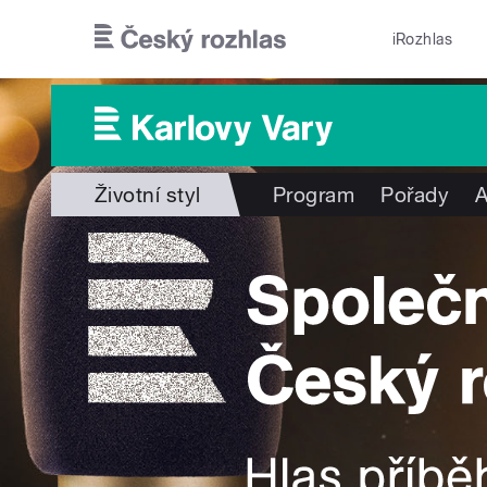
Přejít k hlavnímu obsahu
iRozhlas
Životní styl
Program
Pořady
A