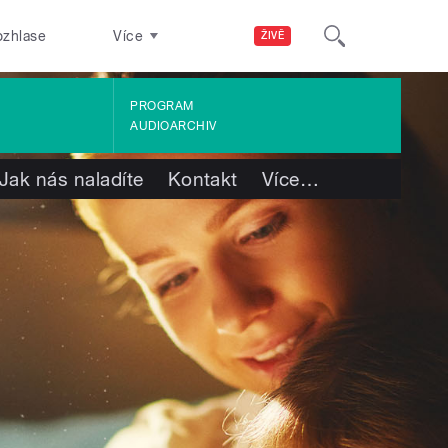
ozhlase
Více
ŽIVĚ
PROGRAM
AUDIOARCHIV
Jak nás naladíte
Kontakt
Více
…