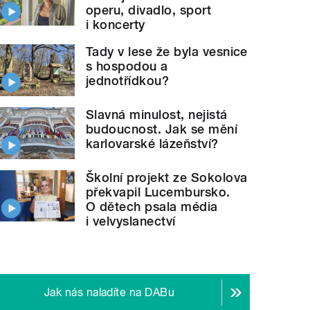
operu, divadlo, sport
i koncerty
Tady v lese že byla vesnice
s hospodou a
jednotřídkou?
Slavná minulost, nejistá
budoucnost. Jak se mění
karlovarské lázeňství?
Školní projekt ze Sokolova
překvapil Lucembursko.
O dětech psala média
i velvyslanectví
Jak nás naladíte na DABu