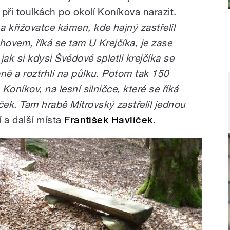
při toulkách po okolí Koníkova narazit.
 křižovatce kámen, kde hajný zastřelil
hovem, říká se tam U Krejčíka, je zase
ak si kdysi Švédové spletli krejčíka se
ně a roztrhli na půlku. Potom tak 150
 Koníkov, na lesní silničce, které se říká
ek. Tam hrabě Mitrovský zastřelil jednou
 a další místa
František Havlíček
.