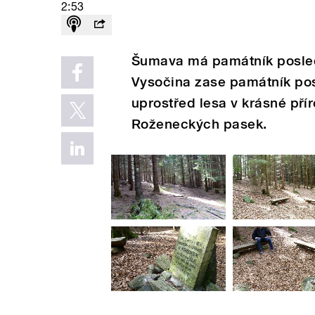
2:53
Šumava má památník posle
Vysočina zase památník pos
uprostřed lesa v krásné př
Roženeckých pasek.