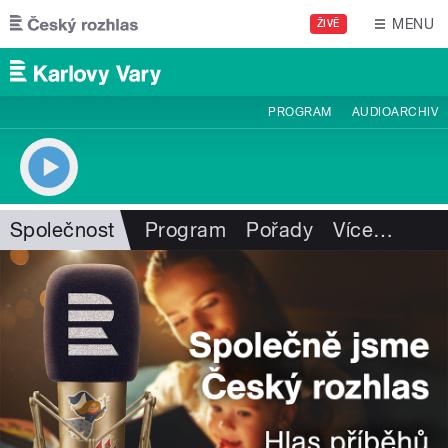
Přejít k hlavnímu obsahu
MENU
ŽIVĚ
PROGRAM
AUDIOARCHIV
Společnost
Program
Pořady
Více
…