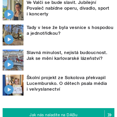
Ve Valči se bude slavit. Jubilejní
Povaleč nabídne operu, divadlo, sport
i koncerty
Tady v lese že byla vesnice s hospodou
a jednotřídkou?
Slavná minulost, nejistá budoucnost.
Jak se mění karlovarské lázeňství?
Školní projekt ze Sokolova překvapil
Lucembursko. O dětech psala média
i velvyslanectví
Jak nás naladíte na DABu