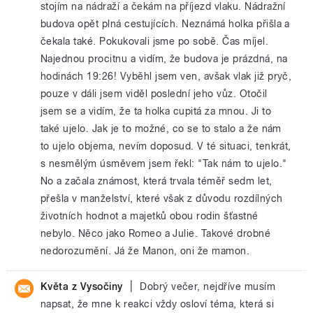
stojím na nádraží a čekám na příjezd vlaku. Nádražní
budova opět plná cestujících. Neznámá holka přišla a
čekala také. Pokukovali jsme po sobě. Čas míjel.
Najednou procitnu a vidím, že budova je prázdná, na
hodinách 19:26! Vyběhl jsem ven, avšak vlak již pryč,
pouze v dáli jsem viděl poslední jeho vůz. Otočil
jsem se a vidím, že ta holka cupitá za mnou. Ji to
také ujelo. Jak je to možné, co se to stalo a že nám
to ujelo objema, nevím doposud. V té situaci, tenkrát,
s nesmělým úsměvem jsem řekl: "Tak nám to ujelo."
No a začala známost, která trvala téměř sedm let,
přešla v manželství, které však z důvodu rozdílných
životních hodnot a majetků obou rodin šťastné
nebylo. Něco jako Romeo a Julie. Takové drobné
nedorozumění. Já že Manon, oni že mamon.
|
Květa z Vysočiny
Dobrý večer, nejdříve musím
napsat, že mne k reakci vždy osloví téma, která si