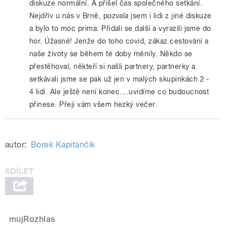
diskuze normální. A přišel čas společného setkání.
Nejdřív u nás v Brně, pozvala jsem i lidi z jiné diskuze
a bylo to moc prima. Přidali se další a vyrazili jsme do
hor. Úžasné! Jenže do toho covid, zákaz cestování a
naše životy se během té doby měnily. Někdo se
přestěhoval, někteří si našli partnery, partnerky a
setkávali jsme se pak už jen v malých skupinkách 2 -
4 lidí. Ale ještě není konec....uvidíme co budoucnost
přinese. Přeji vám všem hezký večer.
autor:
Borek Kapitančik
mujRozhlas