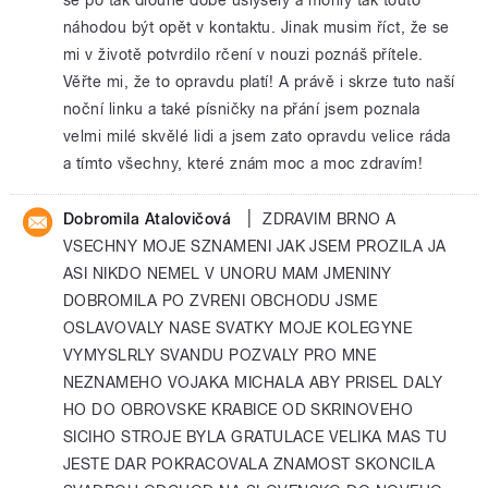
náhodou být opět v kontaktu. Jinak musim říct, že se
mi v životě potvrdilo rčení v nouzi poznáš přítele.
Věřte mi, že to opravdu platí! A právě i skrze tuto naší
noční linku a také písničky na přání jsem poznala
velmi milé skvělé lidi a jsem zato opravdu velice ráda
a tímto všechny, které znám moc a moc zdravím!
|
Dobromila Atalovičová
ZDRAVIM BRNO A
VSECHNY MOJE SZNAMENI JAK JSEM PROZILA JA
ASI NIKDO NEMEL V UNORU MAM JMENINY
DOBROMILA PO ZVRENI OBCHODU JSME
OSLAVOVALY NASE SVATKY MOJE KOLEGYNE
VYMYSLRLY SVANDU POZVALY PRO MNE
NEZNAMEHO VOJAKA MICHALA ABY PRISEL DALY
HO DO OBROVSKE KRABICE OD SKRINOVEHO
SICIHO STROJE BYLA GRATULACE VELIKA MAS TU
JESTE DAR POKRACOVALA ZNAMOST SKONCILA