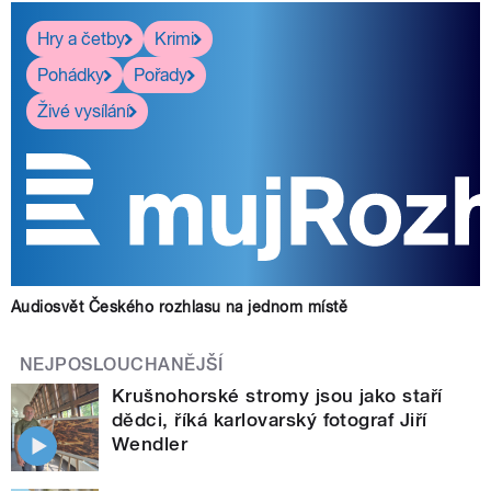
Hry a četby
Krimi
Pohádky
Pořady
Živé vysílání
Audiosvět Českého rozhlasu na jednom místě
NEJPOSLOUCHANĚJŠÍ
Krušnohorské stromy jsou jako staří
dědci, říká karlovarský fotograf Jiří
Wendler