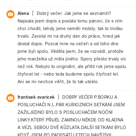
|
Alena
Dobrý večer. Jak jsme se seznámili?
Napsala jsem dopis a poslala tomu pánovi, že s ním
chci chodit, tehdy jsme neměli mobily, tak to trošku
trvalo. Zavolal mi na druhý den do práce, hned jak
dostal dopis. Pozval mne na večeři a od toho dne
jsme byli spolu. Věděla jsem, že se rozvádí, protože
jeho manželka už měla jiného. Spory přesto trvaly víc
než rok. Nebylo to originální, ale příští rok jsme spolu
čtyřicet let - nebo teda budeme spolu čtyřicet let.
Ani se mi nechce věřit, že to tak uteklo.
|
frantisek svaricek
DOBRÝ VEČER P.BORKU A
POSLUCHAČI N.L.PÁR KURIOZNÍCH SETKÁNÍ JSEM
ZAŽILJEDNO BYLO S POSLUCHAČEM NOČNÍ
LINKY,KTERÝ PŘIJÉL ZAMNOU NĚKDE OD KLADNA
A VEZL SEBOU DVĚ KŮZLATA.DALŠÍ SETKÁNÍ BYLO
KDYŽ JSEM PO PADESÁTÍ LETECH NAVŠTÍVIL