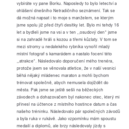
vybíráte vy pane Borku. Naposledy to bylo letectví a
ohlášení dnešního Netradičního seznámení. Tak se
dá možná napsat i to moje s manželem, se kterým
jsme spolu již před čtyři desítky let. Bylo mi tehdy 16
let a bydleli jsme na vsi a v ten ,,osudový den" jsme
si na zahradě hráli s kozou a třemi kůzlaty. V tom se
mezi stromy u nedalekého rybníka vynořil mladý
místní fotograf s kamarádem a nastalo focení této
,,atrakce". Následovalo doporučení mého trenéra,
protože jsem se věnovala atletice, že v naší vesnici
běhá nějaký mládenec maraton a mohli bychom
trénovat společně, abych nemusela dojíždět do
města. Pak jsme se ještě sešli na běžeckých
závodech a dohazovačem byl nakonec otec, který mi
přinesl na účtence z místního hostince datum a čas
našeho tréninku. Následovalo pár společných závodů
a byla ruka v rukávě. Jako vzpomínku mám spoustu
medailí a diplomů, ale brzy následovaly jízdy s