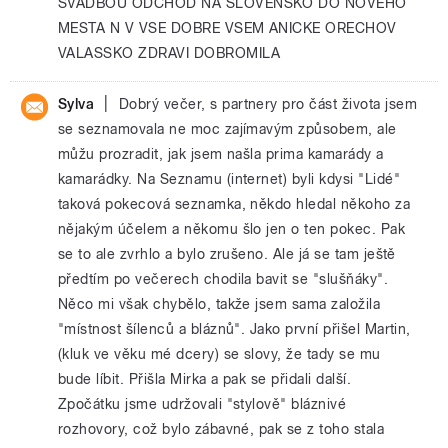
SVADBOU ODCHOD NA SLOVENSKO DO NOVEHO
MESTA N V VSE DOBRE VSEM ANICKE ORECHOV
VALASSKO ZDRAVI DOBROMILA
|
Sylva
Dobrý večer, s partnery pro část života jsem
se seznamovala ne moc zajímavým způsobem, ale
můžu prozradit, jak jsem našla prima kamarády a
kamarádky. Na Seznamu (internet) byli kdysi "Lidé"
taková pokecová seznamka, někdo hledal někoho za
nějakým účelem a někomu šlo jen o ten pokec. Pak
se to ale zvrhlo a bylo zrušeno. Ale já se tam ještě
předtím po večerech chodila bavit se "slušňáky".
Něco mi však chybělo, takže jsem sama založila
"místnost šílenců a bláznů". Jako první přišel Martin,
(kluk ve věku mé dcery) se slovy, že tady se mu
bude líbit. Přišla Mirka a pak se přidali další.
Zpočátku jsme udržovali "stylově" bláznivé
rozhovory, což bylo zábavné, pak se z toho stala