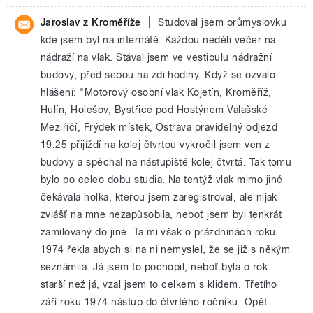
|
Jaroslav z Kroměříže
Studoval jsem průmyslovku
kde jsem byl na internátě. Každou neděli večer na
nádraží na vlak. Stával jsem ve vestibulu nádražní
budovy, před sebou na zdi hodiny. Když se ozvalo
hlášení: "Motorový osobní vlak Kojetín, Kroměříž,
Hulín, Holešov, Bystřice pod Hostýnem Valašské
Meziříčí, Frýdek místek, Ostrava pravidelný odjezd
19:25 přijíždí na kolej čtvrtou vykročil jsem ven z
budovy a spěchal na nástupiště kolej čtvrtá. Tak tomu
bylo po celeo dobu studia. Na tentýž vlak mimo jiné
čekávala holka, kterou jsem zaregistroval, ale nijak
zvlášť na mne nezapůsobila, neboť jsem byl tenkrát
zamilovaný do jiné. Ta mi však o prázdninách roku
1974 řekla abych si na ni nemyslel, že se již s někým
seznámila. Já jsem to pochopil, neboť byla o rok
starší než já, vzal jsem to celkem s klidem. Třetího
září roku 1974 nástup do čtvrtého ročníku. Opět