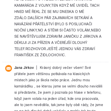
KAMARÁDA Z VOJNY,TEN KDYŽ MĚ UVIDĚL TACH
HNED MĚ ŘEKL ŽE SE MU DNESKA O MĚ
ZDÁLO.DALŠÍCH PÁR ZAJIMAVÍCH SETKÁNÍ A
NAVÁZÁNÍ PŘÁTÉLSTVÍ BYLO S POSLUCHAČI
NOČNÍ LINKY,NO A STĚMI SI ČASTO VOLÁM,NEBO
SE NAVŠTĚVUJEM.ZDRAVÍM JANIČKU Z JIRKOVA A
DĚKUJI JI ZA PŘÍZEN A VČERÉJŠÍ DLOUHÝ
TELEF.ROZHOVOR.JEŠTĚ JEDNOU VÁS ZDRAVÍ
FRANTIŠEK ZE ŽIDLOCHOVIC.
|
Jana Jirkov
Krásný dobrý večer všem! Své
přátele jsem většinou potkávala na klasických
místech jako je škola nebo práce. Jednu mou
kamárádlku , se kterou jsme se velmi dlouho neviděli
si představte, že jsem ji poznala po hlase v telefonu,
když jsem volala na jeden úřad, kde ona pracovala,
ale to jsem nevěděla, tak jsme byly obě rády, že jsme
se po tak dlouhé době uslyšely a mohly tak touto