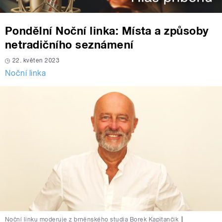
Pondělní Noční linka: Místa a způsoby
netradičního seznámení
22. květen 2023
Noční linka
Noční linku moderuje z brněnského studia Borek Kapitančik
|