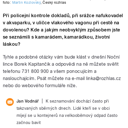
foto:
Martin Kozlovský
,
Český rozhlas
Při policejní kontrole dokladů, při srážce nafukovadel
v akvaparku, v uličce vlakového vagonu při cestě na
dovolenou? Kde a jakým neobvyklým způsobem jste
se seznámili s kamarádem, kamarádkou, životní
láskou?
Tyhle a podobné otázky vám bude klást v dnešní Noční
lince Borek Kapitančik a odpovědi na ně můžete svěřit
telefonu 731 800 900 a všem ponocujícím a
naslouchajícím. Psát můžete na e-mail linka@rozhlas.cz
nebo do webového formuláře níže.
|
Jan Vodnář
K seznamování dochází často při
takzvaných sběrných dnech. Lidé kteří se v obci
míjejí se u kontejnerů na velkooběmový odpad často
začnou bavit