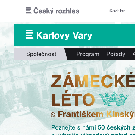
Přejít k hlavnímu obsahu
iRozhlas
Společnost
Program
Pořady