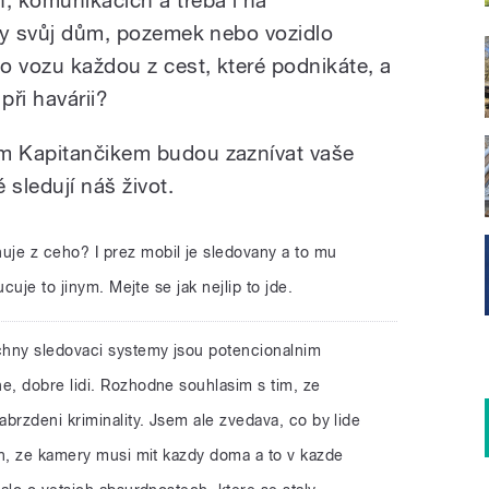
 vy svůj dům, pozemek nebo vozidlo
o vozu každou z cest, které podnikáte, a
při havárii?
em Kapitančikem budou zaznívat vaše
 sledují náš život.
uje z ceho? I prez mobil je sledovany a to mu
cuje to jinym. Mejte se jak nejlip to jde.
chny sledovaci systemy jsou potencionalnim
, dobre lidi. Rozhodne souhlasim s tim, ze
brzdeni kriminality. Jsem ale zvedava, co by lide
on, ze kamery musi mit kazdy doma a to v kazde