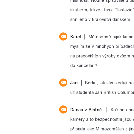
mistnosti. Hodne spisovatelu ps
skutkem, takze i tahle "fantazi
shnileho v kralovstvi danskem.
|
Karel
Mě osobně nijak kamer
myslím,že v mnohých případech 
na pracovištích výroby ovšem n
do kanceláří?
|
Jari
Borku, jak vás sleduji na
už studenta Jari British Columb
|
Danax z Blatné
Krásnou noc
kamery a to bezpečnostní jsou d
připada jako Mimozemšťan z jine 