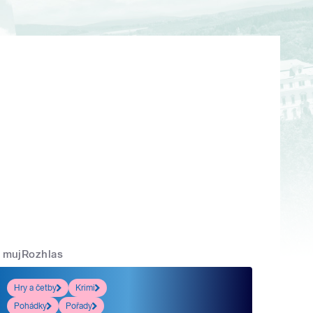
mujRozhlas
Hry a četby
Krimi
Pohádky
Pořady