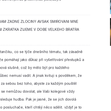
HAM ZADNE ZLOCINY AVSAK SMIROVANI MNE
NI ZKRATKA ZIJEME V DOBE VELKEHO BRATRA
tančiku, co se týče dnešního tématu, tak zásadně
 že pomáhají jako důkaz při vyšetřování přestupků a
chová slušně, což by mělo být pro každého
bec nemusí vadit. A jinak kvituji s povděkem, že
 za sebou bez toho, abyste za každým pouštěl
e se nemůžou dovolat, ale Vaši kolegové vždy
leduje hudba. Pak je jasné, že se jich dovolá
o posluchače, kteří chtějí něco sdělit. vždyť je to