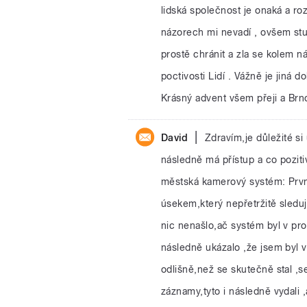
lidská společnost je onaká a ro
názorech mi nevadí , ovšem st
prostě chránit a zla se kolem n
poctivosti Lidí . Vážně je jiná d
Krásný advent všem přeji a Brn
|
David
Zdravím,je důležité s
následně má přístup a co pozit
městská kamerový systém: První
úsekem,který nepřetržitě sleduj
nic nenašlo,ač systém byl v p
následně ukázalo ,že jsem byl 
odlišně,než se skutečně stal ,s
záznamy,tyto i následně vydali ,