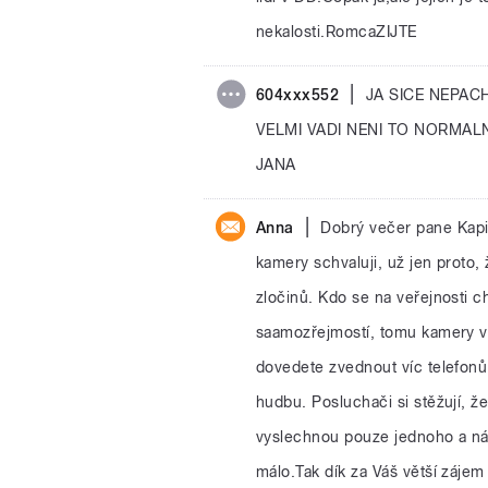
nekalosti.RomcaZIJTE
|
604xxx552
JA SICE NEPAC
VELMI VADI NENI TO NORMAL
JANA
|
Anna
Dobrý večer pane Kapi
kamery schvaluji, už jen proto,
zločinů. Kdo se na veřejnosti 
saamozřejmostí, tomu kamery vů
dovedete zvednout víc telefonů
hudbu. Posluchači si stěžují, ž
vyslechnou pouze jednoho a nás
málo.Tak dík za Váš větší zájem 