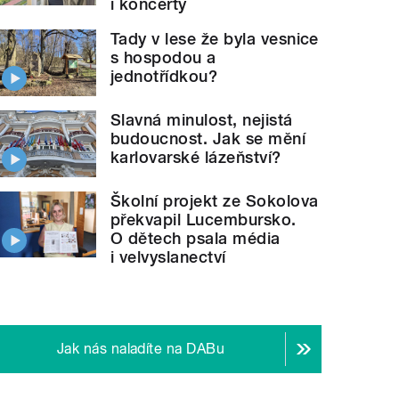
i koncerty
Tady v lese že byla vesnice
s hospodou a
jednotřídkou?
Slavná minulost, nejistá
budoucnost. Jak se mění
karlovarské lázeňství?
Školní projekt ze Sokolova
překvapil Lucembursko.
O dětech psala média
i velvyslanectví
Jak nás naladíte na DABu