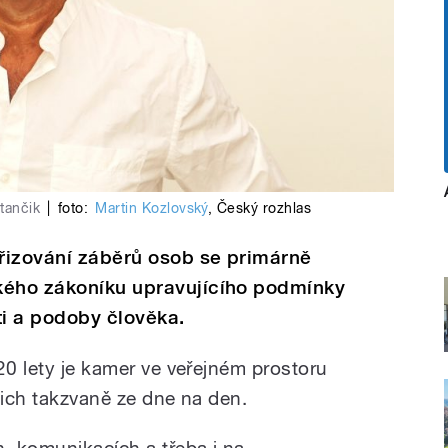
tančik
|
foto:
Martin Kozlovský
,
Český rozhlas
řizování záběrů osob se primárně
kého zákoníku upravujícího podmínky
i a podoby člověka.
20 lety je kamer ve veřejném prostoru
jich takzvaně ze dne na den.
h, komunikacích a třeba i na