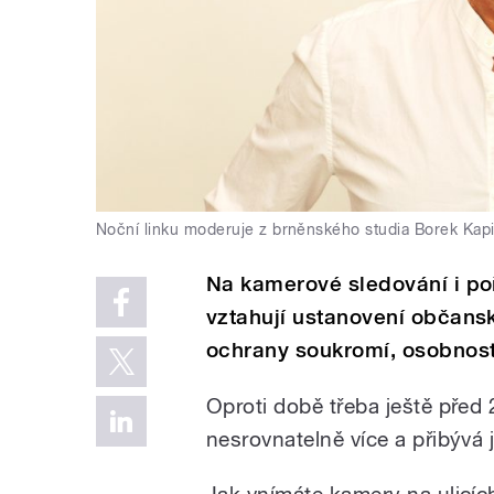
Noční linku moderuje z brněnského studia Borek Kapi
Na kamerové sledování i po
vztahují ustanovení občans
ochrany soukromí, osobnost
Oproti době třeba ještě před 
nesrovnatelně více a přibývá 
Jak vnímáte kamery na ulicíc