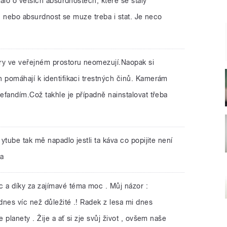
alo o vetsich absurdnostech, ktere se staly
e" nebo absurdnost se muze treba i stat. Je neco
y ve veřejném prostoru neomezují.Naopak si
pomáhají k identifikaci trestných činů. Kamerám
efandím.Což takhle je případně nainstalovat třeba
 ytube tak mě napadlo jestli ta káva co popijite není
ia
 a díky za zajímavé téma moc . Můj názor :
nes víc než důležité .! Radek z lesa mi dnes
planety . Žije a ať si zje svůj život , ovšem naše