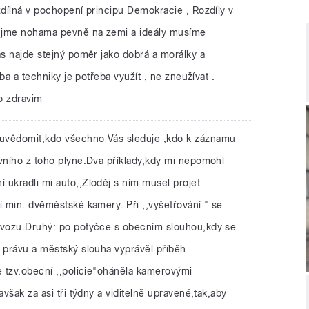
zdílná v pochopení principu Demokracie , Rozdíly v
ujme nohama pevně na zemi a ideály musíme
ás najde stejný poměr jako dobrá a morálky a
oba a techniky je potřeba využít , ne zneužívat .
o zdravim
i uvědomit,kdo všechno Vás sleduje ,kdo k záznamu
ivního z toho plyne.Dva příklady,kdy mi nepomohl
:ukradli mi auto,,Zloděj s ním musel projet
í min. dvěměstské kamery. Při ,,vyšetřování " se
rovozu.Druhý: po potyčce s obecním slouhou,kdy se
v právu a městský slouha vyprávěl příběh
e tzv.obecní ,,policie"oháněla kamerovými
avšak za asi tři týdny a viditelně upravené,tak,aby