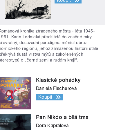
Koupit
Románová kronika ztraceného města - léta 1945–
1961. Karin Lednická předkládá do značné míry
převratný, dosavadní paradigma měnící obraz
hornického regionu, jehož zahlazenou historii stále
překrývá tlustá vrstva mýtů a zakořeněných
stereotypů o „černé zemi a rudém kraji“.
Klasické pohádky
Daniela Fischerová
Koupit
Pan Nikdo a bílá tma
Dora Kaprálová