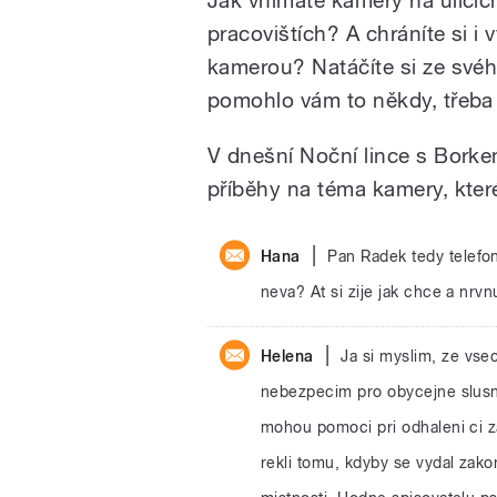
pracovištích? A chráníte si i
kamerou? Natáčíte si ze svéh
pomohlo vám to někdy, třeba 
V dnešní Noční lince s Bork
příběhy na téma kamery, které
|
Hana
Pan Radek tedy telefon
neva? At si zije jak chce a nrvnu
|
Helena
Ja si myslim, ze vse
nebezpecim pro obycejne slusne
mohou pomoci pri odhaleni ci za
rekli tomu, kdyby se vydal zak