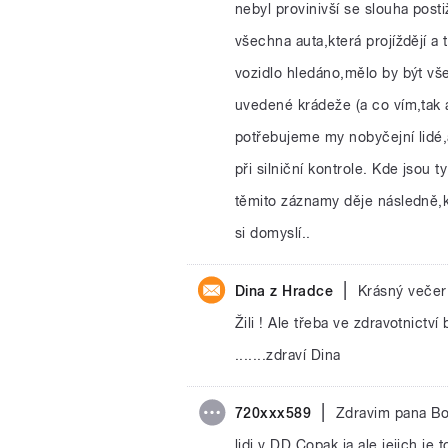
nebyl provinivší se slouha posti
všechna auta,která projíždějí a 
vozidlo hledáno,mělo by být vš
uvedené krádeže (a co vím,tak a
potřebujeme my nobyčejní lidé,a
při silniční kontrole. Kde jsou ty
těmito záznamy děje následně,k
si domyslí..
|
Dina z Hradce
Krásný večer 
Žili ! Ale třeba ve zdravotnictví
.......zdraví Dina
|
720xxx589
Zdravim pana Bo
lidi v DD.Copak ja,ale jejich j