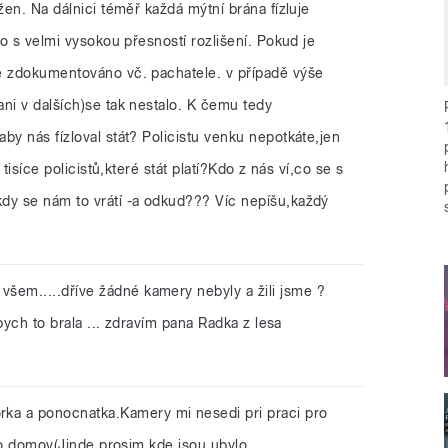
žen. Na dálnici téměř každá mýtní brána fízluje
to s velmi vysokou přesností rozlišení. Pokud je
e zdokumentováno vč. pachatele. v případě výše
ni v dalších)se tak nestalo. K čemu tedy
by nás fízloval stát? Policistu venku nepotkáte,jen
 tisíce policistů,které stát platí?Kdo z nás ví,co se s
dy se nám to vrátí -a odkud??? Víc nepíšu,každý
všem.....dříve žádné kamery nebyly a žili jsme ?
 bych to brala ... zdravím pana Radka z lesa
rka a ponocnatka.Kamery mi nesedi pri praci pro
e to domov(Jinde prosim,kde jsou,ubylo