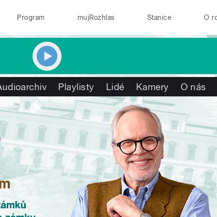
Program
mujRozhlas
Stanice
O r
Audioarchiv
Playlisty
Lidé
Kamery
O nás