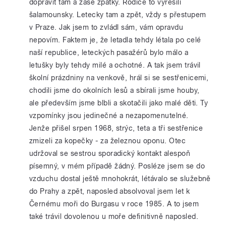
dopravit tam a zase zpátky. Rodiče to vyřešili
šalamounsky. Letecky tam a zpět, vždy s přestupem
v Praze. Jak jsem to zvládl sám, vám opravdu
nepovím. Faktem je, že letadla tehdy létala po celé
naší republice, leteckých pasažérů bylo málo a
letušky byly tehdy milé a ochotné. A tak jsem trávil
školní prázdniny na venkově, hrál si se sestřenicemi,
chodili jsme do okolních lesů a sbírali jsme houby,
ale především jsme blbli a skotačili jako malé děti. Ty
vzpomínky jsou jedinečné a nezapomenutelné.
Jenže přišel srpen 1968, strýc, teta a tři sestřenice
zmizeli za kopečky - za železnou oponu. Otec
udržoval se sestrou sporadický kontakt alespoň
písemný, v mém případě žádný. Posléze jsem se do
vzduchu dostal ještě mnohokrát, létávalo se služebně
do Prahy a zpět, naposled absolvoval jsem let k
Černému moři do Burgasu v roce 1985. A to jsem
také trávil dovolenou u moře definitivně naposled.