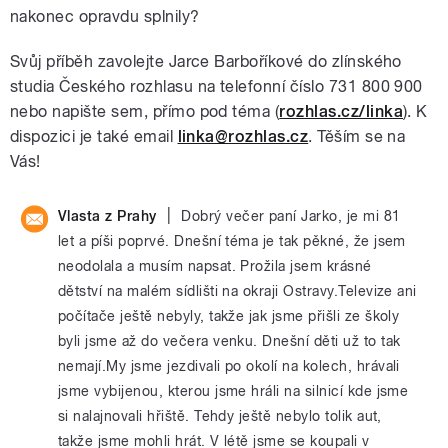
nakonec opravdu splnily?
Svůj příběh zavolejte Jarce Barboříkové do zlínského
studia Českého rozhlasu na telefonní číslo 731 800 900
nebo napište sem, přímo pod téma (
rozhlas.cz/linka
). K
dispozici je také email
linka@rozhlas.cz
. Těším se na
Vás!
|
Vlasta z Prahy
Dobrý večer paní Jarko, je mi 81
let a píši poprvé. Dnešní téma je tak pěkné, že jsem
neodolala a musím napsat. Prožila jsem krásné
dětství na malém sídlišti na okraji Ostravy.Televize ani
počítače ještě nebyly, takže jak jsme přišli ze školy
byli jsme až do večera venku. Dnešní děti už to tak
nemají.My jsme jezdivali po okolí na kolech, hrávali
jsme vybijenou, kterou jsme hráli na silnicí kde jsme
si nalajnovali hřiště. Tehdy ještě nebylo tolik aut,
takže jsme mohli hrát. V létě jsme se koupali v