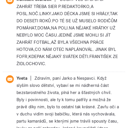
ZAHRÁT TŘEBA SIER P.REDAKTORKO,A
POSL.NOČ.LINKY.JAKO DĚCKA JSME SI HRÁLY,TAK
DO DESETI ROKŮ.PO TÉ SE UŽ MUSELO RODIČŮM
POMÁHAT,DOMA,NA POLI.NA NĚJAKÉ HRÁTKY UŽ
NEBYLO MOC ČASU.JEDINĚ JSME MOHLI SI JÍT
ZAHRÁT FOTBAL,AŽ BYLA VŠECHNA PRÁCE
HOTOVA,CO NÁM OTEC NAPLÁNOVÁL. JINAK BYL
FOFR,KDEPAK NĚJAKÝ SVÁTEK DĚTI.FRANTIŠEK ZE
ŽIDLOCHOVIC.
|
Yveta
Zdravím, paní Jarko a Nespavci. Když
slyším slovo dětství, vybaví se mi nádherná část
bezstarostného života, plná her a šťastných chvil.
Byly i povinnosti, ale ty k tomu patřily a možná že
právě díky nim, bylo to ostatní tak krásné. Zavřu oči a
v duchu vidím svoji babičku, která nás vychovávala,
partu kamarádů, se kterými jsme trávili spousty času,