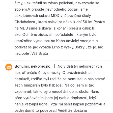
filmy,,uskutečnil se zásah policistů, navazovalo se
spojení.V případě nevhodného počasí jsme
uskutečňovali oslavu MDD v tělocvičně školy
Chalabalova , která oslaví za několik dní 50 let.Peníze
na MDD jsme získávali z konání plesů a dalších
akcí.Odměnu získávali i pořadatelé , kterým bylo
umožněno vystoupat na Kohoutovický vodojem a
podívat se jak vypadá Brno z výšky.Dobrý , že jo.Tak
nezlobte .Váš Sváťa
|
Bohumír, nekonečno!
No v dětství nekonečných
her, ať pršelo či bylo hezky. O prázdninách ani
nemluvě, rodiče byli rádi že se nemuseli o nás starat!
Těch lumpáren bylo habaděj. Na co jsem si tak
vzpomněl, tak to bylo neudělání dom. úkolu. Ráno
před vyučováním jsem jej rychle dopisoval, když
náhle vstoupil učitel. Vzal mi sešit napsal poznámku a
padej domů to podepsat! Věděl že dostanu