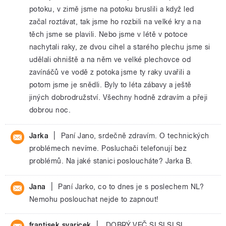
potoku, v zimě jsme na potoku bruslili a když led
začal roztávat, tak jsme ho rozbili na velké kry a na
těch jsme se plavili. Nebo jsme v létě v potoce
nachytali raky, ze dvou cihel a starého plechu jsme si
udělali ohniště a na něm ve velké plechovce od
zavínáčů ve vodě z potoka jsme ty raky uvařili a
potom jsme je snědli. Byly to léta zábavy a ještě
jiných dobrodružství. Všechny hodně zdravím a přeji
dobrou noc.
|
Jarka
Paní Jano, srdečně zdravím. O technických
problémech nevíme. Posluchači telefonují bez
problémů. Na jaké stanici posloucháte? Jarka B.
|
Jana
Paní Jarko, co to dnes je s poslechem NL?
Nemohu poslouchat nejde to zapnout!
|
frantisek svaricek
DOBRÝ VEČ SI SI SI SI