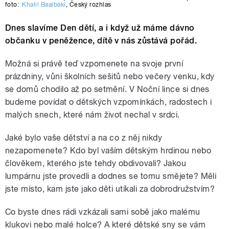
foto:
Khalil Baalbaki
,
Český rozhlas
Dnes slavíme Den dětí, a i když už máme dávno
občanku v peněžence, dítě v nás zůstává pořád.
Možná si právě teď vzpomenete na svoje první
prázdniny, vůni školních sešitů nebo večery venku, kdy
se domů chodilo až po setmění. V Noční lince si dnes
budeme povídat o dětských vzpomínkách, radostech i
malých snech, které nám život nechal v srdci.
Jaké bylo vaše dětství a na co z něj nikdy
nezapomenete? Kdo byl vaším dětským hrdinou nebo
člověkem, kterého jste tehdy obdivovali? Jakou
lumpárnu jste provedli a dodnes se tomu smějete? Měli
jste místo, kam jste jako děti utíkali za dobrodružstvím?
Co byste dnes rádi vzkázali sami sobě jako malému
klukovi nebo malé holce? A které dětské sny se vám