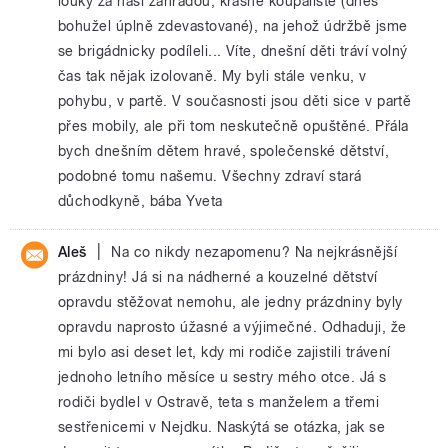
louky za naší zahradou, krásné koupaliště (dnes
bohužel úplně zdevastované), na jehož údržbě jsme
se brigádnicky podíleli... Víte, dnešní děti tráví volný
čas tak nějak izolovaně. My byli stále venku, v
pohybu, v partě. V současnosti jsou děti sice v partě
přes mobily, ale při tom neskutečně opuštěné. Přála
bych dnešním dětem hravé, společenské dětství,
podobné tomu našemu. Všechny zdraví stará
důchodkyně, bába Yveta
|
Aleš
Na co nikdy nezapomenu? Na nejkrásnější
prázdniny! Já si na nádherné a kouzelné dětství
opravdu stěžovat nemohu, ale jedny prázdniny byly
opravdu naprosto úžasné a výjimečné. Odhaduji, že
mi bylo asi deset let, kdy mi rodiče zajistili trávení
jednoho letního měsíce u sestry mého otce. Já s
rodiči bydlel v Ostravě, teta s manželem a třemi
sestřenicemi v Nejdku. Naskýtá se otázka, jak se