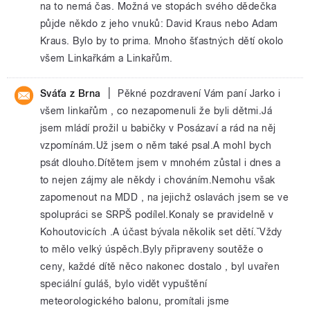
na to nemá čas. Možná ve stopách svého dědečka
půjde někdo z jeho vnuků: David Kraus nebo Adam
Kraus. Bylo by to prima. Mnoho šťastných dětí okolo
všem Linkařkám a Linkařům.
|
Sváťa z Brna
Pěkné pozdravení Vám paní Jarko i
všem linkařům , co nezapomenuli že byli dětmi.Já
jsem mládí prožil u babičky v Posázaví a rád na něj
vzpomínám.Už jsem o něm také psal.A mohl bych
psát dlouho.Dítětem jsem v mnohém zůstal i dnes a
to nejen zájmy ale někdy i chováním.Nemohu však
zapomenout na MDD , na jejichž oslavách jsem se ve
spolupráci se SRPŠ podílel.Konaly se pravidelně v
Kohoutovicích .A účast bývala několik set dětí.ˇVždy
to mělo velký úspěch.Byly připraveny soutěže o
ceny, každé dítě něco nakonec dostalo , byl uvařen
speciální guláš, bylo vidět vypuštění
meteorologického balonu, promítali jsme