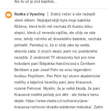
Ale to už je jiná kapitola...
|
Radka z Vysočiny
Dobrý večer a vše nejlepší
všem dětem. Nejbáječnější byla moje babička
Růžena, která kvůli mě nechala žít tlustou bílou
slepici, která už nenesla vajíčka, ale vždy se ode
mne, tehdy ročního až dvouletého batolete, nechala
pohladit. Pamatuji si, že si vždy jako by sedla,
sklonila záda. U jiných slepic jsem nic podobného
nezažila. Z osobností TV obrazovky byli pro mne
hvězdami paní Štěpánka Haničincová s Čertíkem
Bertíkem a pan Josef Pehr se svou legendární
loutkou Pepíčkem. Pan Pehr byl otcem akademické
malířky a báječné herečky paní Jany Krausové,
rozené Pehrové. Myslím, že je velká škoda, že paní
Krausová nedělá pořady pro děti - ale třeba k tomu
dojde: https://www.vlasta.cz/rozhovory/jana-
krausova-rozhovor-divadlo-waldemar-matuska/. Zatím