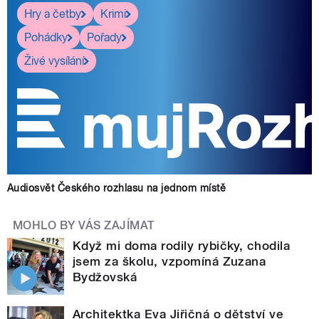
Hry a četby
Krimi
Pohádky
Pořady
Živé vysílání
Audiosvět Českého rozhlasu na jednom místě
MOHLO BY VÁS ZAJÍMAT
Když mi doma rodily rybičky, chodila
jsem za školu, vzpomíná Zuzana
Bydžovská
Architektka Eva Jiřičná o dětství ve