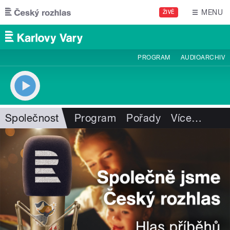
Přejít k hlavnímu obsahu
MENU
ŽIVĚ
PROGRAM
AUDIOARCHIV
Společnost
Program
Pořady
Více
…