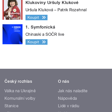
Klukoviny Uršuly Klukové
Uršula Kluková – Patrik Rozehnal
Koupit
1. Symfonická
Chinaski a SOČR live
Koupit
Český rozhlas
O nás
Válka na Ukrajině
Jak nás naladíte
Komunální volby
Nápověda
Stanice
Lidé v rádiu