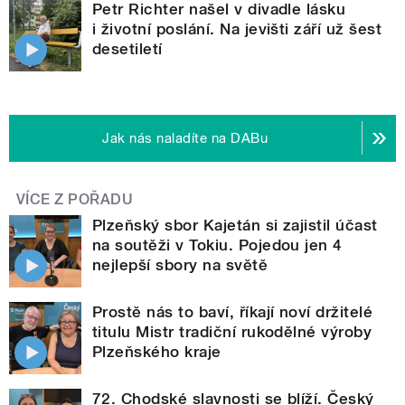
Petr Richter našel v divadle lásku
i životní poslání. Na jevišti září už šest
desetiletí
Jak nás naladíte na DABu
VÍCE Z POŘADU
Plzeňský sbor Kajetán si zajistil účast
na soutěži v Tokiu. Pojedou jen 4
nejlepší sbory na světě
Prostě nás to baví, říkají noví držitelé
titulu Mistr tradiční rukodělné výroby
Plzeňského kraje
72. Chodské slavnosti se blíží. Český