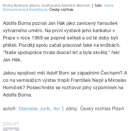
Kniha Rodinné album, ilustrovaná Adolfem Bornem
|
foto:
Ivana
Schweitzerová Kolaříková
,
Český rozhlas
Adolfa Borna poznal Jan Hák jako zanícený fanoušek
výtvarného umění. Na první výstavě jeho karikatur v
Praze v roce 1969 se poprvé setkali a od té doby byli
přáteli. Později spolu začali pracovat také na knížkách.
"Naše spolupráce trvala dvacet let a byla skvělá," řekl
Jan Hák.
Jakou spojitost měl Adolf Born se západními Čechami? A
co na vernisážích výstav tropili František Nepil a Miroslav
Horníček? Poslechněte se rozhovor plný vzpomínek na
Adolfa Borna.
autoři:
Stanislav Jurík
,
iko
|
zdroj:
Český rozhlas Plzeň