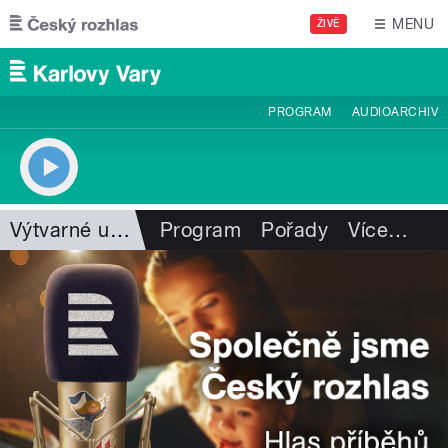
Přejít k hlavnímu obsahu
MENU
ŽIVĚ
PROGRAM
AUDIOARCHIV
Výtvarné umění
Program
Pořady
Více
…