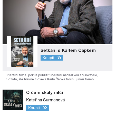
Setkání s Karlem Čapkem
Koupit
Literární fikce, pokus přiblížit literární nadsázkou spisovatele,
filozofa, ale hlavně člověka Karla Čapka trochu jinou formou.
O čem skály mlčí
Kateřina Surmanová
Koupit