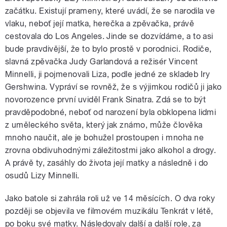
začátku. Existují prameny, které uvádí, že se narodila ve
vlaku, neboť její matka, herečka a zpěvačka, právě
cestovala do Los Angeles. Jinde se dozvídáme, a to asi
bude pravdivější, že to bylo prostě v porodnici. Rodiče,
slavná zpěvačka Judy Garlandová a režisér Vincent
Minnelli, ji pojmenovali Liza, podle jedné ze skladeb Iry
Gershwina. Vypráví se rovněž, že s výjimkou rodičů ji jako
novorozence první uviděl Frank Sinatra. Zdá se to být
pravděpodobné, neboť od narození byla obklopena lidmi
z uměleckého světa, který jak známo, může člověka
mnoho naučit, ale je bohužel prostoupen i mnoha ne
zrovna obdivuhodnými záležitostmi jako alkohol a drogy.
A právě ty, zasáhly do života její matky a následně i do
osudů Lizy Minnelli.
Jako batole si zahrála roli už ve 14 měsících. O dva roky
později se objevila ve filmovém muzikálu Tenkrát v létě,
po boku své matky. Následovaly další a další role, za