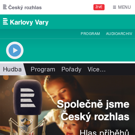
Přejít k hlavnímu obsahu
MENU
ŽIVĚ
PROGRAM
AUDIOARCHIV
Hudba
Program
Pořady
Více
…