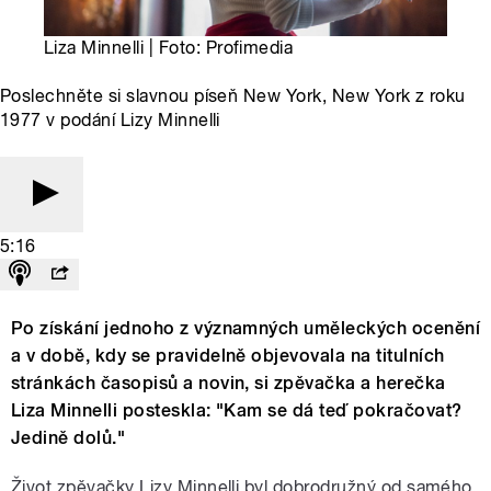
Liza Minnelli | Foto: Profimedia
Poslechněte si slavnou píseň New York, New York z roku
1977 v podání Lizy Minnelli
5:16
Po získání jednoho z významných uměleckých ocenění
a v době, kdy se pravidelně objevovala na titulních
stránkách časopisů a novin, si zpěvačka a herečka
Liza Minnelli posteskla: "Kam se dá teď pokračovat?
Jedině dolů."
Život zpěvačky Lizy Minnelli byl dobrodružný od samého