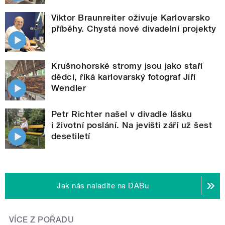
Viktor Braunreiter oživuje Karlovarsko
příběhy. Chystá nové divadelní projekty
Krušnohorské stromy jsou jako staří
dědci, říká karlovarský fotograf Jiří
Wendler
Petr Richter našel v divadle lásku
i životní poslání. Na jevišti září už šest
desetiletí
Jak nás naladíte na DABu
VÍCE Z POŘADU