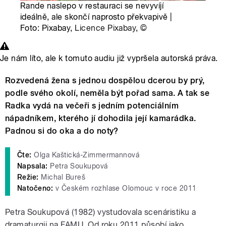
Rande naslepo v restauraci se nevyvíjí
ideálně, ale skončí naprosto překvapivě |
Foto: Pixabay,
Licence Pixabay
,
©
Je nám líto, ale k tomuto audiu již vypršela autorská práva.
Rozvedená žena s jednou dospělou dcerou by prý,
podle svého okolí, neměla být pořad sama. A tak se
Radka vydá na večeři s jedním potenciálním
nápadníkem, kterého jí dohodila její kamarádka.
Padnou si do oka a do noty?
Čte:
Olga Kaštická-Zimmermannová
Napsala:
Petra Soukupová
Režie:
Michal Bureš
Natočeno:
v Českém rozhlase Olomouc v roce 2011
Petra Soukupová (1982) vystudovala scenáristiku a
dramaturgii na FAMU. Od roku 2011 působí jako