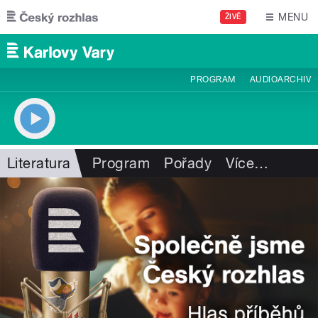
Přejít k hlavnímu obsahu
MENU
ŽIVĚ
PROGRAM
AUDIOARCHIV
Literatura
Program
Pořady
Více
…