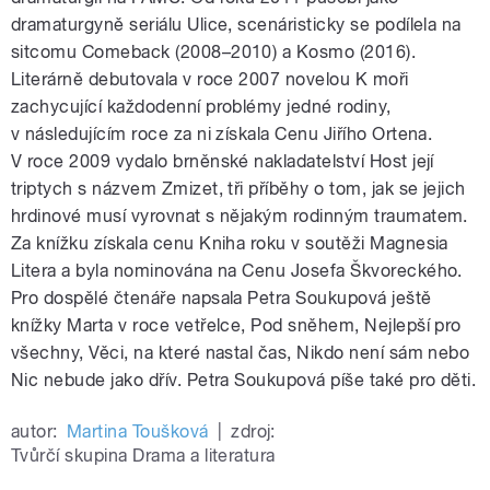
dramaturgyně seriálu Ulice, scenáristicky se podílela na
sitcomu Comeback (2008–2010) a Kosmo (2016).
Literárně debutovala v roce 2007 novelou K moři
zachycující každodenní problémy jedné rodiny,
v následujícím roce za ni získala Cenu Jiřího Ortena.
V roce 2009 vydalo brněnské nakladatelství Host její
triptych s názvem Zmizet, tři příběhy o tom, jak se jejich
hrdinové musí vyrovnat s nějakým rodinným traumatem.
Za knížku získala cenu Kniha roku v soutěži Magnesia
Litera a byla nominována na Cenu Josefa Škvoreckého.
Pro dospělé čtenáře napsala Petra Soukupová ještě
knížky Marta v roce vetřelce, Pod sněhem, Nejlepší pro
všechny, Věci, na které nastal čas, Nikdo není sám nebo
Nic nebude jako dřív. Petra Soukupová píše také pro děti.
autor:
Martina Toušková
|
zdroj:
Tvůrčí skupina Drama a literatura