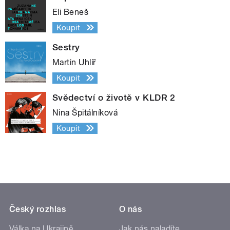
Eli Beneš
Koupit
Sestry
Martin Uhlíř
Koupit
Svědectví o životě v KLDR 2
Nina Špitálníková
Koupit
Český rozhlas
O nás
Válka na Ukrajině
Jak nás naladíte