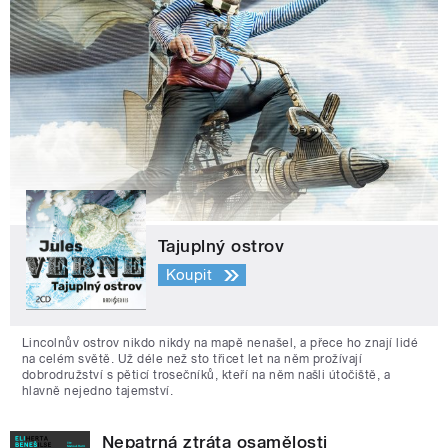
Tajuplný ostrov
Koupit
Lincolnův ostrov nikdo nikdy na mapě nenašel, a přece ho znají lidé
na celém světě. Už déle než sto třicet let na něm prožívají
dobrodružství s pěticí trosečníků, kteří na něm našli útočiště, a
hlavně nejedno tajemství.
Nepatrná ztráta osamělosti