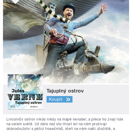
Tajuplný ostrov
Koupit
Lincolnův ostrov nikdo nikdy na mapě nenašel, a přece ho znají lidé
na celém světě. Už déle než sto třicet let na něm prožívají
dobrodružství s pěticí trosečníků, kteří na něm našli útočiště, a