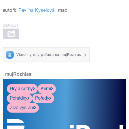
autoři:
Pavlína Kyselová
,
max
Všechny díly pořadu na mujRozhlas
mujRozhlas
Hry a četby
Krimi
Pohádky
Pořady
Živé vysílání