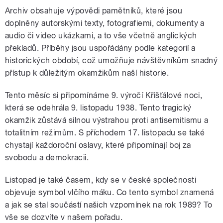
Archiv obsahuje výpovědi pamětníků, které jsou
doplněny autorskými texty, fotografiemi, dokumenty a
audio či video ukázkami, a to vše včetně anglických
překladů. Příběhy jsou uspořádány podle kategorií a
historických období, což umožňuje návštěvníkům snadný
přístup k důležitým okamžikům naší historie.
Tento měsíc si připomínáme 9. výročí Křišťálové noci,
která se odehrála 9. listopadu 1938. Tento tragický
okamžik zůstává silnou výstrahou proti antisemitismu a
totalitním režimům. S příchodem 17. listopadu se také
chystají každoroční oslavy, které připomínají boj za
svobodu a demokracii.
Listopad je také časem, kdy se v české společnosti
objevuje symbol vlčího máku. Co tento symbol znamená
a jak se stal součástí našich vzpomínek na rok 1989? To
vše se dozvíte v našem pořadu.