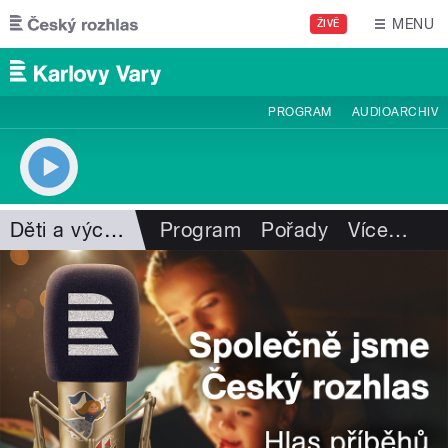
Přejít k hlavnímu obsahu
MENU
ŽIVĚ
PROGRAM
AUDIOARCHIV
Děti a výchova
Program
Pořady
Více
…