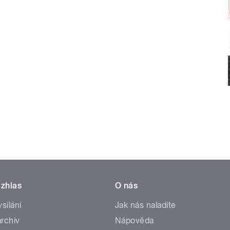
zhlas
O nás
ysílání
Jak nás naladíte
rchiv
Nápověda