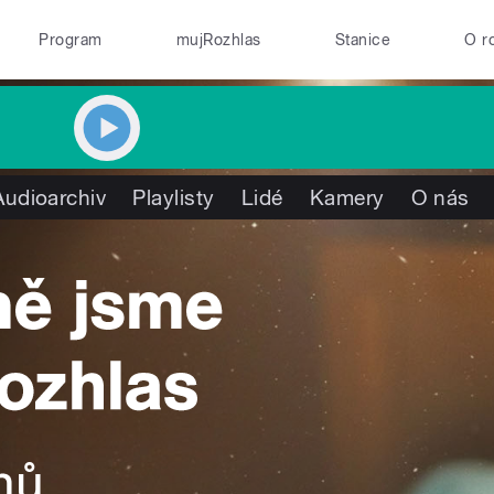
Program
mujRozhlas
Stanice
O r
Audioarchiv
Playlisty
Lidé
Kamery
O nás