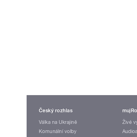
Český rozhlas
mujRo
Válka na Ukrajině
Živé v
Komunální volby
Audioa