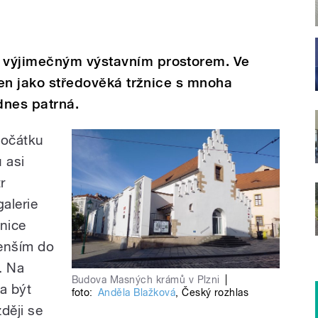
 výjimečným výstavním prostorem. Ve
aven jako středověká tržnice s mnoha
dnes patrná.
počátku
 asi
r
alerie
žnice
menším do
. Na
Budova Masných krámů v Plzni
|
la být
foto:
Anděla Blažková
,
Český rozhlas
ději se