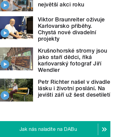
největší akci roku
Viktor Braunreiter oživuje
Karlovarsko příběhy.
Chystá nové divadelní
projekty
Krušnohorské stromy jsou
jako staří dědci, říká
karlovarský fotograf Jiří
Wendler
Petr Richter našel v divadle
lásku i životní poslání. Na
jevišti září už šest desetiletí
Jak nás naladíte na DABu