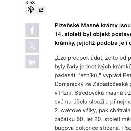
3:53
Plzeňské Masné krámy jsou
14. století byl objekt post
krámky, jejichž podoba je i 
„Lze předpokládat, že to od 
byly řady jednotlivých krámků
padesáti řezníků,“ vypráví Pet
Domanický ze Západočeské g
v Plzni. Středověká masná tr
svému účelu sloužila přinej
2. světové války, pak chátrala
začátku 60. let 20. století mě
budova dokonce stržena. Poz