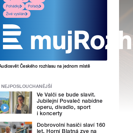
Pohádky
Pořady
Živé vysílání
Audiosvět Českého rozhlasu na jednom místě
NEJPOSLOUCHANĚJŠÍ
Ve Valči se bude slavit.
Jubilejní Povaleč nabídne
operu, divadlo, sport
i koncerty
Dobrovolní hasiči slaví 160
let. Horní Blatná zve na