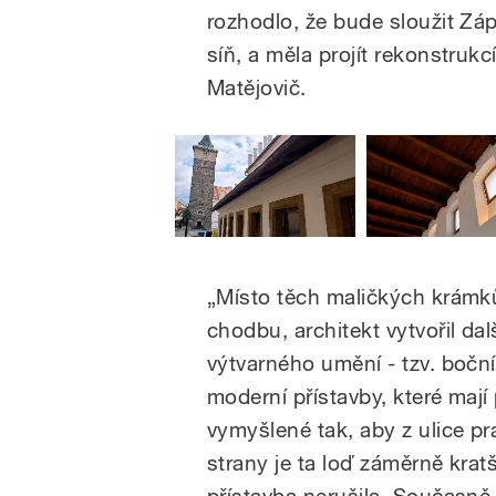
rozhodlo, že bude sloužit Záp
síň, a měla projít rekonstrukcí
Matějovič.
„Místo těch maličkých krámků
chodbu, architekt vytvořil da
výtvarného umění - tzv. bočn
moderní přístavby, které mají
vymyšlené tak, aby z ulice pr
strany je ta loď záměrně kratš
přístavba nerušila. Současně 