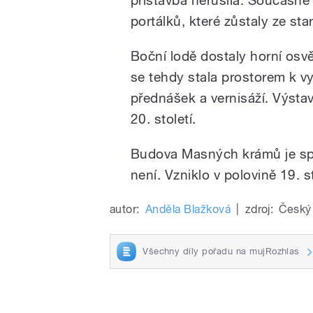
portálků, které zůstaly ze s
Boční lodě dostaly horní osvě
se tehdy stala prostorem k vy
přednášek a vernisáží. Výstav
20. století.
Budova Masných krámů je spe
není. Vzniklo v polovině 19. 
autor:
Anděla Blažková
|
zdroj:
Český 
Všechny díly pořadu na mujRozhlas