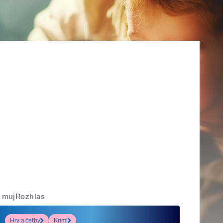
mujRozhlas
Hry a četby
Krimi