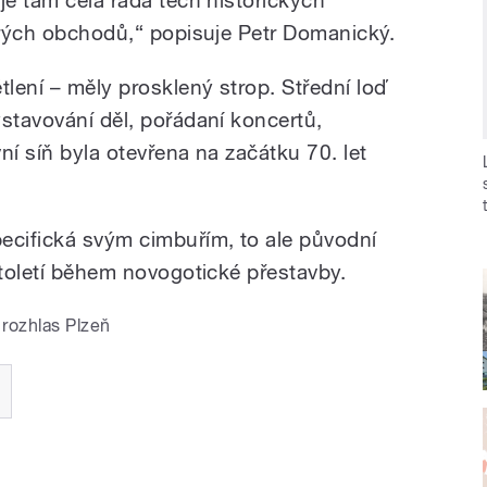
tarých obchodů,“ popisuje Petr Domanický.
tlení – měly prosklený strop. Střední loď
stavování děl, pořádaní koncertů,
ní síň byla otevřena na začátku 70. let
cifická svým cimbuřím, to ale původní
století během novogotické přestavby.
rozhlas Plzeň