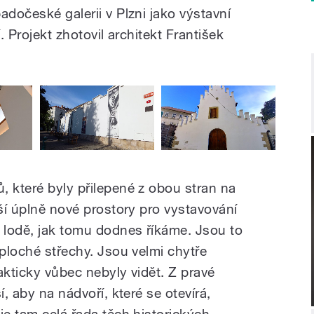
adočeské galerii v Plzni jako výstavní
. Projekt zhotovil architekt František
, které byly přilepené z obou stran na
lší úplně nové prostory pro vystavování
í lodě, jak tomu dodnes říkáme. Jsou to
 ploché střechy. Jsou velmi chytře
akticky vůbec nebyly vidět. Z pravé
í, aby na nádvoří, které se otevírá,
je tam celá řada těch historických