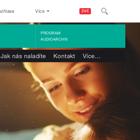
ozhlase
Více
ŽIVĚ
PROGRAM
AUDIOARCHIV
Jak nás naladíte
Kontakt
Více
…