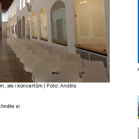
m, ale i koncertům | Foto:
Anděla
chněte si