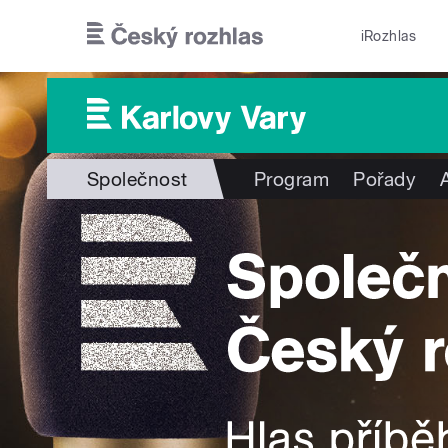
Přejít k hlavnímu obsahu
iRozhlas
Společnost
Program
Pořady