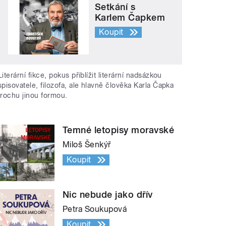
Setkání s
Karlem Čapkem
Koupit
Literární fikce, pokus přiblížit literární nadsázkou
spisovatele, filozofa, ale hlavně člověka Karla Čapka
trochu jinou formou.
Temné letopisy moravské
Miloš Šenkýř
Koupit
Nic nebude jako dřív
Petra Soukupová
Koupit