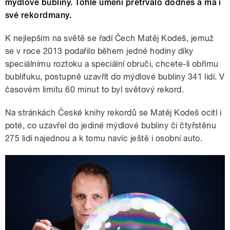
mýdlové bubliny. Tohle umění přetrvalo dodnes a má i
své rekordmany.
K nejlepším na světě se řadí Čech Matěj Kodeš, jemuž
se v roce 2013 podařilo během jedné hodiny díky
speciálnímu roztoku a speciální obruči, chcete-li obřímu
bublifuku, postupně uzavřít do mýdlové bubliny 341 lidí. V
časovém limitu 60 minut to byl světový rekord.
Na stránkách České knihy rekordů se Matěj Kodeš ocitl i
poté, co uzavřel do jediné mýdlové bubliny či čtyřstěnu
275 lidí najednou a k tomu navíc ještě i osobní auto.