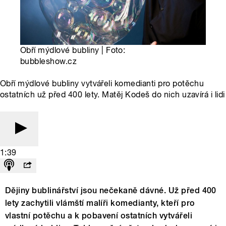
Obří mýdlové bubliny | Foto:
bubbleshow.cz
Obří mýdlové bubliny vytvářeli komedianti pro potěchu
ostatních už před 400 lety. Matěj Kodeš do nich uzavírá i lidi
1:39
Dějiny bublinářství jsou nečekaně dávné. Už před 400
lety zachytili vlámští malíři komedianty, kteří pro
vlastní potěchu a k pobavení ostatních vytvářeli