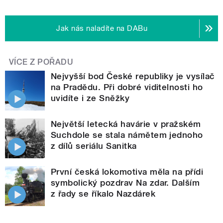
Jak nás naladíte na DABu
VÍCE Z POŘADU
Nejvyšší bod České republiky je vysílač
na Pradědu. Při dobré viditelnosti ho
uvidíte i ze Sněžky
Největší letecká havárie v pražském
Suchdole se stala námětem jednoho
z dílů seriálu Sanitka
První česká lokomotiva měla na přídi
symbolický pozdrav Na zdar. Dalším
z řady se říkalo Nazdárek