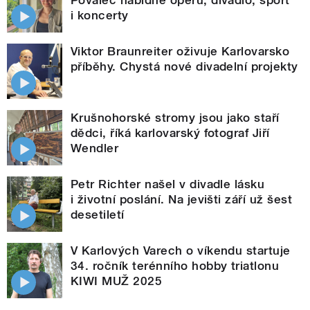
Povaleč nabídne operu, divadlo, sport
i koncerty
Viktor Braunreiter oživuje Karlovarsko
příběhy. Chystá nové divadelní projekty
Krušnohorské stromy jsou jako staří
dědci, říká karlovarský fotograf Jiří
Wendler
Petr Richter našel v divadle lásku
i životní poslání. Na jevišti září už šest
desetiletí
V Karlových Varech o víkendu startuje
34. ročník terénního hobby triatlonu
KIWI MUŽ 2025