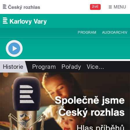
Přejít k hlavnímu obsahu
MENU
ŽIVĚ
PROGRAM
AUDIOARCHIV
Historie
Program
Pořady
Více
…