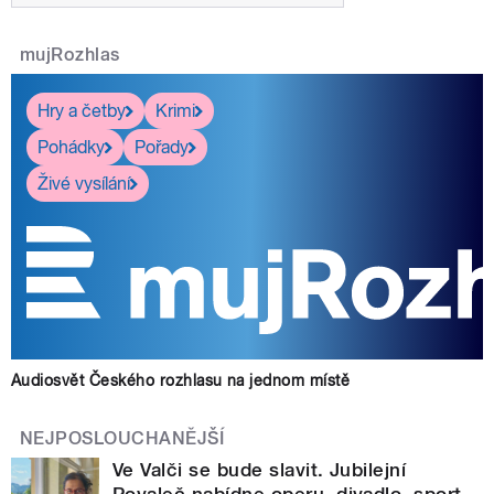
mujRozhlas
Hry a četby
Krimi
Pohádky
Pořady
Živé vysílání
Audiosvět Českého rozhlasu na jednom místě
NEJPOSLOUCHANĚJŠÍ
Ve Valči se bude slavit. Jubilejní