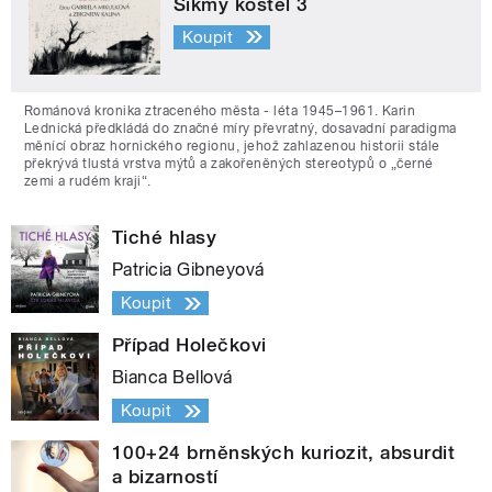
Šikmý kostel 3
Koupit
Románová kronika ztraceného města - léta 1945–1961. Karin
Lednická předkládá do značné míry převratný, dosavadní paradigma
měnící obraz hornického regionu, jehož zahlazenou historii stále
překrývá tlustá vrstva mýtů a zakořeněných stereotypů o „černé
zemi a rudém kraji“.
Tiché hlasy
Patricia Gibneyová
Koupit
Případ Holečkovi
Bianca Bellová
Koupit
100+24 brněnských kuriozit, absurdit
a bizarností