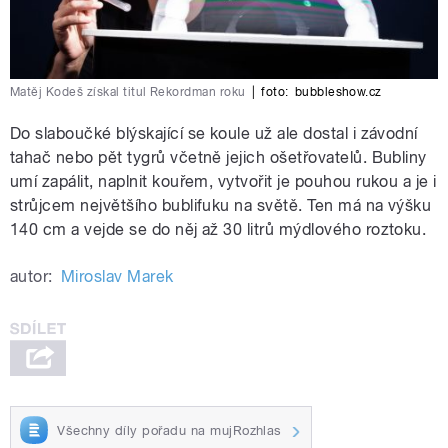
Matěj Kodeš získal titul Rekordman roku
|
foto:
bubbleshow.cz
Do slaboučké blýskající se koule už ale dostal i závodní
tahač nebo pět tygrů včetně jejich ošetřovatelů. Bubliny
umí zapálit, naplnit kouřem, vytvořit je pouhou rukou a je i
strůjcem největšího bublifuku na světě. Ten má na výšku
140 cm a vejde se do něj až 30 litrů mýdlového roztoku.
autor:
Miroslav Marek
Všechny díly pořadu na mujRozhlas