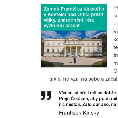
P
Zámek Františka Kinského
v Kostelci nad Orlicí přežil
k
války, znárodnění i éru
b
výzkumu prasat
V
k
t
t
m
O
tak si ho vzal na sebe a začal
Všichni si přejí mít se dobře
Přeju Čechům, aby pochopili,
nic nestojí. Zato dar ano, na 
František Kinský