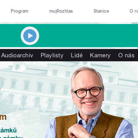
Program
mujRozhlas
Stanice
O r
Audioarchiv
Playlisty
Lidé
Kamery
O nás