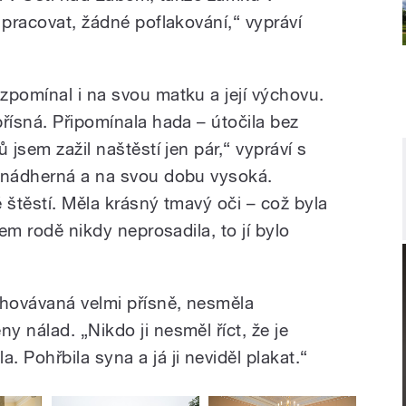
 pracovat, žádné poflakování,“ vypráví
zpomínal i na svou matku a její výchovu.
řísná. Připomínala hada – útočila bez
 jsem zažil naštěstí jen pár,“ vypráví s
a nádherná a na svou dobu vysoká.
 štěstí. Měla krásný tmavý oči – což byla
šem rodě nikdy neprosadila, to jí bylo
chovávaná velmi přísně, nesměla
 nálad. „Nikdo ji nesměl říct, že je
 Pohřbila syna a já ji neviděl plakat.“