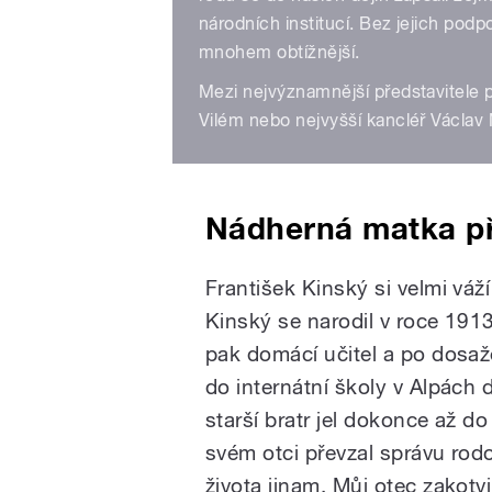
národních institucí. Bez jejich pod
mnohem obtížnější.
Mezi nejvýznamnější představitele p
Vilém nebo nejvyšší kancléř Václav 
Nádherná matka př
František Kinský si velmi váž
Kinský se narodil v roce 1913.
pak domácí učitel a po dosaž
do internátní školy v Alpách
starší bratr jel dokonce až d
svém otci převzal správu rod
života jinam. Můj otec zakotv