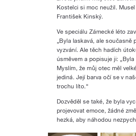
Kostelci si moc neužil. Musel
František Kinský.
Ve speciálu Zámecké léto zav
„Byla laskavá, ale současně p
vyzvání. Ale těch hadích útoků
úsměvem a popisuje ji: „Byl
Myslím, že můj otec měl velké
jediná. Její barva očí se v na
trochu líto.“
Dozvěděl se také, že byla vy
projevovat emoce, žádné změny
hezká, aby náhodou nezpychla.