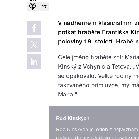
V nádherném klasicistním z
potkat hraběte Františka K
poloviny 19. století. Hrabě 
Celé jméno hraběte zní: Mari
Kinský z Vchynic a Tetova. „
se opakovalo. Velké rodiny m
takzvaného přímluvce, my má
Maria.“
Rod Kinských
Rod Kinských je jeden z nejvýznamně
rodu se do našich dějin zapsali zej