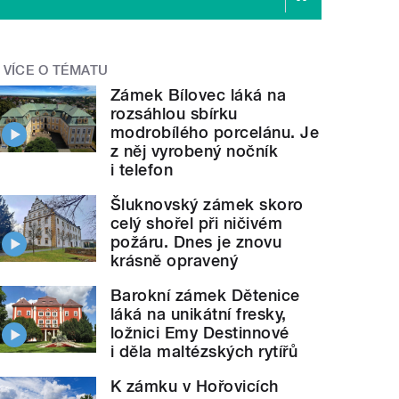
VÍCE O TÉMATU
Zámek Bílovec láká na
rozsáhlou sbírku
modrobílého porcelánu. Je
z něj vyrobený nočník
i telefon
Šluknovský zámek skoro
celý shořel při ničivém
požáru. Dnes je znovu
krásně opravený
Barokní zámek Dětenice
láká na unikátní fresky,
ložnici Emy Destinnové
i děla maltézských rytířů
K zámku v Hořovicích