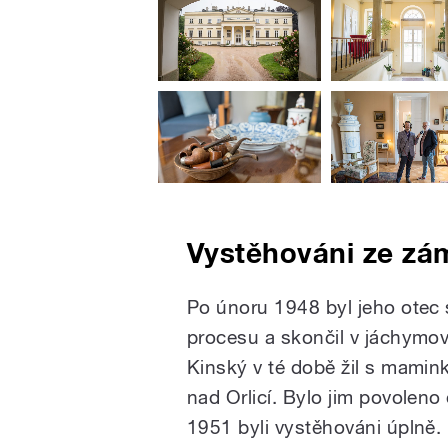
Vystěhováni ze zá
Po únoru 1948 byl jeho otec
procesu a skončil v jáchymo
Kinský v té době žil s mamin
nad Orlicí. Bylo jim povoleno
1951 byli vystěhováni úplně.