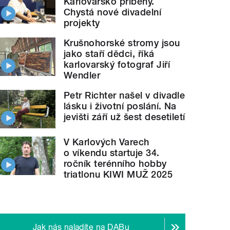
Karlovarsko příběhy.
Chystá nové divadelní
projekty
Krušnohorské stromy jsou
jako staří dědci, říká
karlovarský fotograf Jiří
Wendler
Petr Richter našel v divadle
lásku i životní poslání. Na
jevišti září už šest desetiletí
V Karlových Varech
o víkendu startuje 34.
ročník terénního hobby
triatlonu KIWI MUŽ 2025
Jak nás naladíte na DABu