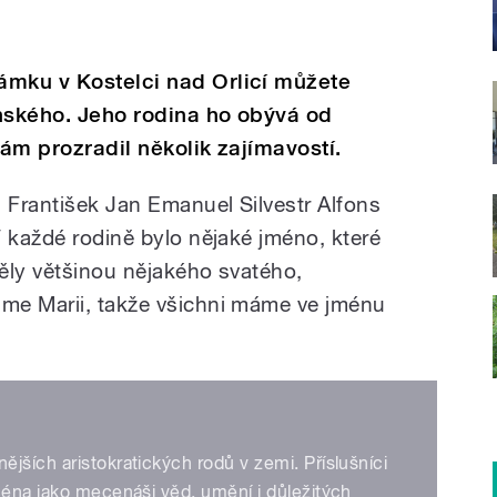
ámku v Kostelci nad Orlicí můžete
inského. Jeho rodina ho obývá od
nám prozradil několik zajímavostí.
a František Jan Emanuel Silvestr Alfons
V každé rodině bylo nějaké jméno, které
ěly většinou nějakého svatého,
me Marii, takže všichni máme ve jménu
jších aristokratických rodů v zemi. Příslušníci
ména jako mecenáši věd, umění i důležitých