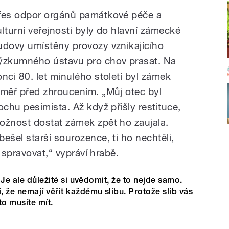
řes odpor orgánů památkové péče a
ulturní veřejnosti byly do hlavní zámecké
udovy umístěny provozy vznikajícího
ýzkumného ústavu pro chov prasat. Na
onci 80. let minulého století byl zámek
éměř před zhroucením. „Můj otec byl
rochu pesimista. Až když přišly restituce,
ožnost dostat zámek zpět ho zaujala.
bešel starší sourozence, ti ho nechtěli,
 spravovat,“ vypráví hrabě.
. Je ale důležité si uvědomit, že to nejde samo.
 že nemají věřit každému slibu. Protože slib vás
to musíte mít.