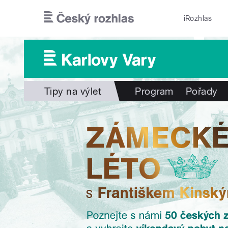
Přejít k hlavnímu obsahu
iRozhlas
Tipy na výlet
Program
Pořady