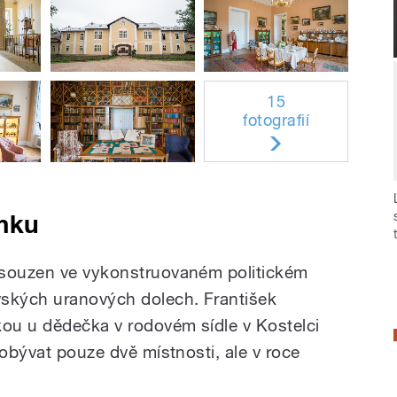
15
fotografií
mku
 souzen ve vykonstruovaném politickém
vských uranových dolech. František
kou u dědečka v rodovém sídle v Kostelci
 obývat pouze dvě místnosti, ale v roce