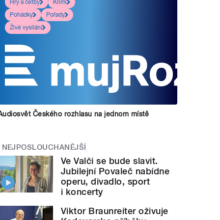
Hry a četby
Krimi
Pohádky
Pořady
Živé vysílání
Audiosvět Českého rozhlasu na jednom místě
NEJPOSLOUCHANĚJŠÍ
Ve Valči se bude slavit.
Jubilejní Povaleč nabídne
operu, divadlo, sport
i koncerty
Viktor Braunreiter oživuje