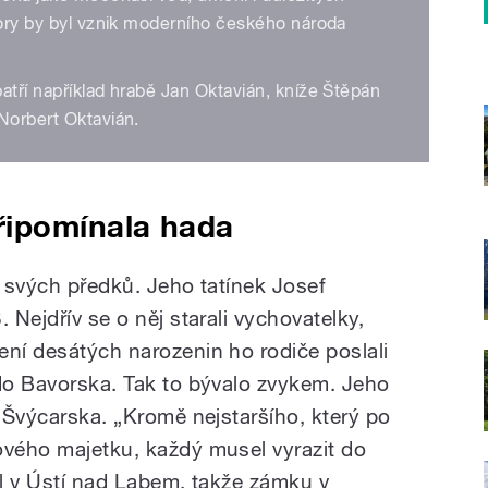
pory by byl vznik moderního českého národa
atří například hrabě Jan Oktavián, kníže Štěpán
Norbert Oktavián.
ipomínala hada
í svých předků. Jeho tatínek Josef
 Nejdřív se o něj starali vychovatelky,
ení desátých narozenin ho rodiče poslali
 do Bavorska. Tak to bývalo zvykem. Jeho
o Švýcarska. „Kromě nejstaršího, který po
ového majetku, každý musel vyrazit do
il v Ústí nad Labem, takže zámku v