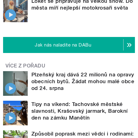
Loket se připravuje na velkou show. Do
města míří nejlepší motokrosaři světa
Jak nás naladíte na DABu
VÍCE Z POŘADU
Plzeňský kraj dává 22 milionů na opravy
obecních bytů. Žádat mohou malé obce
od 24. srpna
Tipy na víkend: Tachovské městské
slavnosti, Krašovský jarmark, Barokní
den na zámku Manětín
Způsobil poprask mezi vědci i rodinami: