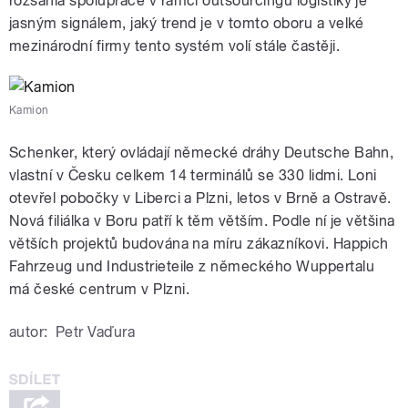
rozsáhlá spolupráce v rámci outsourcingu logistiky je
jasným signálem, jaký trend je v tomto oboru a velké
mezinárodní firmy tento systém volí stále častěji.
Kamion
Schenker, který ovládají německé dráhy Deutsche Bahn,
vlastní v Česku celkem 14 terminálů se 330 lidmi. Loni
otevřel pobočky v Liberci a Plzni, letos v Brně a Ostravě.
Nová filiálka v Boru patří k těm větším. Podle ní je většina
větších projektů budována na míru zákazníkovi. Happich
Fahrzeug und Industrieteile z německého Wuppertalu
má české centrum v Plzni.
autor:
Petr Vaďura