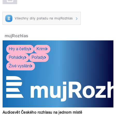
Všechny díly pořadu na mujRozhlas
mujRozhlas
Hry a četby
Krimi
Pohádky
Pořady
Živé vysílání
Audiosvět Českého rozhlasu na jednom místě