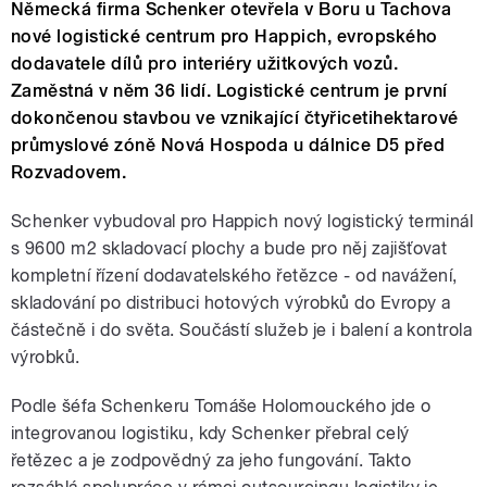
Německá firma Schenker otevřela v Boru u Tachova
nové logistické centrum pro Happich, evropského
dodavatele dílů pro interiéry užitkových vozů.
Zaměstná v něm 36 lidí. Logistické centrum je první
dokončenou stavbou ve vznikající čtyřicetihektarové
průmyslové zóně Nová Hospoda u dálnice D5 před
Rozvadovem.
Schenker vybudoval pro Happich nový logistický terminál
s 9600 m2 skladovací plochy a bude pro něj zajišťovat
kompletní řízení dodavatelského řetězce - od navážení,
skladování po distribuci hotových výrobků do Evropy a
částečně i do světa. Součástí služeb je i balení a kontrola
výrobků.
Podle šéfa Schenkeru Tomáše Holomouckého jde o
integrovanou logistiku, kdy Schenker přebral celý
řetězec a je zodpovědný za jeho fungování. Takto