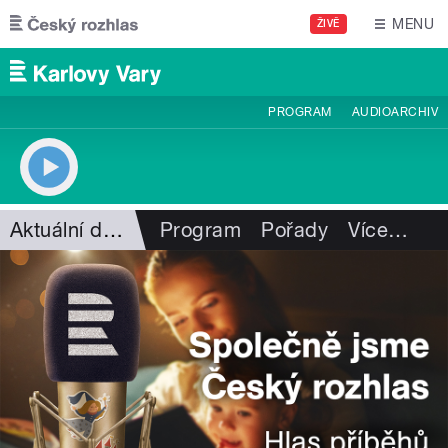
Přejít k hlavnímu obsahu
MENU
ŽIVĚ
PROGRAM
AUDIOARCHIV
Aktuální dění
Program
Pořady
Více
…