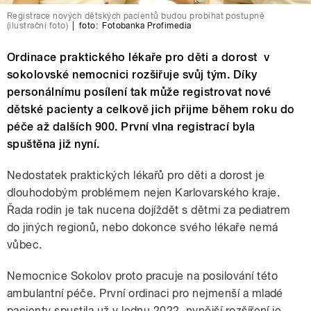
Registrace nových dětských pacientů budou probíhat postupně
(ilustrační foto)
|
foto:
Fotobanka Profimedia
Ordinace praktického lékaře pro děti a dorost v
sokolovské nemocnici rozšiřuje svůj tým. Díky
personálnímu posílení tak může registrovat nové
dětské pacienty a celkově jich přijme během roku do
péče až dalších 900. První vlna registrací byla
spuštěna již nyní.
Nedostatek praktických lékařů pro děti a dorost je
dlouhodobým problémem nejen Karlovarského kraje.
Řada rodin je tak nucena dojíždět s dětmi za pediatrem
do jiných regionů, nebo dokonce svého lékaře nemá
vůbec.
Nemocnice Sokolov proto pracuje na posilování této
ambulantní péče. První ordinaci pro nejmenší a mladé
pacienty spustila už v lednu 2022, nynější rozšíření je