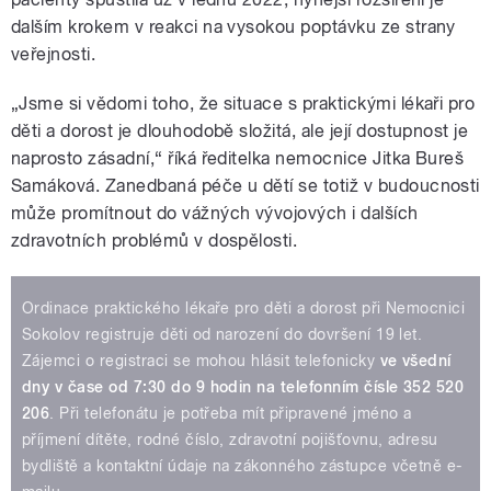
dalším krokem v reakci na vysokou poptávku ze strany
veřejnosti.
„Jsme si vědomi toho, že situace s praktickými lékaři pro
děti a dorost je dlouhodobě složitá, ale její dostupnost je
naprosto zásadní,“ říká ředitelka nemocnice Jitka Bureš
Samáková. Zanedbaná péče u dětí se totiž v budoucnosti
může promítnout do vážných vývojových i dalších
zdravotních problémů v dospělosti.
Ordinace praktického lékaře pro děti a dorost při Nemocnici
Sokolov registruje děti od narození do dovršení 19 let.
Zájemci o registraci se mohou hlásit telefonicky
ve všední
dny v čase od 7:30 do 9 hodin na telefonním čísle 352 520
206
. Při telefonátu je potřeba mít připravené jméno a
příjmení dítěte, rodné číslo, zdravotní pojišťovnu, adresu
bydliště a kontaktní údaje na zákonného zástupce včetně e-