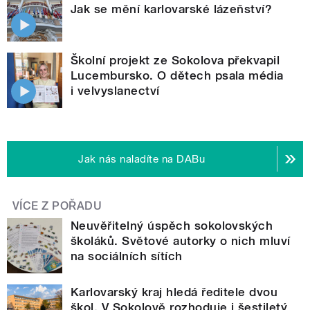
Jak se mění karlovarské lázeňství?
Školní projekt ze Sokolova překvapil
Lucembursko. O dětech psala média
i velvyslanectví
Jak nás naladíte na DABu
VÍCE Z POŘADU
Neuvěřitelný úspěch sokolovských
školáků. Světové autorky o nich mluví
na sociálních sítích
Karlovarský kraj hledá ředitele dvou
škol. V Sokolově rozhoduje i šestiletý