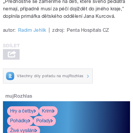
„Přednostně se zaměříme na děti, které svého pediatra
nemají, případně musí za péčí dojíždět do jiného kraje,"
doplnila primářka dětského oddělení Jana Kurcová.
autor:
Radim Jehlík
|
zdroj:
Penta Hospitals CZ
Všechny díly pořadu na mujRozhlas
mujRozhlas
Hry a četby
Krimi
Pohádky
Pořady
Živé vysílání