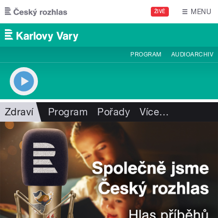
Přejít k hlavnímu obsahu
MENU
ŽIVĚ
PROGRAM
AUDIOARCHIV
Zdraví
Program
Pořady
Více
…