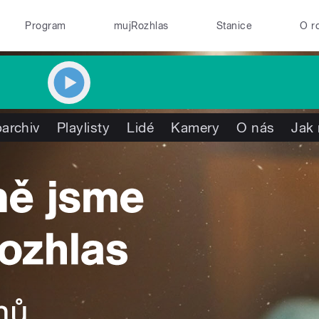
Program
mujRozhlas
Stanice
O r
archiv
Playlisty
Lidé
Kamery
O nás
Jak 