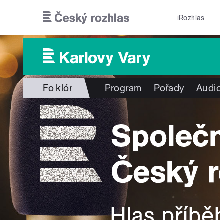
Přejít k hlavnímu obsahu
iRozhlas
Folklór
Program
Pořady
Audio