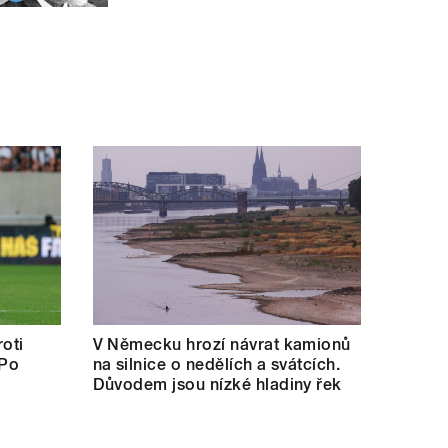
oti
V Německu hrozí návrat kamionů
 Po
na silnice o nedělích a svátcích.
Důvodem jsou nízké hladiny řek