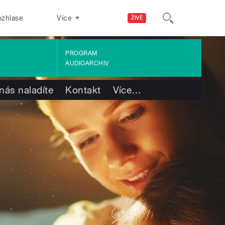
ozhlase
Více
ŽIVĚ
PROGRAM
AUDIOARCHIV
nás naladíte
Kontakt
Více
…