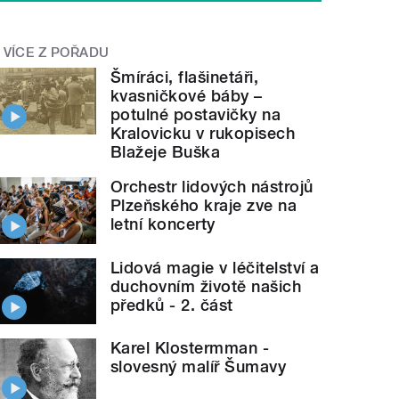
VÍCE Z POŘADU
Šmíráci, flašinetáři,
kvasničkové báby –
potulné postavičky na
Kralovicku v rukopisech
Blažeje Buška
Orchestr lidových nástrojů
Plzeňského kraje zve na
letní koncerty
Lidová magie v léčitelství a
duchovním životě našich
předků - 2. část
Karel Klostermman -
slovesný malíř Šumavy