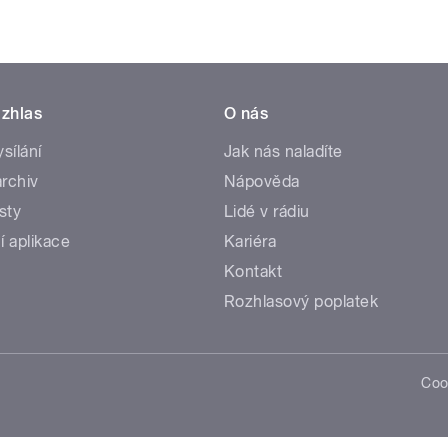
zhlas
O nás
ysílání
Jak nás naladíte
rchiv
Nápověda
sty
Lidé v rádiu
í aplikace
Kariéra
Kontakt
Rozhlasový poplatek
Coo