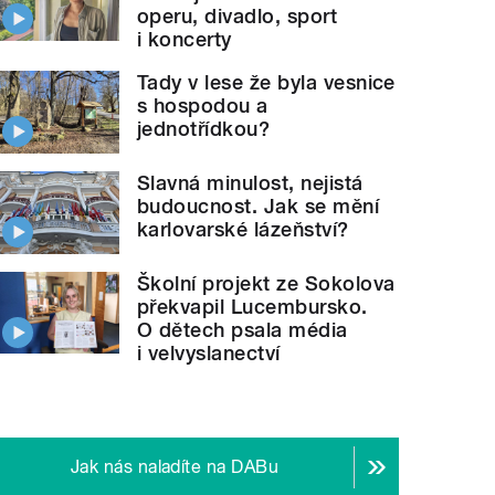
operu, divadlo, sport
i koncerty
Tady v lese že byla vesnice
s hospodou a
jednotřídkou?
Slavná minulost, nejistá
budoucnost. Jak se mění
karlovarské lázeňství?
Školní projekt ze Sokolova
překvapil Lucembursko.
O dětech psala média
i velvyslanectví
Jak nás naladíte na DABu