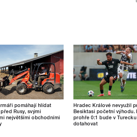
farmáři pomáhají hlídat
Hradec Králové nevyužil pr
 před Rusy, svými
Besiktasi početní výhodu.
ími největšími obchodními
prohře 0:1 bude v Turecku
y
dotahovat