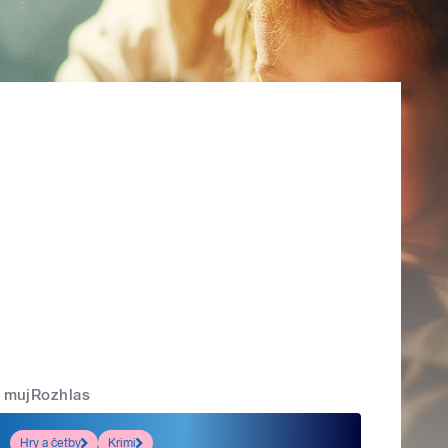
mujRozhlas
Hry a četby
Krimi