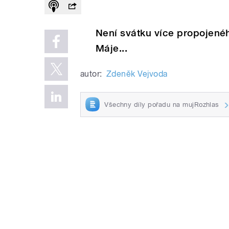
Není svátku více propojené
Máje...
autor:
Zdeněk Vejvoda
Všechny díly pořadu na mujRozhlas