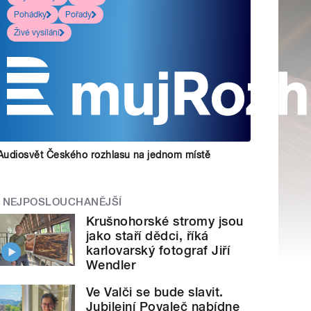
Pohádky
Pořady
Živé vysílání
Audiosvět Českého rozhlasu na jednom místě
NEJPOSLOUCHANĚJŠÍ
Krušnohorské stromy jsou
jako staří dědci, říká
karlovarský fotograf Jiří
Wendler
Ve Valči se bude slavit.
Jubilejní Povaleč nabídne