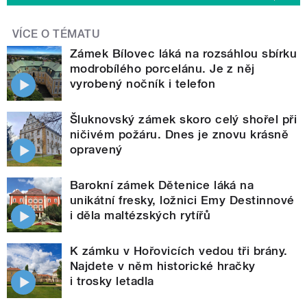
VÍCE O TÉMATU
Zámek Bílovec láká na rozsáhlou sbírku
modrobílého porcelánu. Je z něj
vyrobený nočník i telefon
Šluknovský zámek skoro celý shořel při
ničivém požáru. Dnes je znovu krásně
opravený
Barokní zámek Dětenice láká na
unikátní fresky, ložnici Emy Destinnové
i děla maltézských rytířů
K zámku v Hořovicích vedou tři brány.
Najdete v něm historické hračky
i trosky letadla