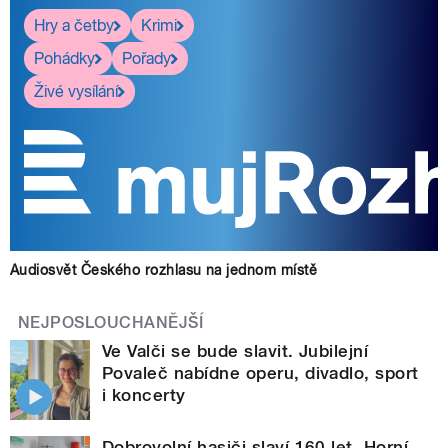
Hry a četby
Krimi
Pohádky
Pořady
Živé vysílání
Audiosvět Českého rozhlasu na jednom místě
NEJPOSLOUCHANĚJŠÍ
Ve Valči se bude slavit. Jubilejní
Povaleč nabídne operu, divadlo, sport
i koncerty
Dobrovolní hasiči slaví 160 let. Horní