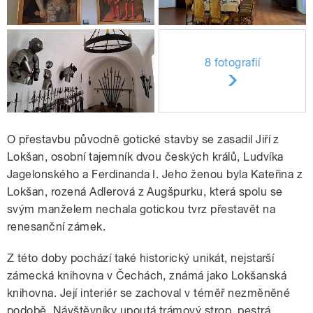
8 fotografií
O přestavbu původně gotické stavby se zasadil Jiří z
Lokšan, osobní tajemník dvou českých králů, Ludvíka
Jagelonského a Ferdinanda I. Jeho ženou byla Kateřina z
Lokšan, rozená Adlerová z Augšpurku, která spolu se
svým manželem nechala gotickou tvrz přestavět na
renesanční zámek.
Z této doby pochází také historický unikát, nejstarší
zámecká knihovna v Čechách, známá jako Lokšanská
knihovna. Její interiér se zachoval v téměř nezměněné
podobě. Návštěvníky upoutá trámový strop, pestrá