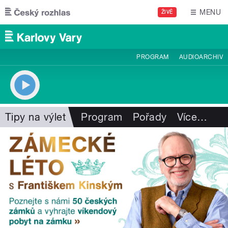
Přejít k hlavnímu obsahu
MENU
ŽIVĚ
PROGRAM
AUDIOARCHIV
Tipy na výlet
Program
Pořady
Více
…