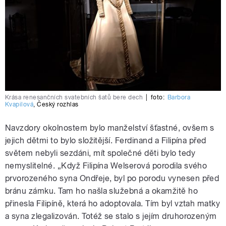
Krása renesančních svatebních šatů bere dech
|
foto:
Barbora
Kvapilová
,
Český rozhlas
Navzdory okolnostem bylo manželství šťastné, ovšem s
jejich dětmi to bylo složitější. Ferdinand a Filipína před
světem nebyli sezdáni, mít společné děti bylo tedy
nemyslitelné. „Když Filipína Welserová porodila svého
prvorozeného syna Ondřeje, byl po porodu vynesen před
bránu zámku. Tam ho našla služebná a okamžitě ho
přinesla Filipíně, která ho adoptovala. Tím byl vztah matky
a syna zlegalizován. Totéž se stalo s jejím druhorozeným