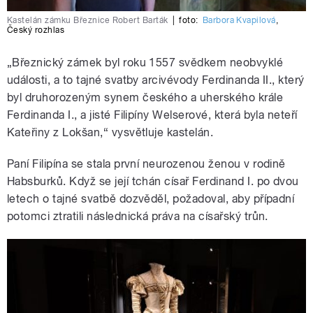
Kastelán zámku Březnice Robert Barták
|
foto:
Barbora Kvapilová
,
Český rozhlas
„Březnický zámek byl roku 1557 svědkem neobvyklé
události, a to tajné svatby arcivévody Ferdinanda II., který
byl druhorozeným synem českého a uherského krále
Ferdinanda I., a jisté Filipíny Welserové, která byla neteří
Kateřiny z Lokšan,“ vysvětluje kastelán.
Paní Filipína se stala první neurozenou ženou v rodině
Habsburků. Když se její tchán císař Ferdinand I. po dvou
letech o tajné svatbě dozvěděl, požadoval, aby případní
potomci ztratili následnická práva na císařský trůn.