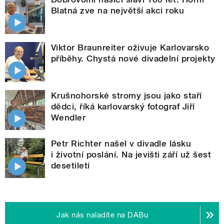
Blatná zve na největší akci roku
Viktor Braunreiter oživuje Karlovarsko
příběhy. Chystá nové divadelní projekty
Krušnohorské stromy jsou jako staří
dědci, říká karlovarský fotograf Jiří
Wendler
Petr Richter našel v divadle lásku
i životní poslání. Na jevišti září už šest
desetiletí
Jak nás naladíte na DABu