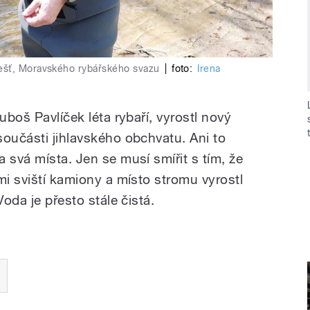
ešť, Moravského rybářského svazu
|
foto:
Irena
uboš Pavlíček léta rybaří, vyrostl nový
součásti jihlavského obchvatu. Ani to
 svá místa. Jen se musí smířit s tím, že
mi sviští kamiony a místo stromu vyrostl
Voda je přesto stále čistá.