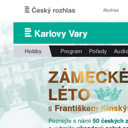
Přejít k hlavnímu obsahu
iRozhlas
Hobby
Program
Pořady
Audio