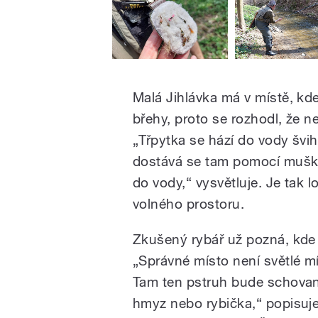
Malá Jihlávka má v místě, kde
břehy, proto se rozhodl, že n
„Třpytka se hází do vody švi
dostává se tam pomocí muška
do vody,“ vysvětluje. Je tak l
volného prostoru.
Zkušený rybář už pozná, kde 
„Správné místo není světlé mí
Tam ten pstruh bude schovan
hmyz nebo rybička,“ popisuje