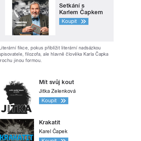
Setkání s
Karlem Čapkem
Koupit
Literární fikce, pokus přiblížit literární nadsázkou
spisovatele, filozofa, ale hlavně člověka Karla Čapka
trochu jinou formou.
Mít svůj kout
Jitka Zelenková
Koupit
Krakatit
Karel Čapek
Koupit