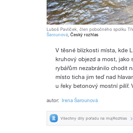
Luboš Pavlíček, člen pobočného spolku Tř
Šarounová
,
Český rozhlas
V těsné blízkosti místa, kde L
kruhový objezd a most, jako 
rybářům nezabránilo chodit na
místo ticha jim teď nad hlava
u řeky betonový mostní pilíř. 
autor:
Irena Šarounová
Všechny díly pořadu na mujRozhlas