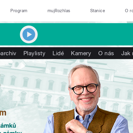
Program
mujRozhlas
Stanice
O r
archiv
Playlisty
Lidé
Kamery
O nás
Jak 