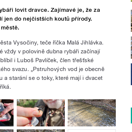
áři lovit dravce. Zajímavé je, že za
jen do nejčistších koutů přírody.
e městě.
města Vysočiny, teče říčka Malá Jihlávka.
é vždy v polovině dubna rybáři začínají
blíbil i Luboš Pavlíček, člen třešťské
ého svazu. „Pstruhových vod je obecně
 a starání se o toky, které mají i dvacet
říká.