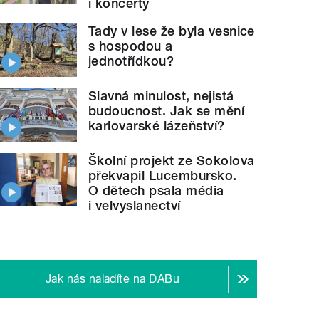
i koncerty
Tady v lese že byla vesnice
s hospodou a
jednotřídkou?
Slavná minulost, nejistá
budoucnost. Jak se mění
karlovarské lázeňství?
Školní projekt ze Sokolova
překvapil Lucembursko.
O dětech psala média
i velvyslanectví
Jak nás naladíte na DABu