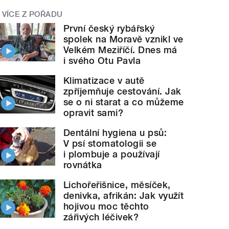
VÍCE Z POŘADU
První český rybářský
spolek na Moravě vznikl ve
Velkém Meziříčí. Dnes má
i svého Otu Pavla
Klimatizace v autě
zpříjemňuje cestování. Jak
se o ni starat a co můžeme
opravit sami?
Dentální hygiena u psů:
V psí stomatologii se
i plombuje a používají
rovnátka
Lichořeřišnice, měsíček,
denivka, afrikán: Jak využít
hojivou moc těchto
zářivých léčivek?