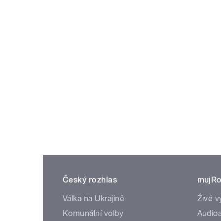
Český rozhlas
mujRo
Válka na Ukrajině
Živé v
Komunální volby
Audioa