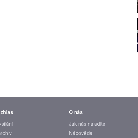
zhlas
O nás
ysílání
Jak nás naladíte
rchiv
Nápověda