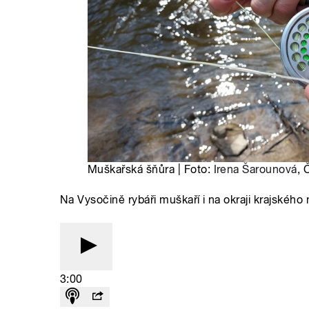
Muškařská šňůra | Foto:
Irena Šarounová
, 
Na Vysočině rybáři muškaří i na okraji krajskéh
3:00