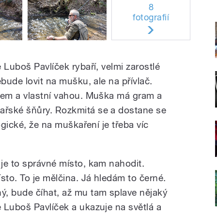
8
fotografií
 Luboš Pavlíček rybaří, velmi zarostlé
ebude lovit na mušku, ale na přívlač.
hem a vlastní vahou. Muška má gram a
řské šňůry. Rozkmitá se a dostane se
ogické, že na muškaření je třeba víc
je to správné místo, kam nahodit.
sto. To je mělčina. Já hledám to černé.
ý, bude číhat, až mu tam splave nějaký
 Luboš Pavlíček a ukazuje na světlá a