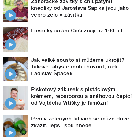
Záhorácké závitky s chlupatými
knedlíky od Jaroslava Sapíka jsou jako
vepřo zelo v závitku
Lovecký salám Češi znají už 100 let
Jak velké sousto si můžeme ukrojit?
Takové, abyste mohli hovořit, radí
Ladislav Špaček
Piškotový zákusek s pistáciovým
krémem, rebarborou a sněhovou čepicí
od Vojtěcha Vrtišky je famózní
Pivo v zelených lahvích se může dříve
zkazit, lepší jsou hnědé