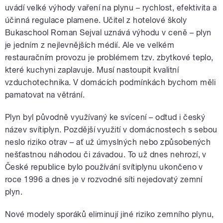
uvádí velké výhody vaření na plynu – rychlost, efektivita a
účinná regulace plamene. Učitel z hotelové školy
Bukaschool Roman Sejval uznává výhodu v ceně – plyn
je jedním z nejlevnějších médií. Ale ve velkém
restauračním provozu je problémem tzv. zbytkové teplo,
které kuchyni zaplavuje. Musí nastoupit kvalitní
vzduchotechnika. V domácích podmínkách bychom měli
pamatovat na větrání.
Plyn byl původně využívaný ke svícení – odtud i český
název svítiplyn. Pozdější využití v domácnostech s sebou
neslo riziko otrav – ať už úmyslných nebo způsobených
nešťastnou náhodou či závadou. To už dnes nehrozí, v
České republice bylo používání svítiplynu ukončeno v
roce 1996 a dnes je v rozvodné síti nejedovatý zemní
plyn.
Nové modely sporáků eliminují jiné riziko zemního plynu,