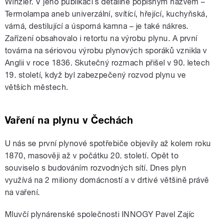
Winzler. V jeho publikaci s detailně popisným názvem –
Termolampa aneb univerzální, svítící, hřející, kuchyňská,
várná, destilující a úsporná kamna – je také nákres.
Zařízení obsahovalo i retortu na výrobu plynu. A první
továrna na sériovou výrobu plynových sporáků vznikla v
Anglii v roce 1836. Skutečný rozmach přišel v 90. letech
19. století, když byl zabezpečený rozvod plynu ve
větších městech.
Vaření na plynu v Čechách
U nás se první plynové spotřebiče objevily až kolem roku
1870, masověji až v počátku 20. století. Opět to
souviselo s budováním rozvodných sítí. Dnes plyn
využívá na 2 miliony domácností a v drtivé většině právě
na vaření.
Mluvčí plynárenské společnosti INNOGY Pavel Zajíc