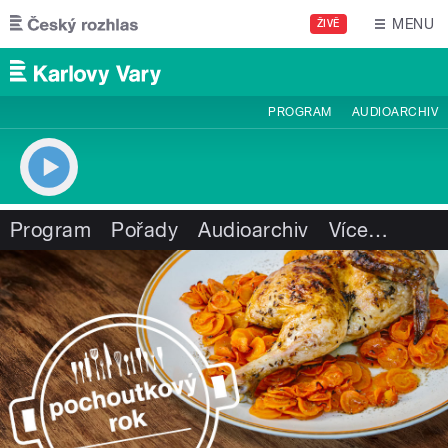
Přejít k hlavnímu obsahu
MENU
ŽIVĚ
PROGRAM
AUDIOARCHIV
Program
Pořady
Audioarchiv
Více
…