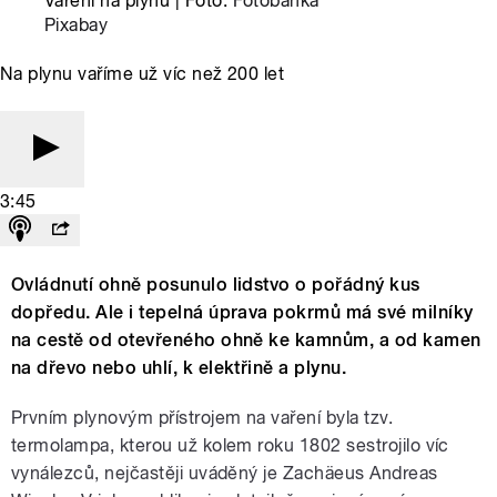
Vaření na plynu | Foto:
Fotobanka
Pixabay
Na plynu vaříme už víc než 200 let
3:45
Ovládnutí ohně posunulo lidstvo o pořádný kus
dopředu. Ale i tepelná úprava pokrmů má své milníky
na cestě od otevřeného ohně ke kamnům, a od kamen
na dřevo nebo uhlí, k elektřině a plynu.
Prvním plynovým přístrojem na vaření byla tzv.
termolampa, kterou už kolem roku 1802 sestrojilo víc
vynálezců, nejčastěji uváděný je Zachäeus Andreas