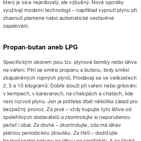
který je sice nejedovatý, ale výbušný. Nové sporáky
využívají moderní technologii – například vypnutí plynu při
zhasnutí plamene nebo automatické vestavěné
zapalování.
Propan-butan aneb LPG
Specifickým oborem jsou tzv. plynové bomby nebo láhve
na vaření. Plní se směsí propanu a butanu, tedy směsí
zkapalněných ropných plynů. Prodávají se ve velikostech
2, 5 a 10 kilogramů. Dobře slouží při vaření nebo grilování
v kempech, v karavanech, na chalupách a chatách, kde
není rozvod plynu. Jen je potřeba dbát několika zásad pro
bezpečný provoz. Za prvé – vždy kupujte tyto láhve od
spolehlivých dodavatelů a zkontrolujte si neporušenou
pečeť i obal. Za druhé – zkontrolujte, zda má láhev
platnou periodickou zkoušku. Za třetí – dodržujte
bezpečnostní pokyny na láhvi i na spotřebiči. A za čtvrté