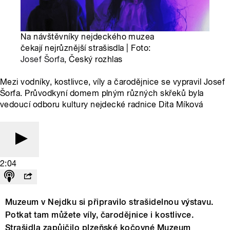
Na návštěvníky nejdeckého muzea
čekají nejrůznější strašisdla | Foto:
Josef Šorfa
, Český rozhlas
Mezi vodníky, kostlivce, víly a čarodějnice se vypravil Josef
Šorfa. Průvodkyní domem plným různých skřeků byla
vedoucí odboru kultury nejdecké radnice Dita Míková
2:04
Muzeum v Nejdku si připravilo strašidelnou výstavu.
Potkat tam můžete víly, čarodějnice i kostlivce.
Strašidla zapůjčilo plzeňské kočovné Muzeum