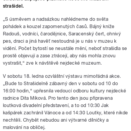
strašidel.
„S úsměvem a nadsázkou nahlédneme do světa
pohádek a kouzel zapomenutých časů. Bájný kníže
Radouš, vodníci, čarodějnice, Saracenský čert, ohnivý
pes, draci a jiná havěť nestoudná je u nás v muzeu k
vidění. Počet bytostí se neustále mění, neboť strašidla se
prostě objevují a zase ztrácejí, aby nás mohla znovu
vystrašit,“ zve k návštěvě nejdecké muzeum.
V sobotu 18. ledna ozvláštní výstavu mimořádná akce.
„Bude to Strašidelně zábavný den v sobotu od 10 do
16:00 hodin,“ upřesnila vedoucí odboru kultury nejdecké
radnice Dita Míková. Pro tento den jsou připravena
loutková divadelní představení, a to od 10:30 Jak
kašpárek zachránil Vánoce a od 14:30 Loutky, které nikde
nechtěli. Chybět nebudou ani výtvarné dílničky a
malování na obličej.