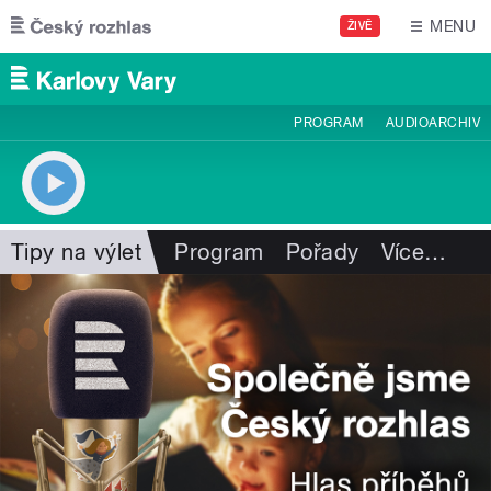
Přejít k hlavnímu obsahu
MENU
ŽIVĚ
PROGRAM
AUDIOARCHIV
Tipy na výlet
Program
Pořady
Více
…