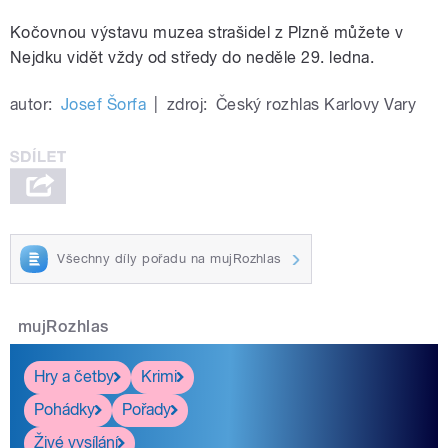
Kočovnou výstavu muzea strašidel z Plzně můžete v
Nejdku vidět vždy od středy do neděle 29. ledna.
autor:
Josef Šorfa
|
zdroj:
Český rozhlas Karlovy Vary
Všechny díly pořadu na mujRozhlas
mujRozhlas
Hry a četby
Krimi
Pohádky
Pořady
Živé vysílání