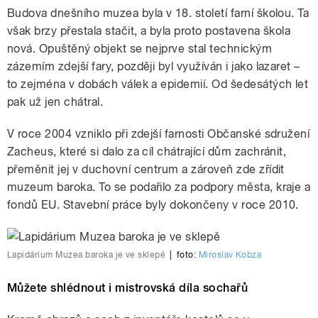
Budova dnešního muzea byla v 18. století farní školou. Ta
však brzy přestala stačit, a byla proto postavena škola
nová. Opuštěný objekt se nejprve stal technickým
zázemím zdejší fary, později byl využíván i jako lazaret –
to zejména v dobách válek a epidemií. Od šedesátých let
pak už jen chátral.
V roce 2004 vzniklo při zdejší farnosti Občanské sdružení
Zacheus, které si dalo za cíl chátrající dům zachránit,
přeměnit jej v duchovní centrum a zároveň zde zřídit
muzeum baroka. To se podařilo za podpory města, kraje a
fondů EU. Stavební práce byly dokončeny v roce 2010.
Lapidárium Muzea baroka je ve sklepě
|
foto:
Miroslav Kobza
Můžete shlédnout i mistrovská díla sochařů