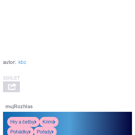
autor:
kbz
mujRozhlas
Hry a četby
Krimi
Pohádky
Pořady