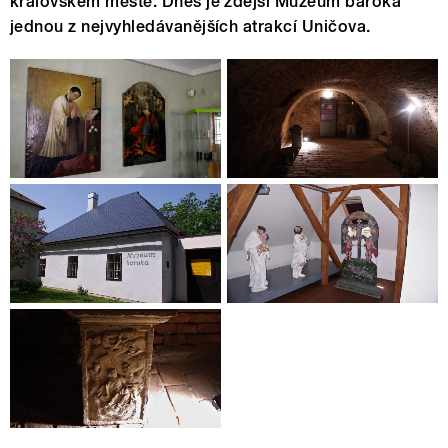
královském městě. Dnes je zdejší Muzeum baroka
jednou z nejvyhledávanějších atrakcí Uničova.