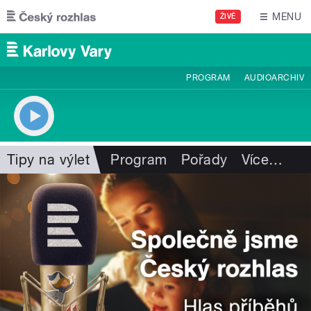
Přejít k hlavnímu obsahu
MENU
ŽIVĚ
PROGRAM
AUDIOARCHIV
Tipy na výlet
Program
Pořady
Více
…