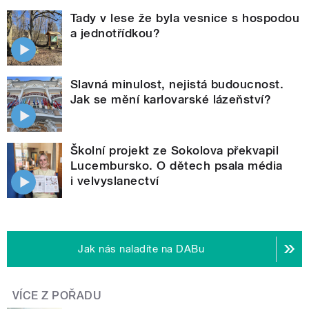
Tady v lese že byla vesnice s hospodou
a jednotřídkou?
Slavná minulost, nejistá budoucnost.
Jak se mění karlovarské lázeňství?
Školní projekt ze Sokolova překvapil
Lucembursko. O dětech psala média
i velvyslanectví
Jak nás naladíte na DABu
VÍCE Z POŘADU