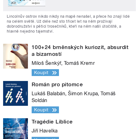
Lincolnův ostrov nikdo nikdy na mapě nenašel, a přece ho znají lidé
na celém světě. Už déle než sto třicet let na něm prožívají
dobrodružství s pěticí trosečníků, kteří na něm našli útočiště, a
hlavně nejedno tajemství.
100+24 brněnských kuriozit, absurdit
a bizarností
Miloš Šenkýř, Tomáš Kremr
Koupit
Román pro pitomce
Lukáš Balabán, Šimon Krupa, Tomáš
Soldán
Koupit
Tragédie Liblice
Jiří Havelka