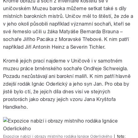
Kromě obrazů a soch z inventáře kostelů se v
uničovském Muzeu baroka můžeme setkat také s díly
místních barokních mistrů. Uničov měl to štěstí, že zde a
v jeho okolí působili například významní sochaři, kteří se
své řemeslo učili u žáka Matyáše Bernarda Brauna –
sochaře Jiřího Pacáka z Moravské Třebové. K nim patří
například Jiří Antonín Heinz a Severin Tichler.
Kromě jejich prací najdeme v Uničově i v samotném
muzeu práce brněnského sochaře Ondřeje Schweigla.
Pozadu nezůstávají ani barokní malíři. K nim patří hlavně
zdejší rodák Ignác Oderlický a jeho syn Jan. Pro oba by
jistě bylo ctí, že jejich díla dnes visí ve stejných
prostorách jako obrazy jejich vzoru Jana Kryštofa
Handkeho.
Expozice nabízí i obrazy místního rodáka Ignáce Oderlického
|
foto: