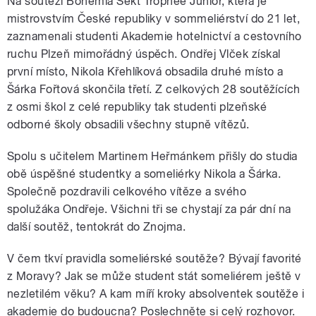
Na soutěži Bohemia Sekt Trophée Junior, která je
mistrovstvím České republiky v sommeliérství do 21 let,
zaznamenali studenti
Akademie hotelnictví a cestovního
ruchu Plzeň
mimořádný úspěch. Ondřej Vlček získal
první místo, Nikola Křehlíková obsadila druhé místo a
Šárka Fořtová skončila třetí. Z celkových 28 soutěžících
z osmi škol z celé republiky tak studenti plzeňské
odborné školy obsadili všechny stupně vítězů.
Spolu s učitelem Martinem Heřmánkem přišly do studia
obě úspěšné studentky a someliérky Nikola a Šárka.
Společně pozdravili celkového vítěze a svého
spolužáka Ondřeje. Všichni tři se chystají za pár dní na
další soutěž, tentokrát do Znojma.
V čem tkví pravidla someliérské soutěže? Bývají favorité
z Moravy? Jak se může student stát someliérem ještě v
nezletilém věku? A kam míří kroky absolventek soutěže i
akademie do budoucna? Poslechněte si celý rozhovor.