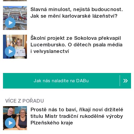
Slavná minulost, nejistá budoucnost.
Jak se mění karlovarské lázeňství?
Školní projekt ze Sokolova překvapil
Lucembursko. O dětech psala média
i velvyslanectví
Jak nás naladíte na DABu
VÍCE Z POŘADU
Prostě nás to baví, říkají noví držitelé
titulu Mistr tradiční rukodělné výroby
Plzeňského kraje