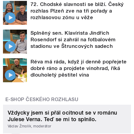
72. Chodské slavnosti se blíží. Český
rozhlas Plzeň zve na tři pořady a
rozhlasovou zónu u věže
Splněný sen. Klavírista Jindřich
Rosendorf si zahrál na fotbalovém
stadionu ve Štruncových sadech
Réva má ráda, když jí denně popřejete
dobré ráno a projdete vinohrad, říká
dlouholetý pěstitel vína
E-SHOP ČESKÉHO ROZHLASU
Vždycky jsem si přál ocitnout se v románu
Julese Verna. Teď se mi to splnilo.
Václav Žmolík, moderátor