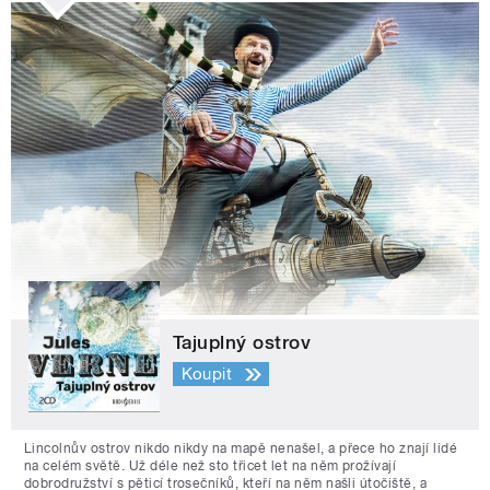
Tajuplný ostrov
Koupit
Lincolnův ostrov nikdo nikdy na mapě nenašel, a přece ho znají lidé
na celém světě. Už déle než sto třicet let na něm prožívají
dobrodružství s pěticí trosečníků, kteří na něm našli útočiště, a