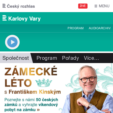
Přejít k hlavnímu obsahu
MENU
ŽIVĚ
PROGRAM
AUDIOARCHIV
Společnost
Program
Pořady
Více
…