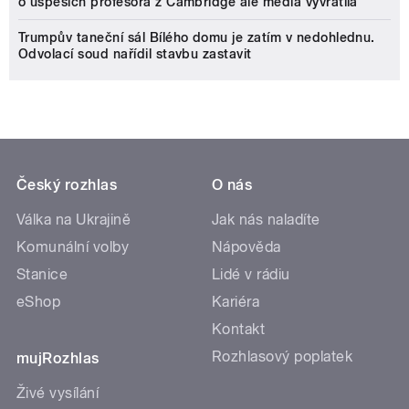
o úspěších profesora z Cambridge ale média vyvrátila
Trumpův taneční sál Bílého domu je zatím v nedohlednu.
Odvolací soud nařídil stavbu zastavit
Český rozhlas
O nás
Válka na Ukrajině
Jak nás naladíte
Komunální volby
Nápověda
Stanice
Lidé v rádiu
eShop
Kariéra
Kontakt
Rozhlasový poplatek
mujRozhlas
Živé vysílání