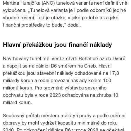
Martina Hurajčíka (ANO) tunelová varianta není definitivně
vyloučena.
„
Tunelová varianta je i podle odborníků jediné
vhodné řešení. Teď je otázka, v jaké podobě a za jaké
finanční prostředky to bude," dodal.
Hlavní překážkou jsou finančí náklady
Navrhovaný tunel měl vést z čtvrti Bohatice až do Dvorů
a napojit se na dálnici D6 směrem na Cheb. Hlavní
překážkou jsou stavební náklady odhadované na 17,8
miliardy korun a roční provozní náklady kolem 100
milionů korun. Pro srovnání: výstavba severního
obchvatu byla v roce 2023 odhadována na zhruba 10
miliard korun.
Současný průtah městem má čtyři pruhy a podle měření
dopravy by mohl vydržet kapacitu minimálně do roku
2040. Po dokončení dálnice D6 v roce 2028 se očekává