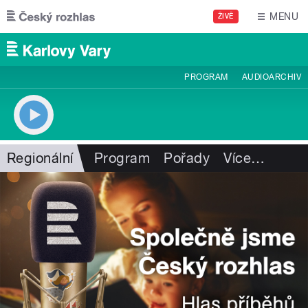
Přejít k hlavnímu obsahu
MENU
ŽIVĚ
PROGRAM
AUDIOARCHIV
Regionální
Program
Pořady
Více
…