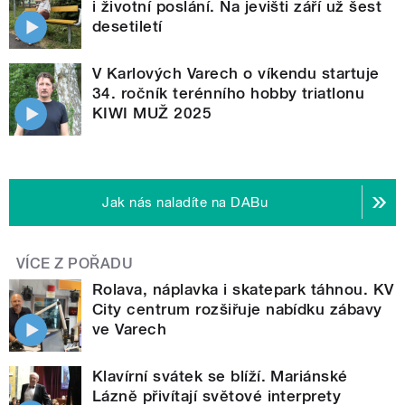
i životní poslání. Na jevišti září už šest
desetiletí
V Karlových Varech o víkendu startuje
34. ročník terénního hobby triatlonu
KIWI MUŽ 2025
Jak nás naladíte na DABu
VÍCE Z POŘADU
Rolava, náplavka i skatepark táhnou. KV
City centrum rozšiřuje nabídku zábavy
ve Varech
Klavírní svátek se blíží. Mariánské
Lázně přivítají světové interprety