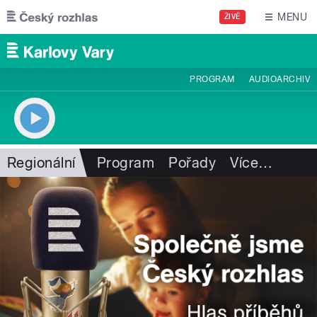
Přejít k hlavnímu obsahu
MENU
ŽIVĚ
PROGRAM
AUDIOARCHIV
Regionální
Program
Pořady
Více
…