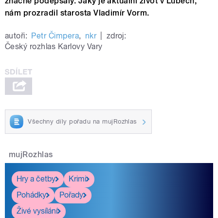
značně podepsaly. Jaký je aktuální život v Lubech,
nám prozradil starosta Vladimír Vorm.
autoři:
Petr Čimpera
,
nkr
|
zdroj:
Český rozhlas Karlovy Vary
Všechny díly pořadu na mujRozhlas
mujRozhlas
Hry a četby
Krimi
Pohádky
Pořady
Živé vysílání