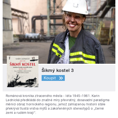
Šikmý kostel 3
Koupit
Románová kronika ztraceného města - léta 1945–1961. Karin
Lednická předkládá do značné míry převratný, dosavadní paradigma
měnící obraz hornického regionu, jehož zahlazenou historii stále
překrývá tlustá vrstva mýtů a zakořeněných stereotypů o „černé
zemi a rudém kraji“.